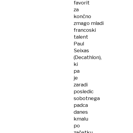
favorit
za
končno
zmago mladi
francoski
talent
Paul
Seixas
(Decathlon),
ki
pa
je
zaradi
posledic
sobotnega
padca
danes
kmalu
po
začetku