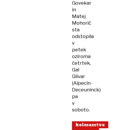
Govekar
in
Matej
Mohorič
sta
odstopila
v
petek
oziroma
četrtek,
Gal
Glivar
(Alpecin-
Deceuninck)
pa
v
soboto.
kolesarstvo