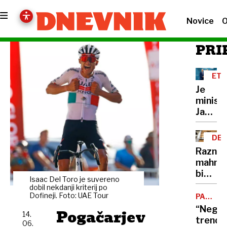
Novice
O
PRI
ETI
Je
minist
Janez
Cigler
Kralj
DEL
le
OBL
Razni
moraln
mahnič
razsod
bi
ali
Isaac Del Toro je suvereno
kar
dobil nekdanji kriterij po
tudi
ignorir
Dofineji. Foto: UAE Tour
PADEC
moraln
POTROŠ
ustavn
“Negat
Pogačarjev
grešni
14.
sodišč
trend
06.