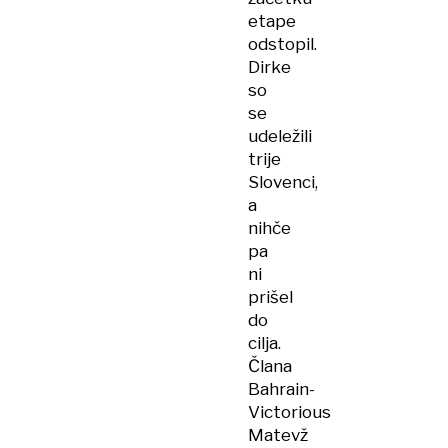
etape
odstopil.
Dirke
so
se
udeležili
trije
Slovenci,
a
nihče
pa
ni
prišel
do
cilja.
Člana
Bahrain-
Victorious
Matevž