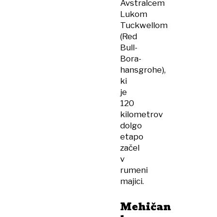
Avstralcem
Lukom
Tuckwellom
(Red
Bull-
Bora-
hansgrohe),
ki
je
120
kilometrov
dolgo
etapo
začel
v
rumeni
majici.
Mehičan