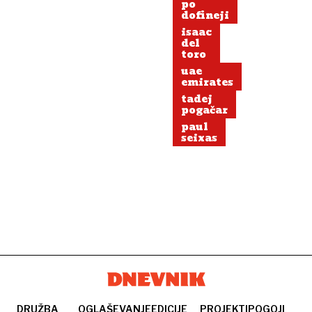
po
dofineji
isaac
del
toro
uae
emirates
tadej
pogačar
paul
seixas
DRUŽBA
OGLAŠEVANJE
EDICIJE
PROJEKTI
POGOJI