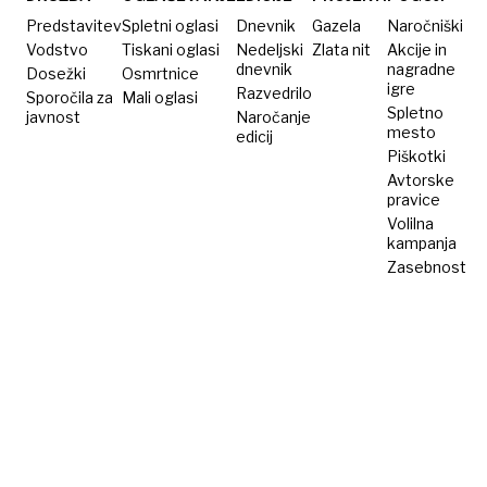
Predstavitev
Spletni oglasi
Dnevnik
Gazela
Naročniški
Vodstvo
Tiskani oglasi
Nedeljski
Zlata nit
Akcije in
dnevnik
nagradne
Dosežki
Osmrtnice
igre
Razvedrilo
Sporočila za
Mali oglasi
Spletno
javnost
Naročanje
mesto
edicij
Piškotki
Avtorske
pravice
Volilna
kampanja
Zasebnost