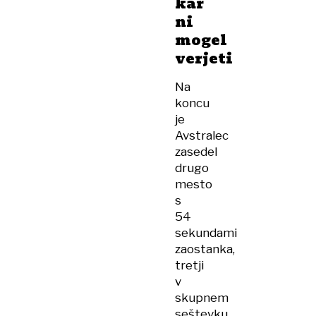
kar
ni
mogel
verjeti
Na
koncu
je
Avstralec
zasedel
drugo
mesto
s
54
sekundami
zaostanka,
tretji
v
skupnem
seštevku