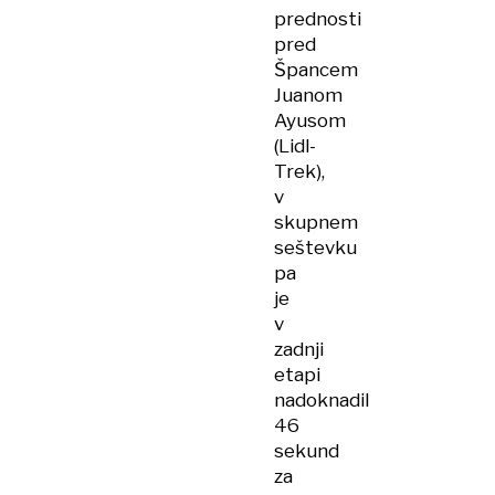
prednosti
pred
Špancem
Juanom
Ayusom
(Lidl-
Trek),
v
skupnem
seštevku
pa
je
v
zadnji
etapi
nadoknadil
46
sekund
za