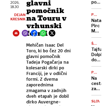
glavni
porabe
2026,
18.30
piva
pomočnik
se
PO
DEJAN
na Touru v
ne
NESREČ
KRESNIK
Nataša
bo
vrhunski
Pirc
zausta
formi
Musar:
na
"Težko
noben
mi
način”
ŠTEVIL
Mehičan Isaac Del
je,
TEŽAVE
Tajfun
Toro, ki bo čez 20 dni
zelo
Dolphi
glavni pomočnik
težko.
dosege
Tadeja Pogačarja na
Pa
Kitajsk
kolesarski dirki po
ne
evakuir
samo
Franciji, je v odlični
PROME
več
INFORMA
zaradi
Na
formi. Z dvema
kot
sebe"
cestah
zaporednima
milijon
zastoji
zmagama v zadnjih
ljudi,
Kje
dveh etapah je dobil
odpove
boste
dirko Auvergne-
1400
SLOVO
stali