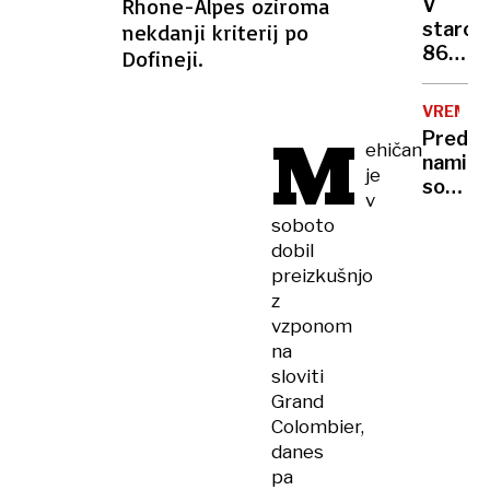
letov
Rhone-Alpes oziroma
V
v
staros
nekdanji kriterij po
koloni?
86
Dofineji.
let
umrl
VREME
košark
M
Pred
trener
ehičan
nami
Don
je
so
Nelson
v
vroči
soboto
dnevi,
dobil
za
preizkušnjo
danes
z
razgla
vzponom
velika
na
požarn
sloviti
ogrože
Grand
Colombier,
danes
pa