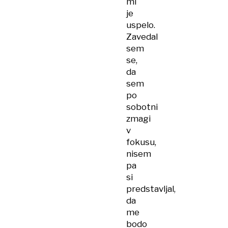
mi
je
uspelo.
Zavedal
sem
se,
da
sem
po
sobotni
zmagi
v
fokusu,
nisem
pa
si
predstavljal,
da
me
bodo