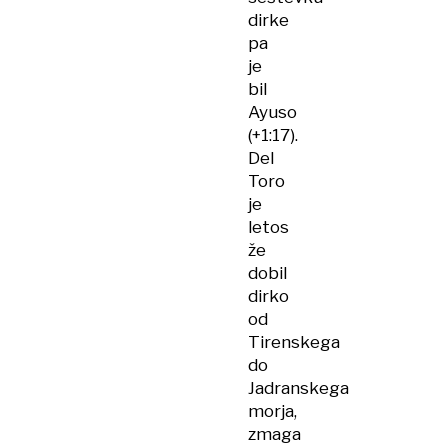
dirke
pa
je
bil
Ayuso
(+1:17).
Del
Toro
je
letos
že
dobil
dirko
od
Tirenskega
do
Jadranskega
morja,
zmaga