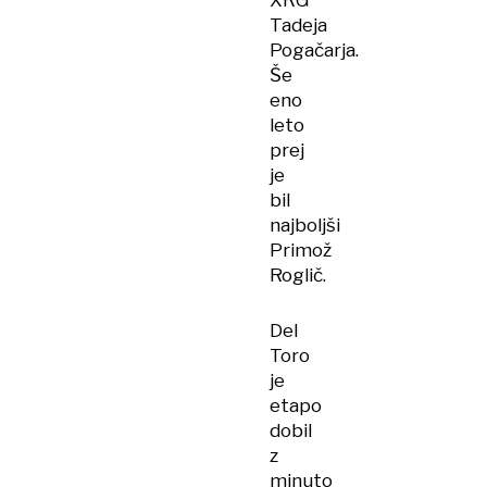
XRG
Tadeja
Pogačarja.
Še
eno
leto
prej
je
bil
najboljši
Primož
Roglič.
Del
Toro
je
etapo
dobil
z
minuto