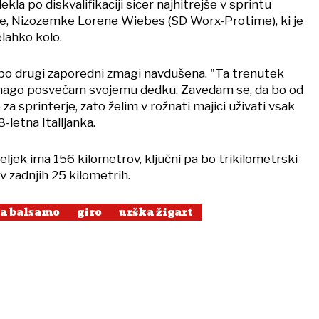
kla po diskvalifikaciji sicer najhitrejše v sprintu
e, Nizozemke Lorene Wiebes (SD Worx-Protime), ki je
lahko kolo.
a po drugi zaporedni zmagi navdušena. "Ta trenutek
mago posvečam svojemu dedku. Zavedam se, da bo od
e za sprinterje, zato želim v rožnati majici uživati vsak
8-letna Italijanka.
ljek ima 156 kilometrov, ključni pa bo trikilometrski
 zadnjih 25 kilometrih.
sa balsamo
giro
urška žigart