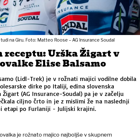
 tudi na Giru. Foto: Matteo Roose – AG Insurance Soudal
 receptu: Urška Žigart v
ovalke Elise Balsamo
lsamo (Lidl-Trek) je v rožnati majici vodilne dobila
lesarske dirke po Italiji, edina slovenska
 Žigart (AG Insurance-Soudal) pa je v začelju
kala ciljno črto in je z mislimi že na naslednji
 etapi po Furlaniji - Julijski krajini.
valka je rožnato majico najboljše v skupnem