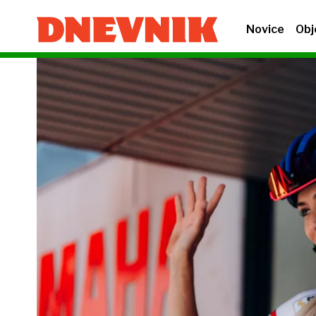
Novice
Obj