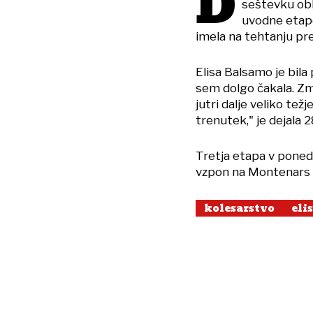
D
seštevku oble
uvodne etap
imela na tehtanju pre
Elisa Balsamo je bil
sem dolgo čakala. Z
jutri dalje veliko težj
trenutek," je dejala 2
Tretja etapa v ponede
vzpon na Montenars v
kolesarstvo
eli