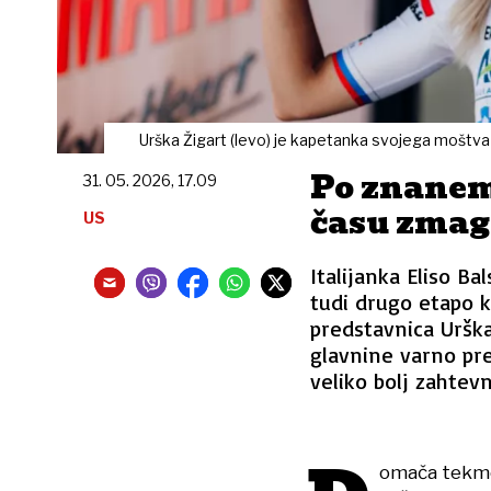
Urška Žigart (levo) je kapetanka svojega moštva
Po znanem
31. 05. 2026, 17.09
času zmag
US
Italijanka Eliso Ba
tudi drugo etapo ko
predstavnica Urška
glavnine varno preč
veliko bolj zahtevni
omača tekmo