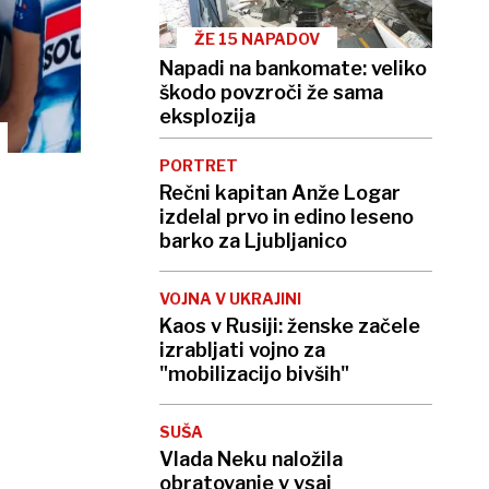
ŽE 15 NAPADOV
Napadi na bankomate: veliko
škodo povzroči že sama
eksplozija
PORTRET
Rečni kapitan Anže Logar
izdelal prvo in edino leseno
barko za Ljubljanico
VOJNA V UKRAJINI
Kaos v Rusiji: ženske začele
izrabljati vojno za
"mobilizacijo bivših"
SUŠA
Vlada Neku naložila
obratovanje v vsaj