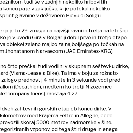
bežnikom tudi še v zadnjih nekoliko hribovitih
a koncu pa je v zaključku, ki je potekal nekoliko
i sprint glavnine v deževnem Pievu di Soligu.
a je to 29. zmaga na najvišji ravni in tretja na letošnji
 ko je v uvodu Gira v Bolgariji dobil prvo in tretjo etapo.
va oblekel zeleno majico za najboljšega po točkah na
cem Jhonatanom Narvaezom (UAE Emirates-XRG).
iljno črto prečkal tudi vodilni v skupnem seštevku dirke,
rd (Visma-Lease a Bike). Ta ima v boju za rožnato
o zalogo prednosti, 4 minute in 3 sekunde vodi pred
allom (Decathlon), medtem ko tretji Nizozemec
tcompany Ineos) zaostaja 4:27.
d dveh zahtevnih gorskih etap ob koncu dirke. V
1 kilometrov med krajema Feltre in Alleghe, bodo
h prevozili skoraj 5000 metrov nadmorske višine.
egoriziranih vzponov, od tega štiri druge in enega