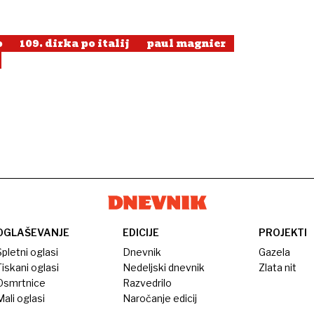
o
109. dirka po italij
paul magnier
OGLAŠEVANJE
EDICIJE
PROJEKTI
pletni oglasi
Dnevnik
Gazela
iskani oglasi
Nedeljski dnevnik
Zlata nit
Osmrtnice
Razvedrilo
ali oglasi
Naročanje edicij