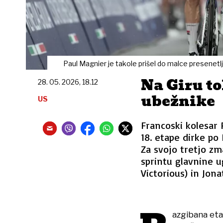
Paul Magnier je takole prišel do malce presenetl
Na Giru to
28. 05. 2026, 18.12
ubežnike
US
Francoski kolesar 
18. etape dirke po 
Za svojo tretjo zm
sprintu glavnine u
Victorious) in Jona
azgibana eta