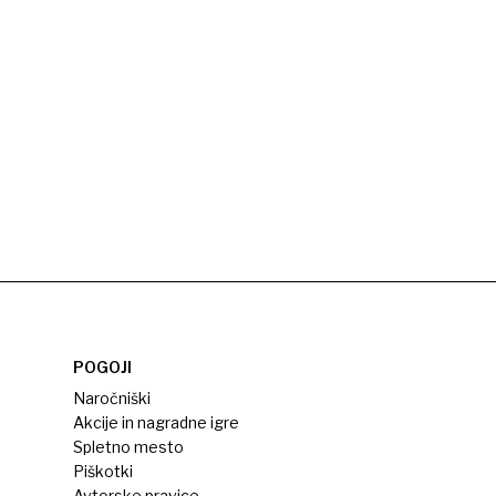
POGOJI
Naročniški
Akcije in nagradne igre
Spletno mesto
Piškotki
Avtorske pravice