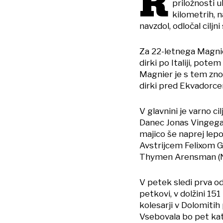
R
priložnosti u
kilometrih, n
navzdol, odločal ciljn
Za 22-letnega Magnierj
dirki po Italiji, potem
Magnier je s tem zno
dirki pred Ekvador
V glavnini je varno c
Danec Jonas Vingegaa
majico še naprej lep
Avstrijcem Felixom G
Thymen Arensman (Ne
V petek sledi prva o
petkovi, v dolžini 15
kolesarji v Dolomiti
Vsebovala bo pet kat