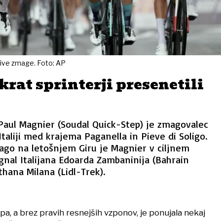
jive zmage. Foto: AP
krat sprinterji presenetili
Paul Magnier (Soudal Quick-Step) je zmagovalec
Italiji med krajema Paganella in Pieve di Soligo.
ago na letošnjem Giru je Magnier v ciljnem
gnal Italijana Edoarda Zambaninija (Bahrain
thana Milana (Lidl-Trek).
pa, a brez pravih resnejših vzponov, je ponujala nekaj