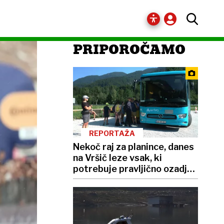
PRIPOROČAMO
REPORTAŽA
Nekoč raj za planince, danes
na Vršič leze vsak, ki
potrebuje pravljično ozadje
za selfi