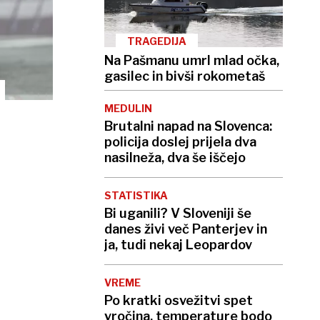
TRAGEDIJA
Na Pašmanu umrl mlad očka,
gasilec in bivši rokometaš
MEDULIN
Brutalni napad na Slovenca:
policija doslej prijela dva
nasilneža, dva še iščejo
STATISTIKA
Bi uganili? V Sloveniji še
danes živi več Panterjev in
ja, tudi nekaj Leopardov
VREME
Po kratki osvežitvi spet
vročina, temperature bodo