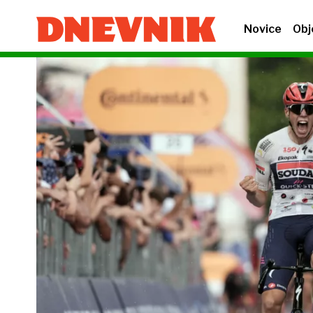
Novice
Obj