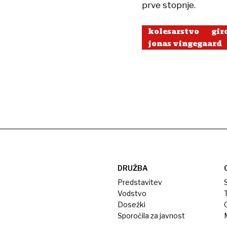
prve stopnje.
kolesarstvo
gir
jonas vingegaard
DRUŽBA
Predstavitev
S
Vodstvo
T
Dosežki
Sporočila za javnost
M