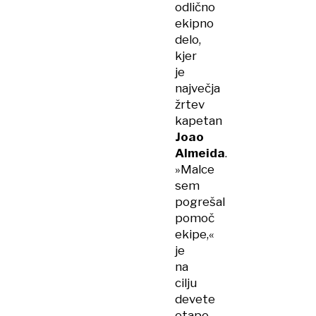
odlično
ekipno
delo,
kjer
je
največja
žrtev
kapetan
Joao
Almeida
.
»Malce
sem
pogrešal
pomoč
ekipe,«
je
na
cilju
devete
etape,