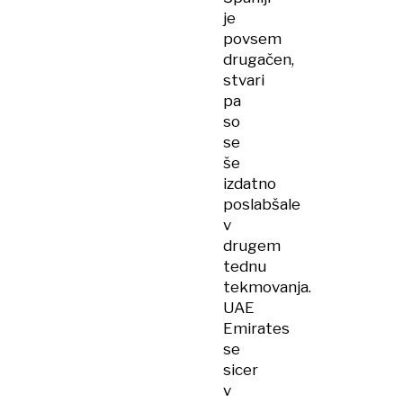
je
povsem
drugačen,
stvari
pa
so
se
še
izdatno
poslabšale
v
drugem
tednu
tekmovanja.
UAE
Emirates
se
sicer
v