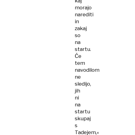
kaj
morajo
narediti
in
zakaj
so
na
startu.
Če
tem
navodilom
ne
sledijo,
jih
ni
na
startu
skupaj
s
Tadejem,«