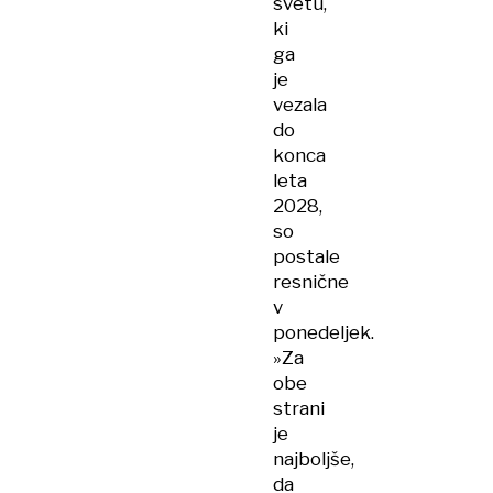
svetu,
ki
ga
je
vezala
do
konca
leta
2028,
so
postale
resnične
v
ponedeljek.
»Za
obe
strani
je
najboljše,
da