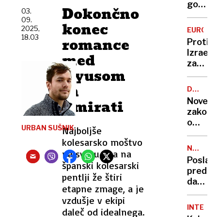
izdelov
govoril
Dokončno
03.
v
o
09.
Indiji?
konec
dosega
2025,
EUROBA
nesmrt
18.03
romance
Proti
s
Izraelu
med
presadi
za
organo
Ayusom
boljše
izhodi
in
DRŽAVN
in
ZBOR
Novem
Emirati
občut
zakonu
o
URBAN SUŠNIK
Najboljše
mediji
kolesarsko moštvo
se
NAKUP
na svetu ima na
obeta
HELIKO
Poslan
španski kolesarski
podpo
predla
pentlji že štiri
da
etapne zmage, a je
revizij
vzdušje v ekipi
nakup
INTERVJ
daleč od idealnega.
heliko