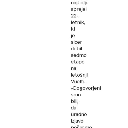
najbolje
sprejel
22-
letnik,
ki
je
sicer
dobil
sedmo
etapo
na
letošnji
Vuelti.
»Dogovorjeni
smo
bili,
da
uradno
izjavo
pošljemo