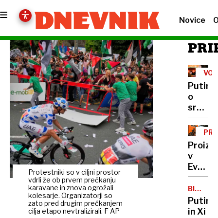
Novice
O
PRI
VOJ
V
Putin
UKR
o
srečan
z
Zelens
PRI
Naj
ZN
Proizv
pride
v
v
Evropi
Moskv
Protestniki so v ciljni prostor
mrtva,
vdrli že ob prvem prečkanju
bodo
karavane in znova ogrožali
BIZARE
kolesarje. Organizatorji so
POGOVO
motorj
Putin
zato pred drugim prečkanjem
KTM
in Xi
cilja etapo nevtralizirali. F AP