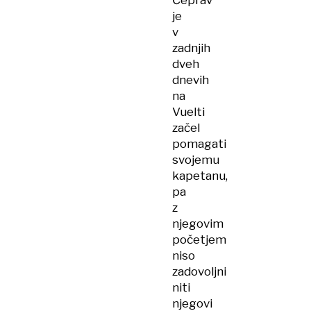
Čeprav
je
v
zadnjih
dveh
dnevih
na
Vuelti
začel
pomagati
svojemu
kapetanu,
pa
z
njegovim
početjem
niso
zadovoljni
niti
njegovi