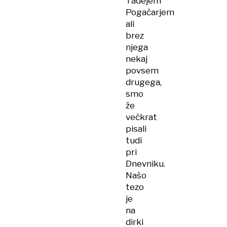
Tadejem
Pogačarjem
ali
brez
njega
nekaj
povsem
drugega,
smo
že
večkrat
pisali
tudi
pri
Dnevniku.
Našo
tezo
je
na
dirki