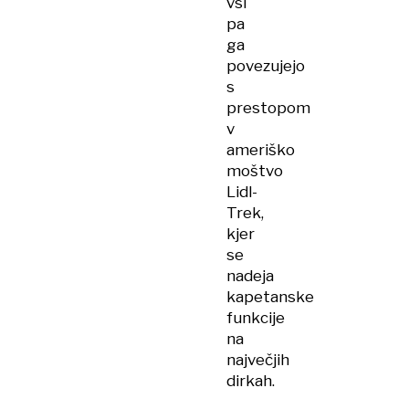
vsi
pa
ga
povezujejo
s
prestopom
v
ameriško
moštvo
Lidl-
Trek,
kjer
se
nadeja
kapetanske
funkcije
na
največjih
dirkah.