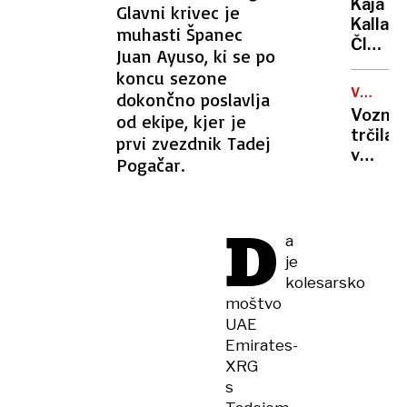
Kaja
Glavni krivec je
opravi
Kallas:
muhasti Španec
računs
Članic
sodišč
Juan Ayuso, ki se po
ne
koncu sezone
morem
VZELA
dokončno poslavlja
prisilit
JI JE
Voznic
od ekipe, kjer je
k
PREDN
trčila
prvi zvezdnik Tadej
spreje
v
Pogačar.
odloči
kolesa
ta je
umrla
D
za
a
posled
je
nesreč
kolesarsko
moštvo
UAE
Emirates-
XRG
s