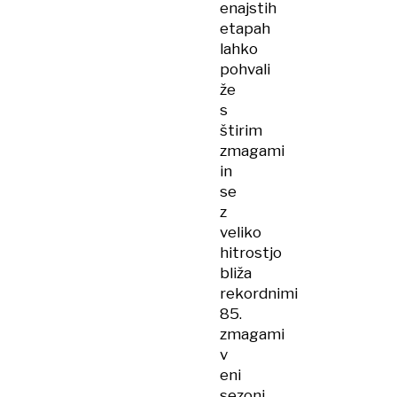
enajstih
etapah
lahko
pohvali
že
s
štirim
zmagami
in
se
z
veliko
hitrostjo
bliža
rekordnimi
85.
zmagami
v
eni
sezoni,