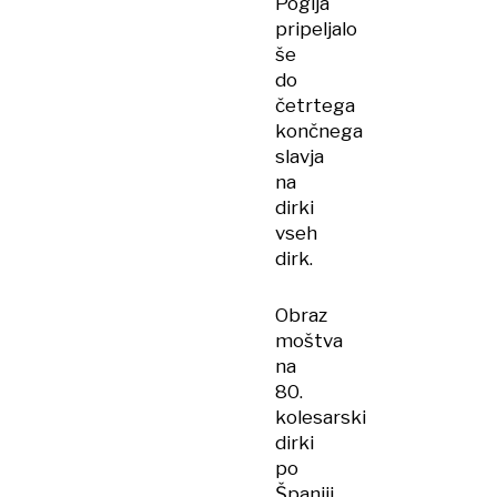
Pogija
pripeljalo
še
do
četrtega
končnega
slavja
na
dirki
vseh
dirk.
Obraz
moštva
na
80.
kolesarski
dirki
po
Španiji