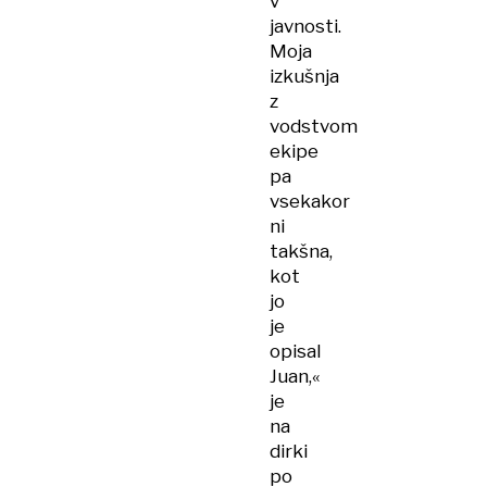
v
javnosti.
Moja
izkušnja
z
vodstvom
ekipe
pa
vsekakor
ni
takšna,
kot
jo
je
opisal
Juan,«
je
na
dirki
po