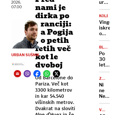
Emirat
ur
2026,
v
nami je
a
07.00
ponoči
Sloveni
čaka
dirka po
zadrže
KOLESA
jih
otroka
Franciji:
Vingeg
zahtev
in
iskren
Za Pogija
pot
grozil
o
do
z
po petih
Pogača
sanjsk
orožje
»Ne
letih več
službe
BLEIWE
morem
PARK
Po
kot le
URBAN SUŠNIK
storiti
30
ničesa
dvoboj
letih
več«
zapušč
Lahko
nastaj
Od Barcelone do
bi
ZA
v
Pariza. Več kot
PIVOLJU
šel
Ni
Kranju
3300 kilometrov
tudi
ne
eden
in kar 54.540
na
Nemčij
najlepš
Luno
višinskih metrov.
ne
mestni
Češka:
Dvakrat na sloviti
parkov
VSEVED
kdo
Alpe d'Huez in še
NEDA