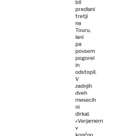
bil
predlani
tretji
na
Touru,
lani
pa
povsem
pogorel
in
odstopil.
V
zadnjih
dveh
mesecih
ni
dirkal.
»Verjamem
v
končno