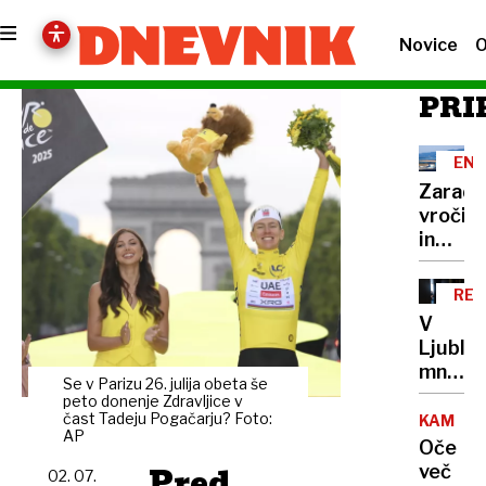
Novice
O
PRI
ENE
Zaradi
vročin
in
suše
tudi
RE
manj
V
elektri
Ljublja
od
množič
kod
Se v Parizu 26. julija obeta še
na
peto donenje Zdravljice v
in po
razgov
čast Tadeju Pogačarju? Foto:
KAMNIK
kakšni
AP
za
Oče
cenah
družbo
Pred
več
prihaja
02. 07.