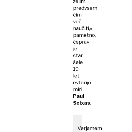
želim
predvsem
čim
več
naučiti,«
pametno,
čeprav
je
star
šele
19
let,
evforijo
miri
Paul
Seixas.
Verjamem