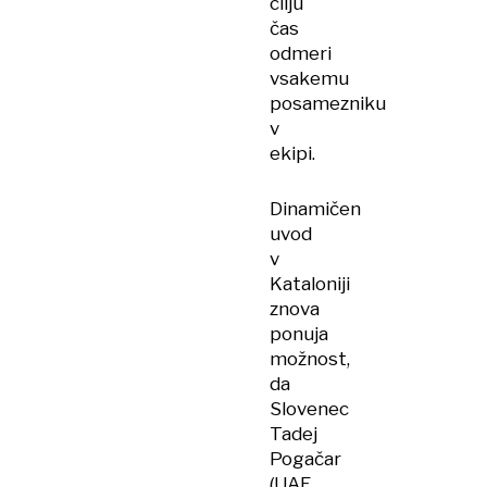
cilju
čas
odmeri
vsakemu
posamezniku
v
ekipi.
Dinamičen
uvod
v
Kataloniji
znova
ponuja
možnost,
da
Slovenec
Tadej
Pogačar
(UAE