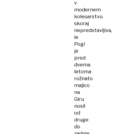
v
modernem
kolesarstvu
skoraj
nepredstavljiva,
le
Pogi
je
pred
dvema
letoma
rožnato
majico
na
Giru
nosil
od
druge
do
zadnje