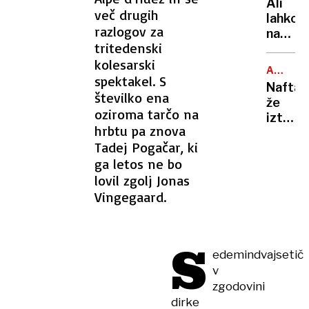
Ali
je
več drugih
lahko
največj
razlogov za
na
evrops
tritedenski
balkon
izvozn
kolesarski
bloka
piva?
ARABSK
pečem
spektakel. S
MORJE
Nafta
na
številko ena
že
žaru?
oziroma tarčo na
izteka:
Odgov
hrbtu pa znova
če
vas
Tadej Pogačar, ki
se
zna
ga letos ne bo
bo
presen
nasedli
lovil zgolj Jonas
tanker
Vingegaard.
prelomi
grozi
okoljs
S
katast
edemindvajsetič
v
zgodovini
dirke