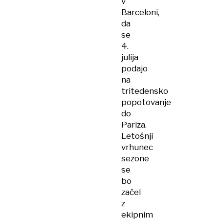
v
Barceloni,
da
se
4.
julija
podajo
na
tritedensko
popotovanje
do
Pariza.
Letošnji
vrhunec
sezone
se
bo
začel
z
ekipnim