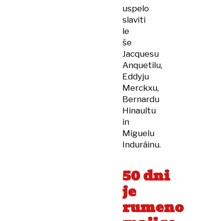
uspelo
slaviti
le
še
Jacquesu
Anquetilu,
Eddyju
Merckxu,
Bernardu
Hinaultu
in
Miguelu
Induráinu.
50
dni
je
rumeno