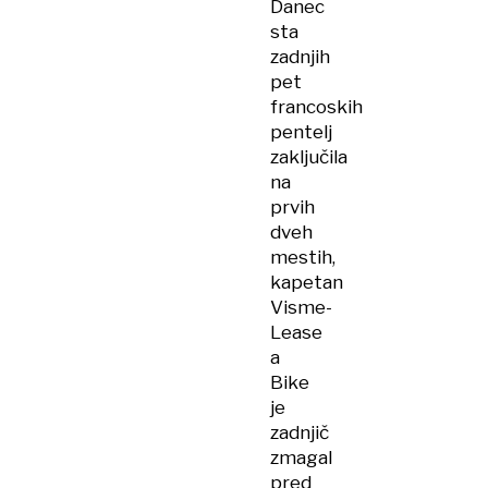
Danec
sta
zadnjih
pet
francoskih
pentelj
zaključila
na
prvih
dveh
mestih,
kapetan
Visme-
Lease
a
Bike
je
zadnjič
zmagal
pred