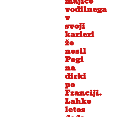
majico
vodilnega
v
svoji
karieri
že
nosil
Pogi
na
dirki
po
Franciji.
Lahko
letos