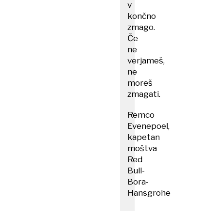
v
končno
zmago.
Če
ne
verjameš,
ne
moreš
zmagati.
Remco
Evenepoel,
kapetan
moštva
Red
Bull-
Bora-
Hansgrohe