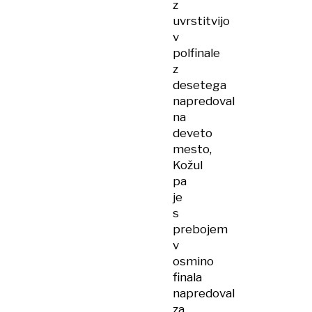
z
uvrstitvijo
v
polfinale
z
desetega
napredoval
na
deveto
mesto,
Kožul
pa
je
s
prebojem
v
osmino
finala
napredoval
za