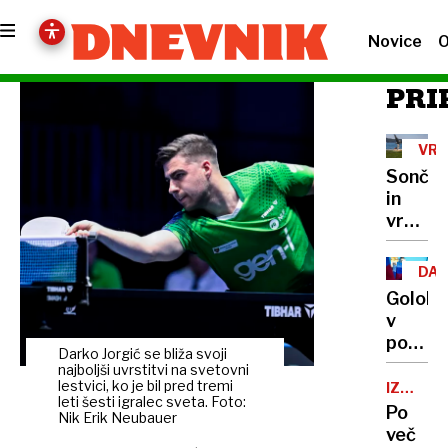
Novice
O
PRI
VR
Sončn
in
vroče
bo,
tudi
DA
do
DRŽ
Golob
36
v
stopinj
poslani
Darko Jorgić se bliža svoji
Skupn
najboljši uvrstitvi na svetovni
dobro
lestvici, ko je bil pred tremi
IZOGIBA
leti šesti igralec sveta. Foto:
SE
ni
Po
Nik Erik Neubauer
KAČAM
zgolj
več