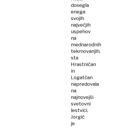
dosegla
enega
svojih
največjih
uspehov
na
mednarodnih
tekmovanjih,
sta
Hrastničan
in
Logatčan
napredovala
na
najnovejši
svetovni
lestvici.
Jorgić
je