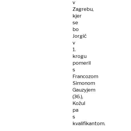
v
Zagrebu,
kjer
se
bo
Jorgić
v
1.
krogu
pomeril
s
Francozom
Simonom
Gauzyjem
(36.),
Kožul
pa
s
kvalifikantom.