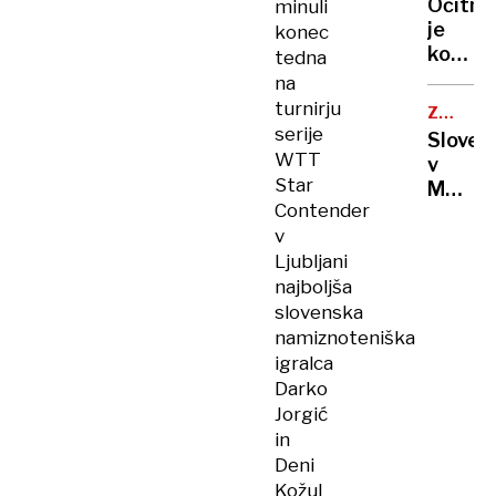
Očitno
minuli
naša
je
konec
druga
konec
tedna
sloven
vojne
na
osamos
med
turnirju
ZORAN
Izrael
ZELJKOV
serije
Sloven
in
WTT
v
Iranom
Star
Moskvi
Contender
»S
v
povpre
Ljubljani
plačo
tukaj
najboljša
živiš
slovenska
bolje
namiznoteniška
kot
igralca
v
Darko
Sloveni
Jorgić
in
Deni
Kožul