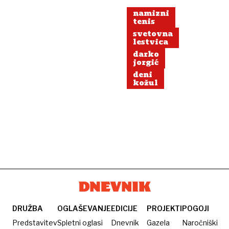
namizni
tenis
svetovna
lestvica
darko
jorgić
deni
kožul
DRUŽBA
OGLAŠEVANJE
EDICIJE
PROJEKTI
POGOJI
Predstavitev
Spletni oglasi
Dnevnik
Gazela
Naročniški