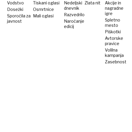
Vodstvo
Tiskani oglasi
Nedeljski
Zlata nit
Akcije in
dnevnik
nagradne
Dosežki
Osmrtnice
igre
Razvedrilo
Sporočila za
Mali oglasi
Spletno
javnost
Naročanje
mesto
edicij
Piškotki
Avtorske
pravice
Volilna
kampanja
Zasebnost