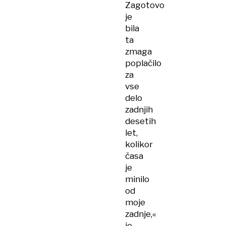
Zagotovo
je
bila
ta
zmaga
poplačilo
za
vse
delo
zadnjih
desetih
let,
kolikor
časa
je
minilo
od
moje
zadnje,«
je