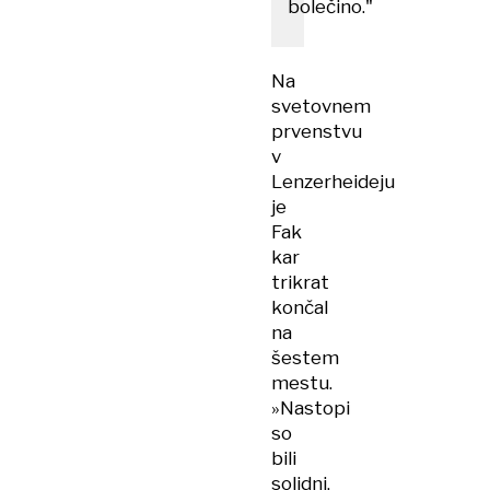
bolečino."
Na
svetovnem
prvenstvu
v
Lenzerheideju
je
Fak
kar
trikrat
končal
na
šestem
mestu.
»Nastopi
so
bili
solidni,