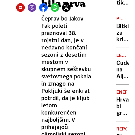
bila prva
tik
pred
zastar
Čeprav bo Jakov
PRED
PLANIC
Fak poleti
Bitki
praznoval 38.
za
rojstni dan, je v
kristal
globus
nedavno končani
še
sezoni z desetim
LETALS
povse
mestom v
NESREČ
Čudež
odprti
skupnem seštevku
na
svetovnega pokala
Aljaski
in zmago na
Prežive
12
Pokljuki še enkrat
ENERGE
ur
potrdil, da je kljub
Hrvašk
na
letom
bi
krilu
konkurenčen
gradila
letala
najboljšim. V
svojo
prihajajoči
jedrsk
REPORT
elektr
olimpijski sezoni