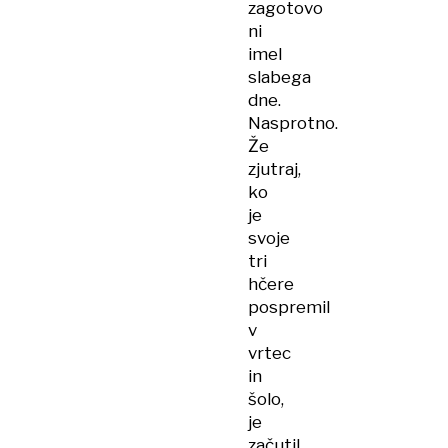
zagotovo
ni
imel
slabega
dne.
Nasprotno.
Že
zjutraj,
ko
je
svoje
tri
hčere
pospremil
v
vrtec
in
šolo,
je
začutil,