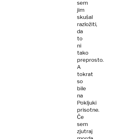
sem
jim
skušal
razložiti,
da
to
ni
tako
preprosto.
A
tokrat
so
bile
na
Pokljuki
prisotne.
Če
sem
zjutraj
morda