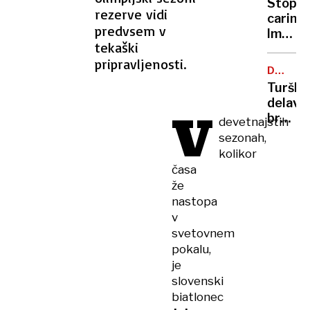
Stop,
rezerve vidi
carina!
predvsem v
Imate
tekaški
kaj
pripravljenosti.
za
DRUGI
prijavi
TIR
Turški
delavci
V
brez
devetnajstih
plač,
sezonah,
podjet
kolikor
nima
časa
niti
že
za
nastopa
prevoz
v
na
svetovnem
delovi
pokalu,
je
slovenski
biatlonec