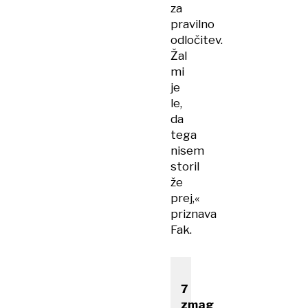
za
pravilno
odločitev.
Žal
mi
je
le,
da
tega
nisem
storil
že
prej,«
priznava
Fak.
7 ​
zmag