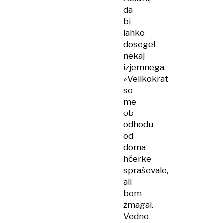
da
bi
lahko
dosegel
nekaj
izjemnega.
»Velikokrat
so
me
ob
odhodu
od
doma
hčerke
spraševale,
ali
bom
zmagal.
Vedno