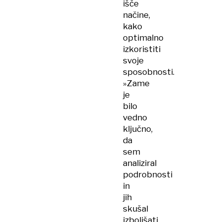
išče
načine,
kako
optimalno
izkoristiti
svoje
sposobnosti.
»Zame
je
bilo
vedno
ključno,
da
sem
analiziral
podrobnosti
in
jih
skušal
izboljšati.