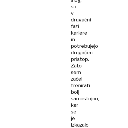
slog,
so
v
drugačni
fazi
kariere
in
potrebujejo
drugačen
pristop.
Zato
sem
začel
trenirati
bolj
samostojno,
kar
se
je
izkazalo