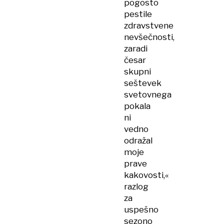
pogosto
pestile
zdravstvene
nevšečnosti,
zaradi
česar
skupni
seštevek
svetovnega
pokala
ni
vedno
odražal
moje
prave
kakovosti,«
razlog
za
uspešno
sezono