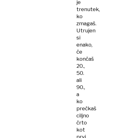
je
trenutek,
ko
zmagaš.
Utrujen
si
enako,
če
končaš
20.,
50.
ali
90.,
a
ko
prečkaš
ciljno
črto
kot
prvi,