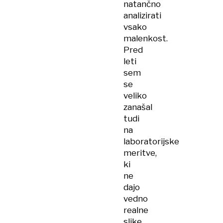
natančno
analizirati
vsako
malenkost.
Pred
leti
sem
se
veliko
zanašal
tudi
na
laboratorijske
meritve,
ki
ne
dajo
vedno
realne
slike.