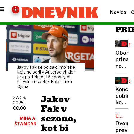
Novice
O
PRI
OB
IND
Oborož
prinaš
nove
Jakov Fak se bo za olimpijske
priložn
kolajne boril v Anterselvi, kjer
je v preteklosti že dosegel
NO
številne uspehe. Foto: Luka
Cjuha
ZA
Konces
Jakov
dobički
27. 03.
koalici
2025,
Fak v
00.00
dimne
sezono,
zavese
UTAJA
MIHA A.
DAVKOV
Dvomil
ŠTAMCAR
kot bi
prevar