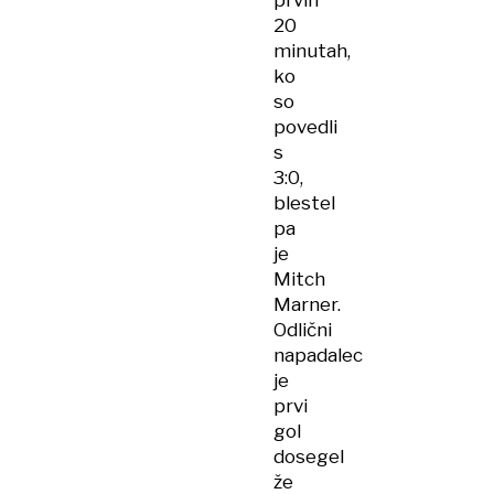
prvih
20
minutah,
ko
so
povedli
s
3:0,
blestel
pa
je
Mitch
Marner.
Odlični
napadalec
je
prvi
gol
dosegel
že