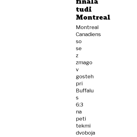
finala
tudi
Montreal
Montreal
Canadiens
so
se
z
zmago
v
gosteh
pri
Buffalu
s
6:3
na
peti
tekmi
dvoboja