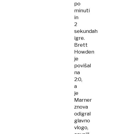
po
minuti
in
2
sekundah
igre.
Brett
Howden
je
povišal
na
2:0,
a
je
Marner
znova
odigral
glavno
vlogo,