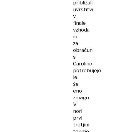
približali
uvrstitvi
v
finale
vzhoda
in
za
obračun
s
Carolino
potrebujejo
le
še
eno
zmago.
V
nori
prvi
tretjini
tekme