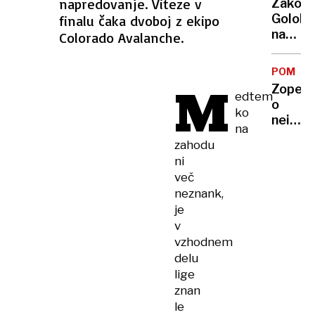
napredovanje. Viteze v
Zakon
nenava
Golob
finalu čaka dvoboj z ekipo
prizor
na
Colorado Avalanche.
prestra
poroč
bolnik
potova
in
POMISL
Bratuš
M
osebje
Zopet
se je
edtem
o
spet
ko
neimen
slekla,
na
Fajon
Pahorj
zahodu
za
ni
ni
predst
vroče
več
za
neznank,
Sahel:
je
kritičn
v
tudi
vzhodnem
Španij
delu
in
lige
Francij
znan
le