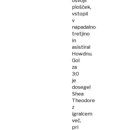
osvojil
plošček,
vstopil
v
napadalno
tretjino
in
asistiral
Howdnu.
Gol
za
3:0
je
dosegel
Shea
Theodore
z
igralcem
več,
pri