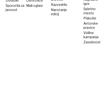
Dosežki
Osmrtnice
igre
Razvedrilo
Sporočila za
Mali oglasi
Spletno
javnost
Naročanje
mesto
edicij
Piškotki
Avtorske
pravice
Volilna
kampanja
Zasebnost