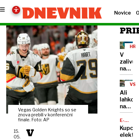
Novice
O
PRI
HRV
V
zalivu
na
Pašma
našli
VSE
truplo
NE
Ali
24-
lahko
letneg
na
Sloven
Vegas Golden Knights so se
balkon
znova prebili v konferenčni
bloka
finale. Foto: AP
E-
MOBILN
pečem
Kupci
V
15.
na
elektri
05.