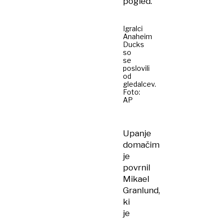
pogled.
Igralci
Anaheim
Ducks
so
se
poslovili
od
gledalcev.
Foto:
AP
Upanje
domačim
je
povrnil
Mikael
Granlund,
ki
je