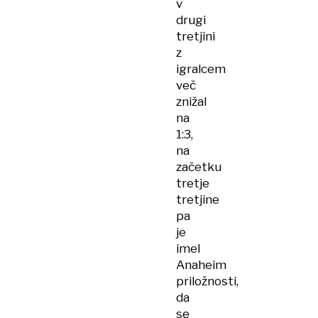
v
drugi
tretjini
z
igralcem
več
znižal
na
1:3,
na
začetku
tretje
tretjine
pa
je
imel
Anaheim
priložnosti,
da
se