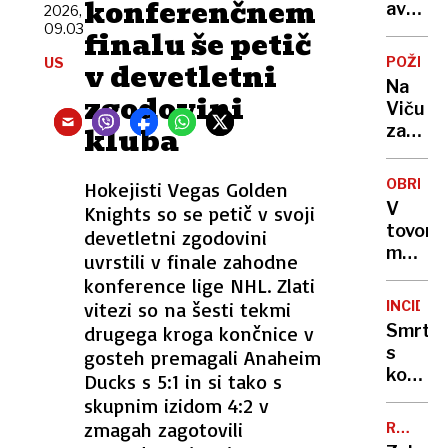
konferenčnem
žaru?
avtov
2026,
Odgov
09.03
v
finalu še petič
vas
Sloveni
POŽIGA
US
v devetletni
zna
na
Na
presen
trnih,
zgodovini
Viču
denarj
kluba
zanetil
za
več
subven
požaro
zmanjk
OBREŽJ
Hokejisti Vegas Golden
44-
V
Knights so se petič v svoji
letneg
tovorn
devetletni zgodovini
osumlj
med
uvrstili v finale zahodne
prijeli
pohišt
konference lige NHL. Zlati
na
našli
kraju
vitezi so na šesti tekmi
INCIDE
174
dogod
Smrt
drugega kroga končnice v
zaboje
s
gosteh premagali Anaheim
konopl
koso
Ducks s 5:1 in si tako s
na
skupnim izidom 4:2 v
strehi
zmagah zagotovili
RUMENE
bolnišn
NOVICE