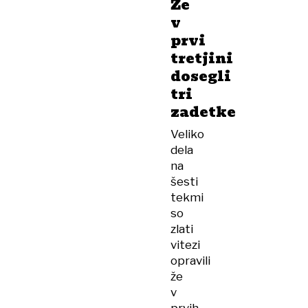
Že
v
prvi
tretjini
dosegli
tri
zadetke
Veliko
dela
na
šesti
tekmi
so
zlati
vitezi
opravili
že
v