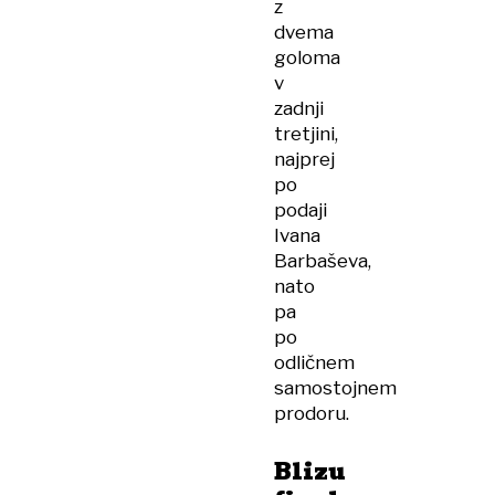
z
dvema
goloma
v
zadnji
tretjini,
najprej
po
podaji
Ivana
Barbaševa,
nato
pa
po
odličnem
samostojnem
prodoru.
Blizu