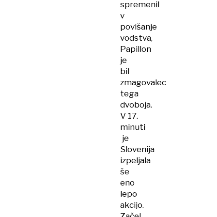
spremenil
v
povišanje
vodstva,
Papillon
je
bil
zmagovalec
tega
dvoboja.
V 17.
minuti
je
Slovenija
izpeljala
še
eno
lepo
akcijo.
Začel