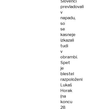
Slovenci
prevladovali
v
napadu,
so
se
kasneje
izkazali
tudi
v
obrambi.
Spet
je
blestel
razpoloženi
Lukaš
Horak
(na
koncu
28