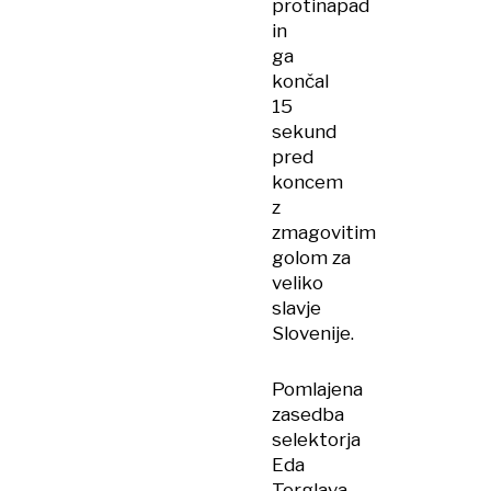
protinapad
in
ga
končal
15
sekund
pred
koncem
z
zmagovitim
golom za
veliko
slavje
Slovenije.
Pomlajena
zasedba
selektorja
Eda
Terglava