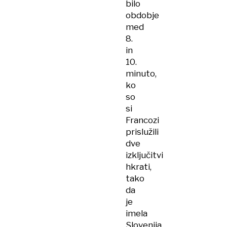
bilo
obdobje
med
8.
in
10.
minuto,
ko
so
si
Francozi
prislužili
dve
izključitvi
hkrati,
tako
da
je
imela
Slovenija