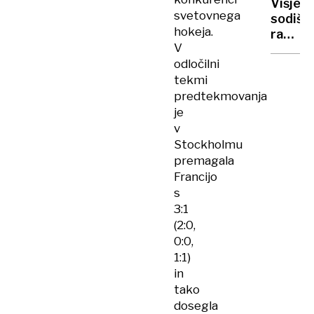
Višje
za
svetovnega
sodišč
reprez
hokeja.
razvelj
V
sodbo
odločilni
voznik
tekmi
za
smrt
predtekmovanja
pešca
je
pri
v
Novem
Stockholmu
mestu
premagala
Francijo
s
3:1
(2:0,
0:0,
1:1)
in
tako
dosegla