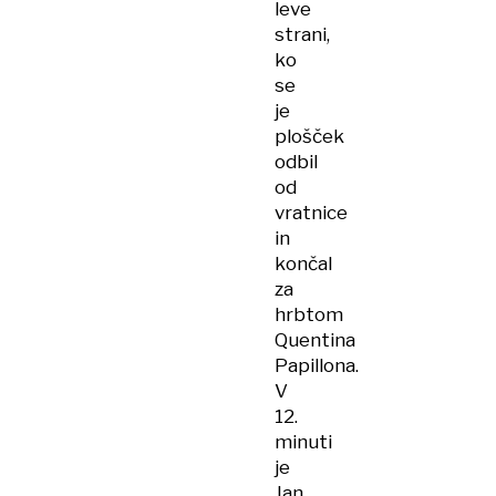
leve
strani,
ko
se
je
plošček
odbil
od
vratnice
in
končal
za
hrbtom
Quentina
Papillona.
V
12.
minuti
je
Jan