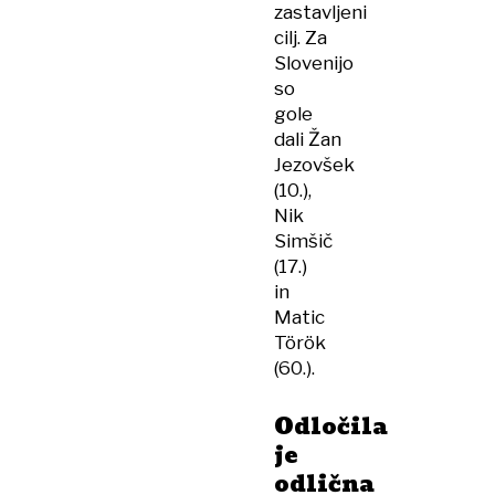
zastavljeni
cilj. Za
Slovenijo
so
gole
dali Žan
Jezovšek
(10.),
Nik
Simšič
(17.)
in
Matic
Török
(60.).
Odločila
je
odlična