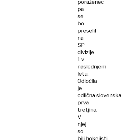
poraženec
pa
se
bo
preselil
na
SP
divizije
1 v
naslednjem
letu.
Odločila
je
odlična slovenska
prva
tretjina.
V
njej
so
bili hokejisti