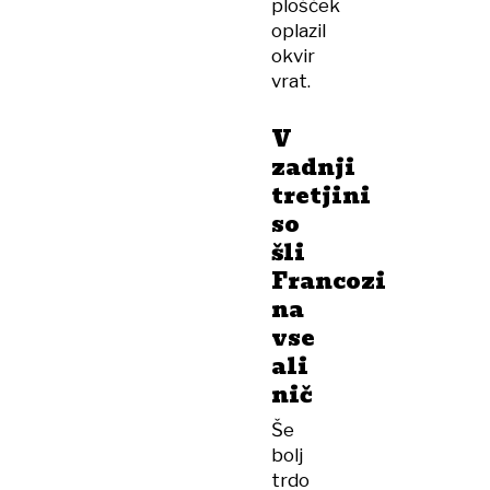
plošček
oplazil
okvir
vrat.
V
zadnji
tretjini
so
šli
Francozi
na
vse
ali
nič
Še
bolj
trdo