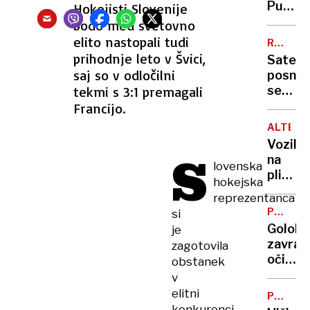
Putinu,
Hokejisti Slovenije
pogovo
bodo med svetovno
potek
elito nastopali tudi
RAZRA
ALG
prihodnje leto v Švici,
Satelit
saj so v odločilni
posnet
tekmi s 3:1 premagali
severn
in
Francijo.
osredn
ALTERN
Jadran
Vozila
vzbuja
S
na
lovenska
skrb
plin:
hokejska
Praveg
reprezentanca
preboj
POSLAN
si
v
VPRAŠA
Golob
je
Sloveni
zavrač
zagotovila
nikoli
očitke
obstanek
ne
o
v
bo
visokih
elitni
PROME
strošk
NESREČ
konkurenci