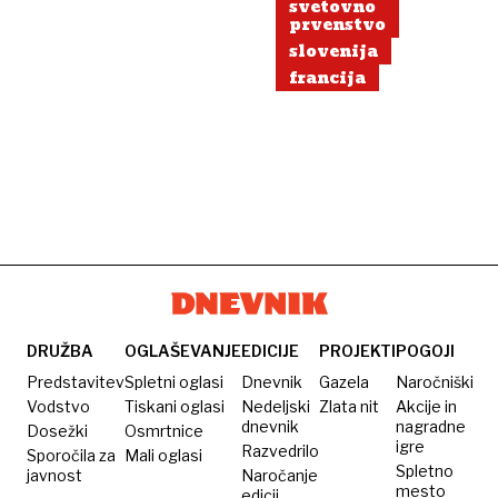
svetovno
prvenstvo
slovenija
francija
DRUŽBA
OGLAŠEVANJE
EDICIJE
PROJEKTI
POGOJI
Predstavitev
Spletni oglasi
Dnevnik
Gazela
Naročniški
Vodstvo
Tiskani oglasi
Nedeljski
Zlata nit
Akcije in
dnevnik
nagradne
Dosežki
Osmrtnice
igre
Razvedrilo
Sporočila za
Mali oglasi
Spletno
javnost
Naročanje
mesto
edicij