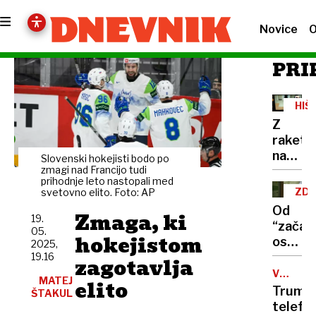
Novice
O
PRI
HIŠ
PRE
Z
raket
nad
Slovenski hokejisti bodo po
maribo
zmagi nad Francijo tudi
prihodnje leto nastopali med
zapor?
ZD
svetovno elito. Foto: AP
Muzafe
Od
Zmaga, ki
naj
19.
“začas
05.
bi
hokejistom
oskrbe
2025,
načrto
odvisn
19.16
zagotavlja
beg
vse
VOJNA
iz
MATEJ
elito
V
več
Trump
ŠTAKUL
zapora
UKRAJIN
ljudi
telefon