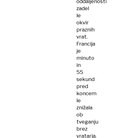
oddaljenosti
zadel
le
okvir
praznih
vrat.
Francija
je
minuto
in
55
sekund
pred
koncem
le
znižala
ob
tveganju
brez
vratarja.