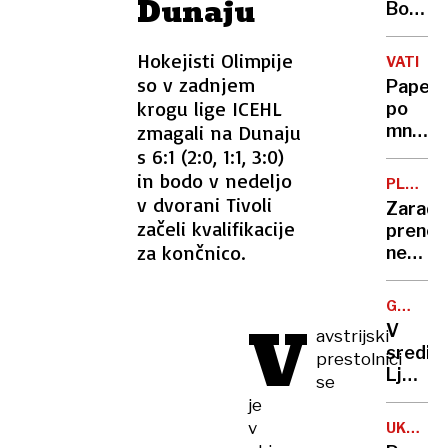
Dunaju
Bonda
izbral
Bezos
Hokejisti Olimpije
VATIKA
so v zadnjem
Papež
krogu lige ICEHL
po
zmagali na Dunaju
mnenj
zdravn
s 6:1 (2:0, 1:1, 3:0)
še ni
in bodo v nedeljo
PLEČNI
izven
v dvorani Tivoli
TRŽNIC
Zaradi
nevarn
začeli kvalifikacije
prenov
za končnico.
nekdan
lokala
Ribica
GALERI
V
si
AŽBE
V
avstrijski
obetaj
središ
prestolnici
višjo
Ljublja
se
najemn
po
je
več
v
UKC
desetle
LJUBLJ