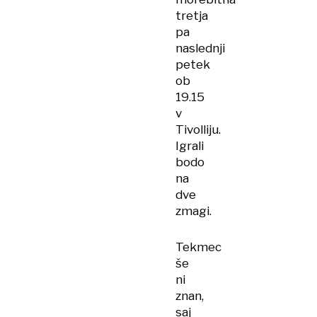
tretja
pa
naslednji
petek
ob
19.15
v
Tivolliju.
Igrali
bodo
na
dve
zmagi.
Tekmec
še
ni
znan,
saj