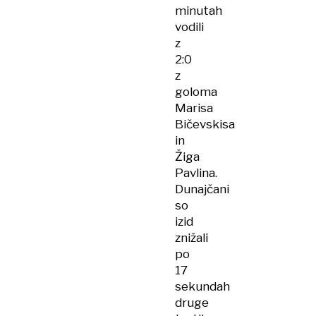
minutah
vodili
z
2:0
z
goloma
Marisa
Bičevskisa
in
Žiga
Pavlina.
Dunajčani
so
izid
znižali
po
17
sekundah
druge