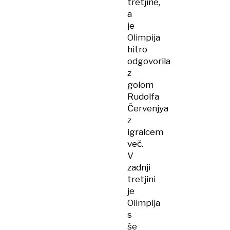
tretjine,
a
je
Olimpija
hitro
odgovorila
z
golom
Rudolfa
Červenjya
z
igralcem
več.
V
zadnji
tretjini
je
Olimpija
s
še