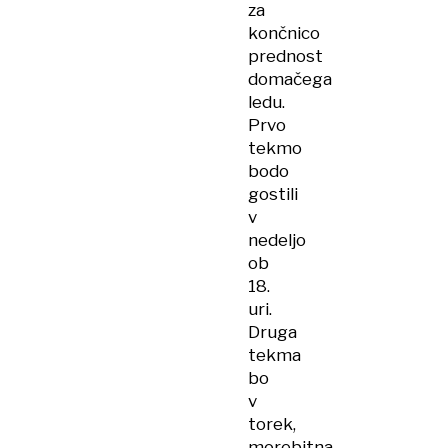
za
končnico
prednost
domačega
ledu.
Prvo
tekmo
bodo
gostili
v
nedeljo
ob
18.
uri.
Druga
tekma
bo
v
torek,
morebitna