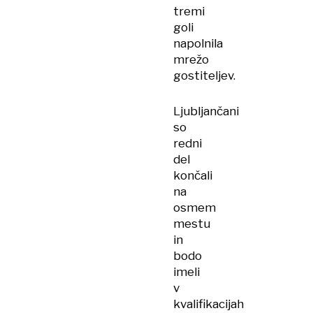
tremi
goli
napolnila
mrežo
gostiteljev.
Ljubljančani
so
redni
del
končali
na
osmem
mestu
in
bodo
imeli
v
kvalifikacijah