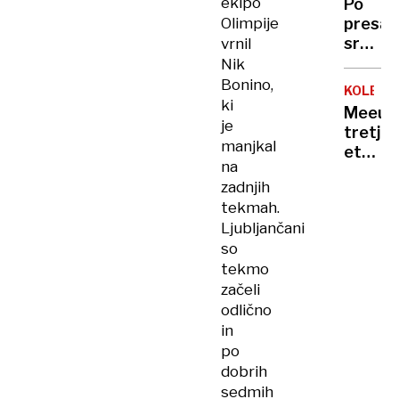
ekipo
Po
vrata
Olimpije
presad
zapira
srca
vrnil
znamen
pri
Nik
galerij
dojenč
Bonino,
starin
KOLESA
''Valen
ki
in
Meeus
se
je
umetni
tretja
ves
manjkal
etapa
čas
na
po
smeji!''
zadnjih
Algarv
tekmah.
Roglič
Ljubljančani
varno
so
do
tekmo
cilja
začeli
odlično
in
po
dobrih
sedmih