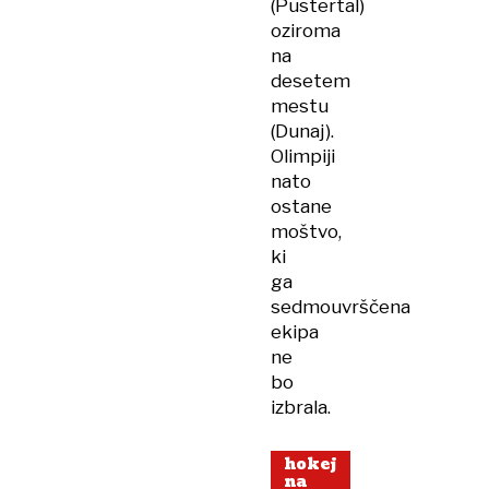
(Pustertal)
oziroma
na
desetem
mestu
(Dunaj).
Olimpiji
nato
ostane
moštvo,
ki
ga
sedmouvrščena
ekipa
ne
bo
izbrala.
hokej
na