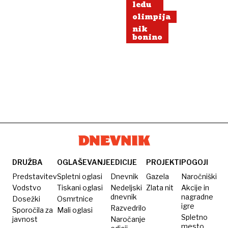
ledu
olimpija
nik
bonino
DRUŽBA
OGLAŠEVANJE
EDICIJE
PROJEKTI
POGOJI
Predstavitev
Spletni oglasi
Dnevnik
Gazela
Naročniški
Vodstvo
Tiskani oglasi
Nedeljski
Zlata nit
Akcije in
dnevnik
nagradne
Dosežki
Osmrtnice
igre
Razvedrilo
Sporočila za
Mali oglasi
Spletno
javnost
Naročanje
mesto