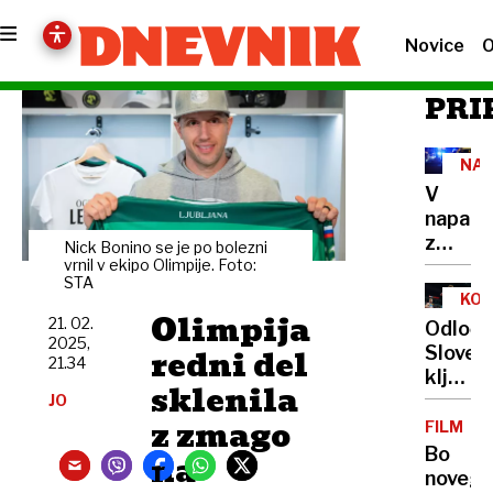
Novice
O
PRI
NA
V
napad
z
Nick Bonino se je po bolezni
nožem
vrnil v ekipo Olimpije. Foto:
STA
pri
KOŠ
spome
Olimpija
21. 02.
Odločn
holoka
2025,
redni del
Sloveni
v
21.34
kljub
Berlinu
sklenila
mlados
JO
huje
z zmago
preko
FILM
ranjen
Ukraji
Bo
na
moški
novega