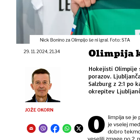
Nick Bonino za Olimpijo še ni igral. Foto: STA
Olimpija 
29. 11. 2024, 21.34
Hokejisti Olimpije 
porazov. Ljubljanča
Salzburg z 2:1 po ka
okrepitev Ljubljanča
JOŽE OKORN
O
limpija se je
je vselej med
dobro tekmo 
veselili zmage po 2.