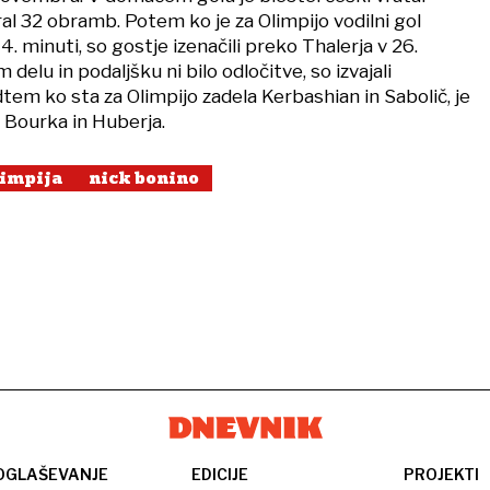
ral 32 obramb. Potem ko je za Olimpijo vodilni gol
4. minuti, so gostje izenačili preko Thalerja v 26.
delu in podaljšku ni bilo odločitve, so izvajali
em ko sta za Olimpijo zadela Kerbashian in Sabolič, je
a Bourka in Huberja.
limpija
nick bonino
OGLAŠEVANJE
EDICIJE
PROJEKTI