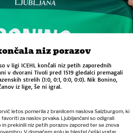
končala niz porazov
so v ligi ICEHL končali niz petih zaporednih
ni v dvorani Tivoli pred 1519 gledalci premagali
zenskih strelih (1:0, 0:1, 0:0, 0:0). Nik Bonino,
nov iz lige, še ni igral.
 prvič letos pomerila z branilcem naslova Salzburgom, ki
 favoriti za naslov prvaka. Ljubljančani so odigrali
in prekinili niz petih porazov zapored ter se znova
 novembru. V domačem golu je blestel češki vratar