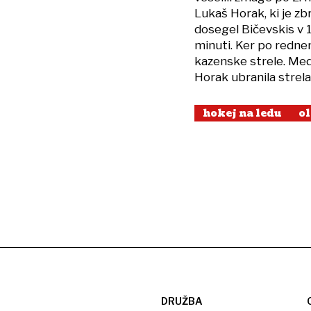
Lukaš Horak, ki je zb
dosegel Bičevskis v 1
minuti. Ker po rednem 
kazenske strele. Medt
Horak ubranila strel
hokej na ledu
o
DRUŽBA