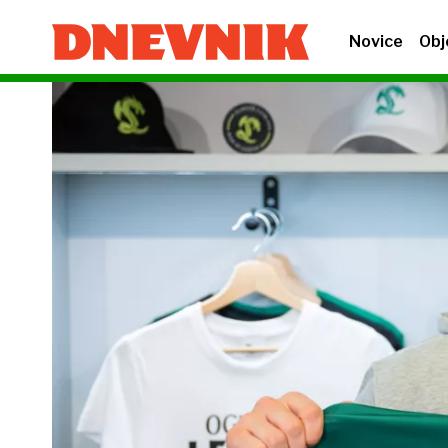
Novice
Obj