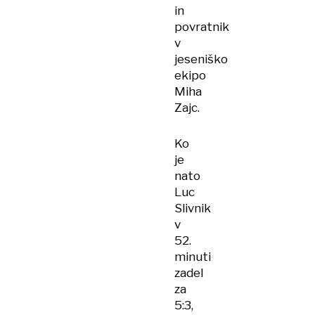
in
povratnik
v
jeseniško
ekipo
Miha
Zajc.
Ko
je
nato
Luc
Slivnik
v
52.
minuti
zadel
za
5:3,