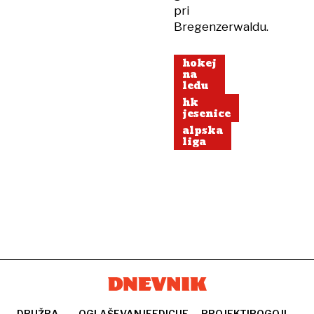
pri
Bregenzerwaldu.
hokej
na
ledu
hk
jesenice
alpska
liga
DRUŽBA
OGLAŠEVANJE
EDICIJE
PROJEKTI
POGOJI