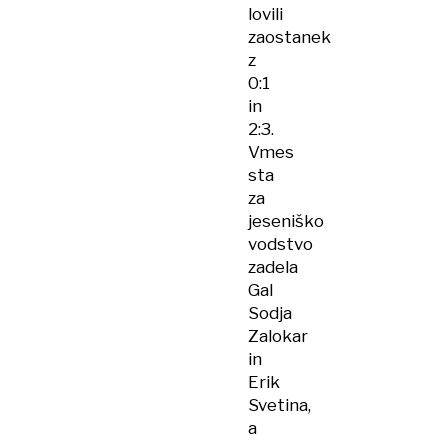
lovili
zaostanek
z
0:1
in
2:3.
Vmes
sta
za
jeseniško
vodstvo
zadela
Gal
Sodja
Zalokar
in
Erik
Svetina,
a