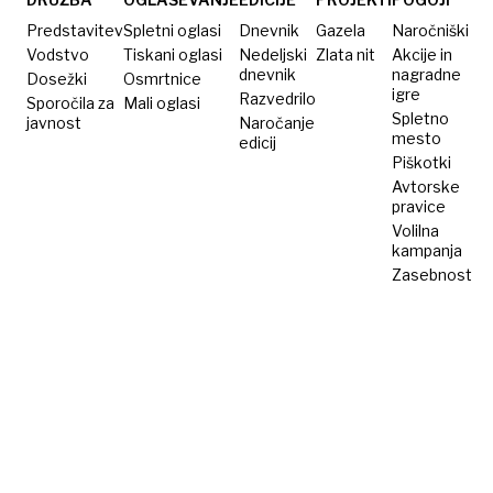
Predstavitev
Spletni oglasi
Dnevnik
Gazela
Naročniški
Vodstvo
Tiskani oglasi
Nedeljski
Zlata nit
Akcije in
dnevnik
nagradne
Dosežki
Osmrtnice
igre
Razvedrilo
Sporočila za
Mali oglasi
Spletno
javnost
Naročanje
mesto
edicij
Piškotki
Avtorske
pravice
Volilna
kampanja
Zasebnost