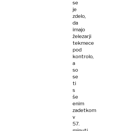
se
je
zdelo,
da
imajo
železarji
tekmece
pod
kontrolo,
a
so
se
ti
s
še
enim
zadetkom
v
57.
minuti