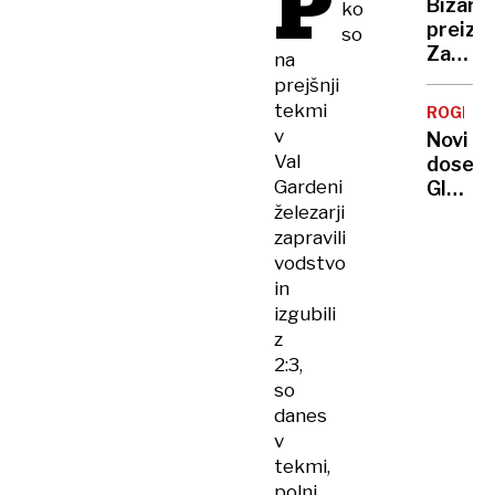
P
Bizarni
ko
preizk
so
Zaradi
na
Batma
prejšnji
v
tekmi
ROGFAS
vagon
v
Novi
ljudje
Val
dosežk
prej
Gardeni
Globok
odstop
železarji
v
sedež
morju
zapravili
Norveš
vodstvo
gradi
in
najdalj
izgubili
predor
z
na
2:3,
svetu
so
danes
v
tekmi,
polni