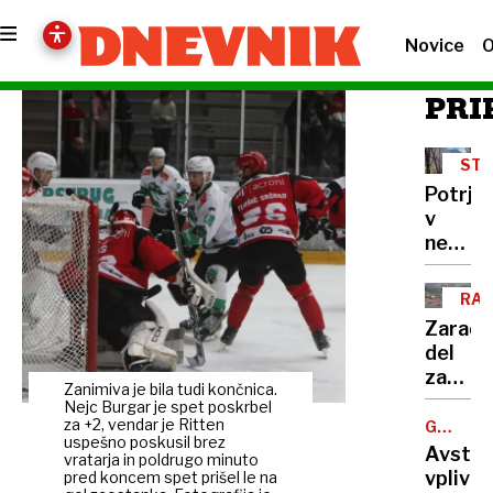
Novice
O
PRI
STR
LET
Potrje
v
nesreč
letala
umrl
RA
61-
V
Zaradi
PR
letni
del
Sloven
zaprti
Zanimiva je bila tudi končnica.
več
Nejc Burgar je spet poskrbel
cest,
za +2, vendar je Ritten
GROZLJI
uspešno poskusil brez
ZLOČIN
poglejt
Avstri
vratarja in poldrugo minuto
kje
vplivni
pred koncem spet prišel le na