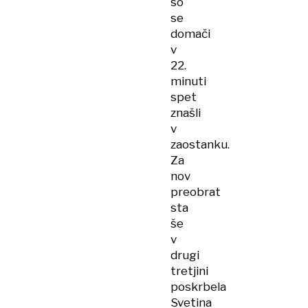
so
se
domači
v
22.
minuti
spet
znašli
v
zaostanku.
Za
nov
preobrat
sta
še
v
drugi
tretjini
poskrbela
Svetina