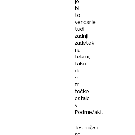
je
bil
to
vendarle
tudi
zadnji
zadetek
na
tekmi,
tako
da
so
tri
točke
ostale
v
Podmežakli.
Jeseničani
so