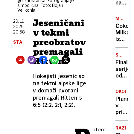
gol zaostanka. Fotografija je
lahko
našli
simbolična. Foto: Bojan
nastaj
zakop
Velikonja
zastoji
v
MANJŠA
Jeseničani
29. 11.
gozdu
EMBAL
Čokola
2025,
v tekmi
20.58
Milka
preobratov
izgublj
STA
na
premagali
priljub
SMUČAR
Ritten
trgovc
SKOKI
Finalno
ponuja
serijo
popus
Hokejisti Jesenic so
odpove
Laniše
na tekmi alpske lige
prvi,
v domači dvorani
OKOLJE
Domen
premagali Ritten s
Planet
Prevc
6:5 (2:2, 2:1, 2:2).
v
tretji
primež
fosilni
goriv
RAZISK
otem