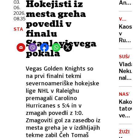
Hokejisti iz
sama
03.
Anže
06.
eksploz
Logar
mesta greha
2026,
izdelal
08.35
VOJNA
povedli v
prvo
V
Kaos
STA
in
finalu
UKRAJIN
v
edino
Stanleyjevega
Rusiji:
leseno
ženske
pokala
barko
začele
za
SUŠA
izrablj
Ljublja
Vlada
vojno
Vegas Golden Knights so
Neku
za
na prvi finalni tekmi
naložil
"mobili
severnoameriške hokejske
obrato
bivših"
lige NHL v Raleighu
v
NASVET
premagali Carolino
vsaj
Kako
Hurricanes s 5:4 in v
minim
tatovi
obseg
zmagah povedli z 1:0.
vedo,
Zmagoviti gol za zasedbo iz
da
mesta greha je v izdihljajih
vas
ŽUŽELK
tekme zabil Čeh Tomaš
ni