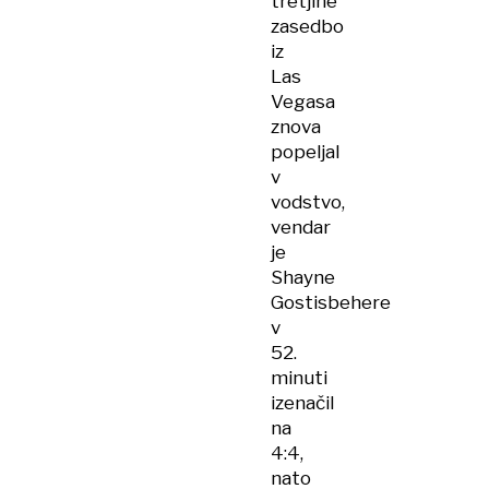
tretjine
zasedbo
iz
Las
Vegasa
znova
popeljal
v
vodstvo,
vendar
je
Shayne
Gostisbehere
v
52.
minuti
izenačil
na
4:4,
nato