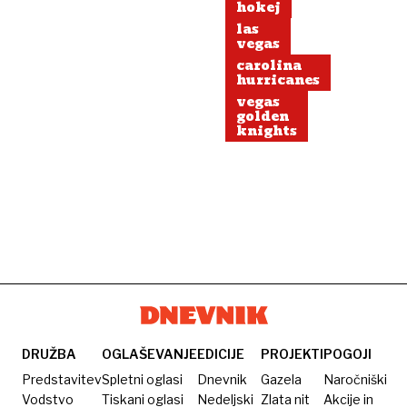
hokej
las
vegas
carolina
hurricanes
vegas
golden
knights
DRUŽBA
OGLAŠEVANJE
EDICIJE
PROJEKTI
POGOJI
Predstavitev
Spletni oglasi
Dnevnik
Gazela
Naročniški
Vodstvo
Tiskani oglasi
Nedeljski
Zlata nit
Akcije in