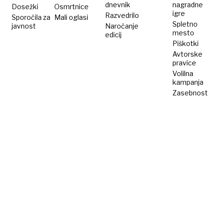
dnevnik
nagradne
Dosežki
Osmrtnice
igre
Razvedrilo
Sporočila za
Mali oglasi
Spletno
javnost
Naročanje
mesto
edicij
Piškotki
Avtorske
pravice
Volilna
kampanja
Zasebnost