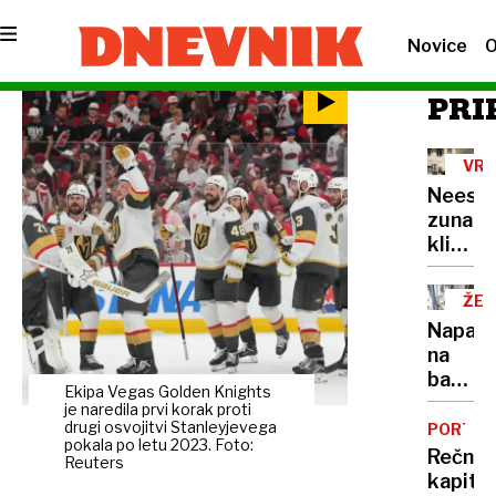
Novice
O
PRI
VRO
VAL
Neest
zunanj
klimat
naprav
ŽE
15
Napadi
NA
na
bankom
Ekipa Vegas Golden Knights
veliko
je naredila prvi korak proti
škodo
drugi osvojitvi Stanleyjevega
PORTRE
pokala po letu 2023. Foto:
povzro
Rečni
Reuters
že
kapita