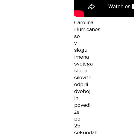
Carolina
Hurricanes
so
v
slogu
imena
svojega
kluba
silovito
odprli
dvoboj
in
povedli
že
po
25
sekundah,