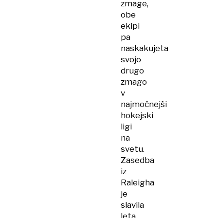
zmage,
obe
ekipi
pa
naskakujeta
svojo
drugo
zmago
v
najmočnejši
hokejski
ligi
na
svetu.
Zasedba
iz
Raleigha
je
slavila
leta