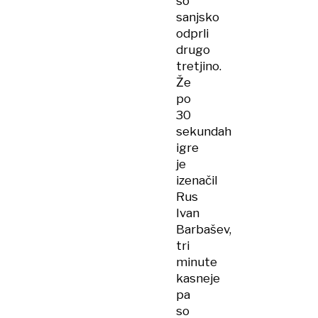
so
sanjsko
odprli
drugo
tretjino.
Že
po
30
sekundah
igre
je
izenačil
Rus
Ivan
Barbašev,
tri
minute
kasneje
pa
so