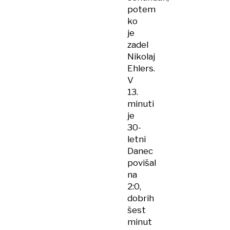
potem
ko
je
zadel
Nikolaj
Ehlers.
V
13.
minuti
je
30-
letni
Danec
povišal
na
2:0,
dobrih
šest
minut