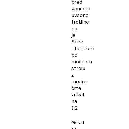
pred
koncem
uvodne
tretjine
pa
je
Shee
Theodore
po
močnem
strelu
z
modre
črte
znižal
na
1:2.
Gosti