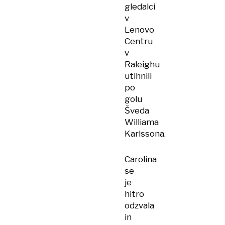
gledalci
v
Lenovo
Centru
v
Raleighu
utihnili
po
golu
Šveda
Williama
Karlssona.
Carolina
se
je
hitro
odzvala
in