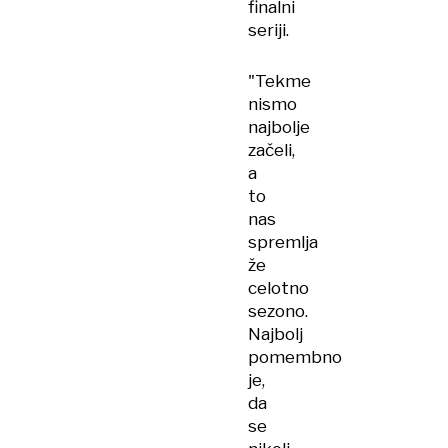
finalni
seriji.
"Tekme
nismo
najbolje
začeli,
a
to
nas
spremlja
že
celotno
sezono.
Najbolj
pomembno
je,
da
se