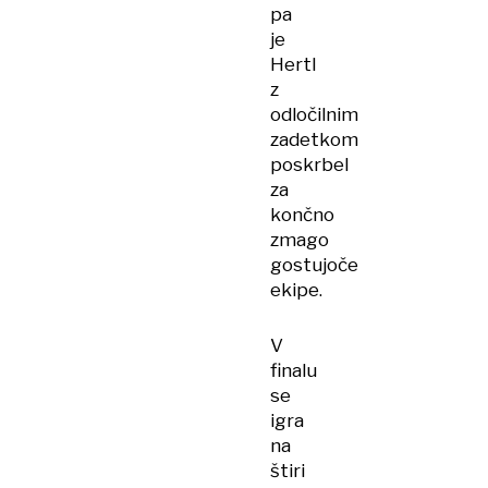
pa
je
Hertl
z
odločilnim
zadetkom
poskrbel
za
končno
zmago
gostujoče
ekipe.
V
finalu
se
igra
na
štiri