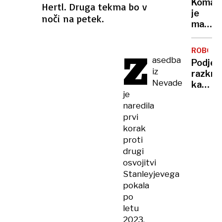
Komarj
Hertl. Druga tekma bo v
doma?
je
noči na petek.
Prever
manj
metod
kot
za
običaj
Z
zaščit
ROBOTI
– in
asedba
pred
Podjet
to ni
iz
vlomilc
razkril
dobra
Nevade
kako
novica
je
ustavit
naredila
robota
prvi
ki
spomin
korak
na
proti
kentav
drugi
osvojitvi
Stanleyjevega
pokala
po
letu
2023.