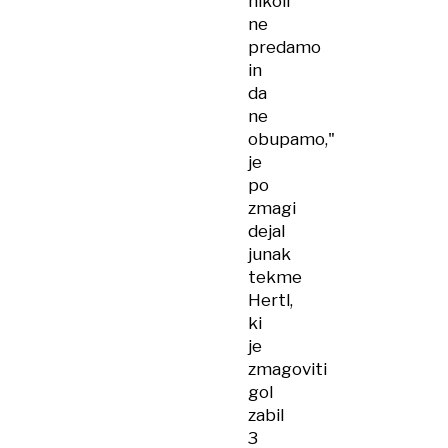
nikoli
ne
predamo
in
da
ne
obupamo,"
je
po
zmagi
dejal
junak
tekme
Hertl,
ki
je
zmagoviti
gol
zabil
3