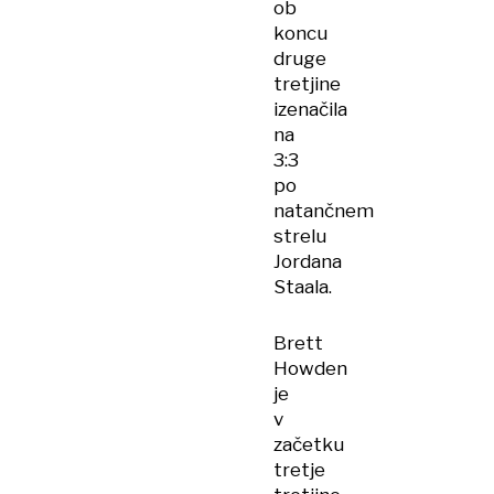
ob
koncu
druge
tretjine
izenačila
na
3:3
po
natančnem
strelu
Jordana
Staala.
Brett
Howden
je
v
začetku
tretje