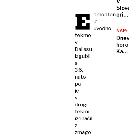
V
odnose
Sloveni
E
a
dmonton
prihaja
postal
milijon
je
je
tuje
uvodno
nor!
NAPOVE
naložb
tekmo
Dnevni
Kam
v
horosk
bo
Dallasu
Kaj
šel
izgubil
nam
denar?
s
prinaš
3:6,
ponede
nato
pa
je
v
drugi
tekmi
izenačil
z
zmago