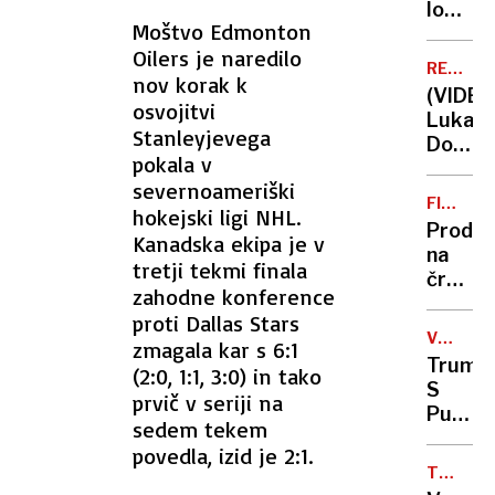
vredno
lokala
Moštvo Edmonton
prenov
naj
stožen
Oilers je naredilo
bi
REAL
zeleni
nov korak k
zahtev
MADRID
(VIDEO
500
osvojitvi
Luka
evrov
Stanleyjevega
Dončić
na
pokala v
prišel
teden
severnoameriški
na
in
FITOFA
hokejski ligi NHL.
tekmo
SREDST
odškod
Prodaj
Kanadska ekipa je v
in
na
požel
tretji tekmi finala
črno:
stoječi
zahodne konference
Neregi
aplavz
proti Dallas Stars
pestic
VOJNA
zmagala kar s 6:1
ponujal
V
Trump:
(2:0, 1:1, 3:0) in tako
tudi
UKRAJIN
S
prvič v seriji na
prek
Putin
spleta
sedem tekem
sem
povedla, izid je 2:1.
imel
TUJE
dobre
INVESTI