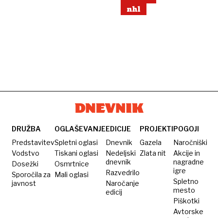
nhl
DRUŽBA
OGLAŠEVANJE
EDICIJE
PROJEKTI
POGOJI
Predstavitev
Spletni oglasi
Dnevnik
Gazela
Naročniški
Vodstvo
Tiskani oglasi
Nedeljski
Zlata nit
Akcije in
dnevnik
nagradne
Dosežki
Osmrtnice
igre
Razvedrilo
Sporočila za
Mali oglasi
Spletno
javnost
Naročanje
mesto
edicij
Piškotki
Avtorske