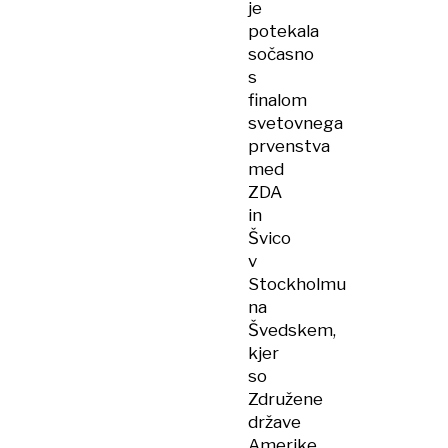
je
potekala
sočasno
s
finalom
svetovnega
prvenstva
med
ZDA
in
Švico
v
Stockholmu
na
Švedskem,
kjer
so
Združene
države
Amerike