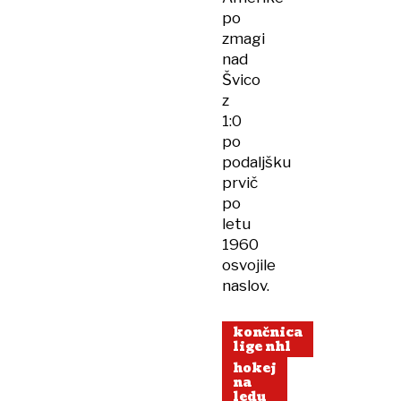
po
zmagi
nad
Švico
z
1:0
po
podaljšku
prvič
po
letu
1960
osvojile
naslov.
končnica
lige nhl
hokej
na
ledu