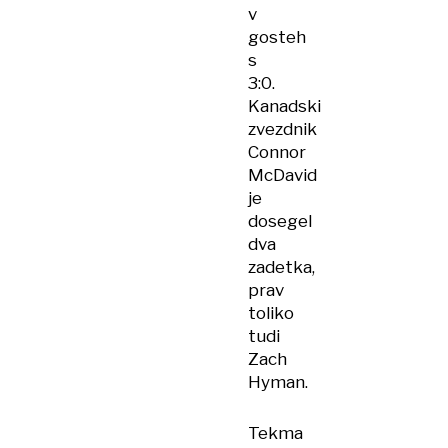
v
gosteh
s
3:0.
Kanadski
zvezdnik
Connor
McDavid
je
dosegel
dva
zadetka,
prav
toliko
tudi
Zach
Hyman.
Tekma