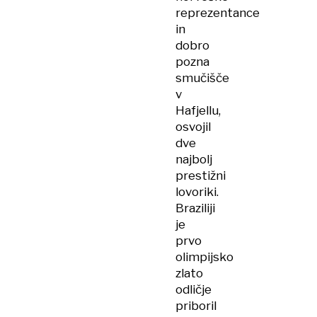
reprezentance
in
dobro
pozna
smučišče
v
Hafjellu,
osvojil
dve
najbolj
prestižni
lovoriki.
Braziliji
je
prvo
olimpijsko
zlato
odličje
priboril