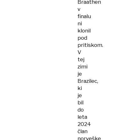
Braathen
v
finalu
ni
klonil
pod
pritiskom.
V
tej
zimi
je
Brazilec,
ki
je
bil
do
leta
2024
član
norveške