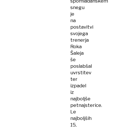
spomladanskem
snegu
je
na
postavitvi
svojega
trenerja
Roka
Šaleja
še
poslabšal
uvrstitev
ter
izpadel
iz
najboljše
petnajsterice.
Le
najboljših
15,