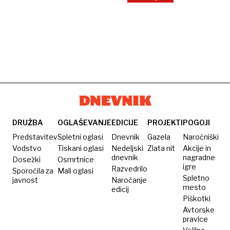
DRUŽBA
OGLAŠEVANJE
EDICIJE
PROJEKTI
POGOJI
Predstavitev
Spletni oglasi
Dnevnik
Gazela
Naročniški
Vodstvo
Tiskani oglasi
Nedeljski
Zlata nit
Akcije in
dnevnik
nagradne
Dosežki
Osmrtnice
igre
Razvedrilo
Sporočila za
Mali oglasi
Spletno
javnost
Naročanje
mesto
edicij
Piškotki
Avtorske
pravice