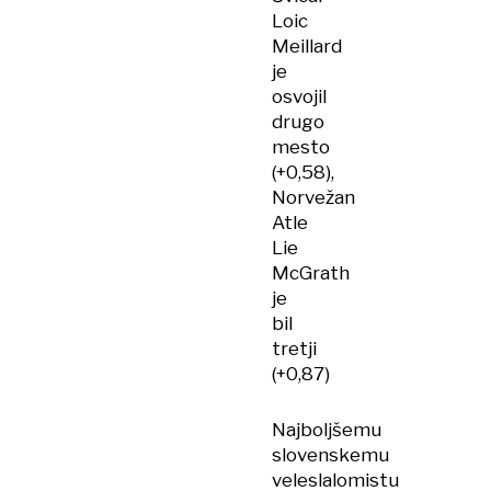
Loic
Meillard
je
osvojil
drugo
mesto
(+0,58),
Norvežan
Atle
Lie
McGrath
je
bil
tretji
(+0,87)
Najboljšemu
slovenskemu
veleslalomistu