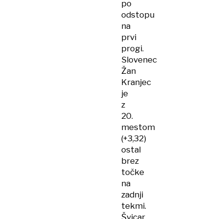
po
odstopu
na
prvi
progi.
Slovenec
Žan
Kranjec
je
z
20.
mestom
(+3,32)
ostal
brez
točke
na
zadnji
tekmi.
Švicar