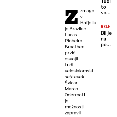
Tudi
nastaja
Z
to
plohe
zmago
so
in
v
posled
neviht
Hafjellu
ukrajin
RELIGIJ
je Brazilec
napado
Bil je
Lucas
Rusija
na
Pinheiro
pred
poti
Braathen
valom
do
prvič
bankro
vrha,
zaradi
osvojil
nato
neplač
tudi
je
kredit
veleslalomski
izginil
seštevek.
iz
Švicar
Hollyw
Marco
»Nise
Odermatt
želel
je
biti
možnosti
Tom
zapravil
Cruise