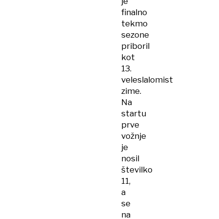
je
finalno
tekmo
sezone
priboril
kot
13.
veleslalomist
zime.
Na
startu
prve
vožnje
je
nosil
številko
11,
a
se
na