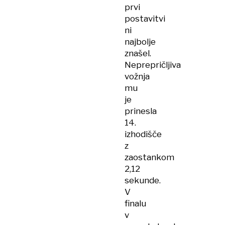
prvi
postavitvi
ni
najbolje
znašel.
Neprepričljiva
vožnja
mu
je
prinesla
14.
izhodišče
z
zaostankom
2,12
sekunde.
V
finalu
v