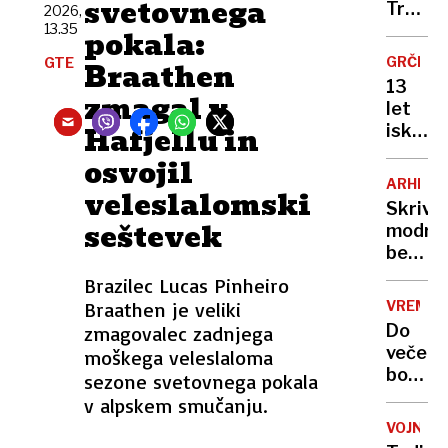
svetovnega
Kranjs
Trump
2026,
Gore
13.35
porušil
pokala:
delno
vzhod
GRČIJA
GTE
Braathen
omeje
krilo,
13
sodišč
zmagal v
let
pa
Hafjellu in
iskanja
ne
pod
osvojil
dovoli
gladin
gradnj
ARHITE
veleslalomski
odkrili
plesne
Skrivn
edinst
seštevek
dvoran
modro
nemški
belih
torped
grških
Brazilec Lucas Pinheiro
čoln
hiš:
iz 2.
Braathen je veliki
VREME
razlog
svetov
Do
zmagovalec zadnjega
vas
vojne
večera
moškega veleslaloma
bo
bodo
sezone svetovnega pokala
presen
od
v alpskem smučanju.
severa
VOJNA
začele