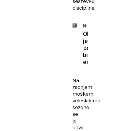
seštevku
discipline.
NOGOMET
Olimpija
je
povsem
brez
energije
Na
zadnjem
moškem
veleslalomu
sezone
se
je
odvil