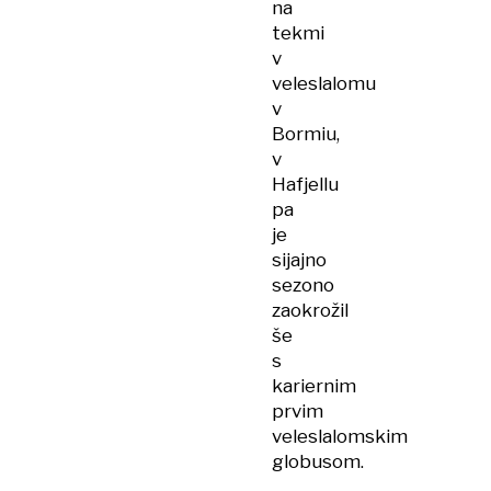
na
tekmi
v
veleslalomu
v
Bormiu,
v
Hafjellu
pa
je
sijajno
sezono
zaokrožil
še
s
kariernim
prvim
veleslalomskim
globusom.