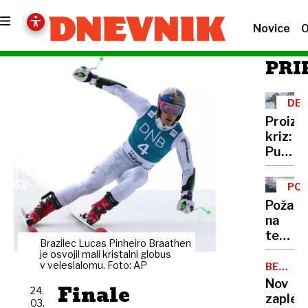
Novice
O
PRI
DEZ
Proizv
kriz:
Putin
je
našel
PO
novo
Požar
orožje
na
za
težko
destabi
Brazilec Lucas Pinheiro Braathen
dosto
je osvojil mali kristalni globus
evrops
terenu
v veleslalomu. Foto: AP
BELA
demokr
HIŠA
v
Nov
Finale
24.
okolici
zaplet:
03.