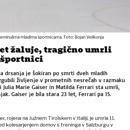
reminulima mladima športnicama. Foto: Bojan Velikonja
et žaluje, tragično umrli
športnici
 drsanja je šokiran po smrti dveh mladih
izgubili življenje v prometnih nesrečah v razmaku
i Julia Marie Gaiser in Matilda Ferrari sta umrli,
jak. Gaiser je bila stara 23 let, Ferrari pa 15.
er, rojena na Južnem Tirolskem v Italiji, je umrla 11.
 kolesarjenjem domov s treninga v Salzburgu v