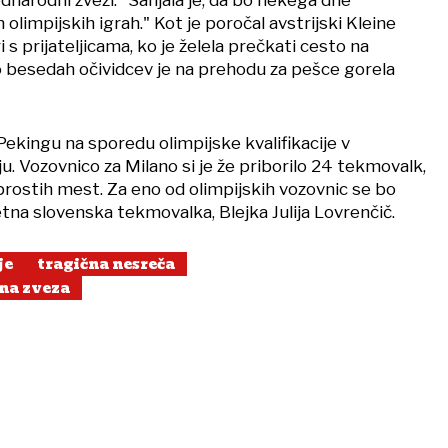
mednarodni zvezi. "Sanjala je, da bo nekega dne
olimpijskih igrah." Kot je poročal avstrijski Kleine
ri s prijateljicama, ko je želela prečkati cesto na
 besedah očividcev je na prehodu za pešce gorela
ekingu na sporedu olimpijske kvalifikacije v
 Vozovnico za Milano si je že priborilo 24 tekmovalk,
 prostih mest. Za eno od olimpijskih vozovnic se bo
tna slovenska tekmovalka, Blejka Julija Lovrenčič.
je
tragična nesreča
na zveza