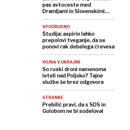
pas avtoceste med
Dramljami in Slovenskimi
Konjicami
SPODBUDNO
Študija: aspirin lahko
prepolovi tveganje, da se
ponovi rak debelega črevesa
VOJNA V UKRAJINI
So ruski droni namenoma
leteli nad Poljsko? Tajne
službe še brez odgovora
STRANKE
Prebilič pravi, da s SDS in
Golobom ne bi sodeloval