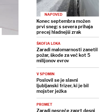
NAPOVED
Konec septembra možen
prvi sneg: s severa prihaja
precej hladnejši zrak
ŠKOFJA LOKA
Zaradi malomarnosti zanetil
požar, škode za več kot 5
milijonov evrov
V SPOMIN
Poslovil se je slavni
ljubljanski frizer, ki je bil
mojster ježka
PROMET
Zaradi nesreče zaprt desni