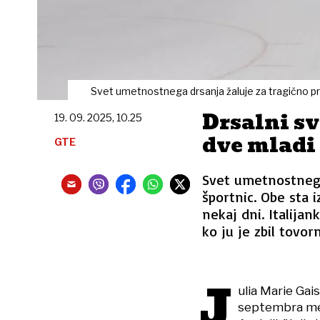
Svet umetnostnega drsanja žaluje za tragično p
Drsalni sv
19. 09. 2025, 10.25
dve mladi 
GTE
Svet umetnostnega
športnic. Obe sta 
nekaj dni. Italijank
ko ju je zbil tovorn
J
ulia Marie Gais
septembra med