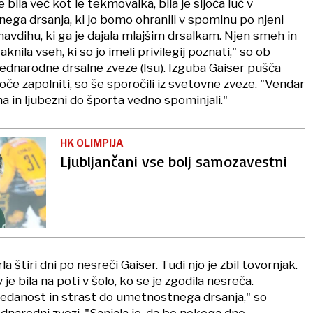
 je bila več kot le tekmovalka, bila je sijoča luč v
ga drsanja, ki jo bomo ohranili v spominu po njeni
n navdihu, ki ga je dajala mlajšim drsalkam. Njen smeh in
nila vseh, ki so jo imeli privilegij poznati," so ob
Mednarodne drsalne zveze (Isu). Izguba Gaiser pušča
goče zapolniti, so še sporočili iz svetovne zveze. "Vendar
 in ljubezni do športa vedno spominjali."
HK OLIMPIJA
Ljubljančani vse bolj samozavestni
la štiri dni po nesreči Gaiser. Tudi njo je zbil tovornjak.
e bila na poti v šolo, ko se je zgodila nesreča.
predanost in strast do umetnostnega drsanja," so