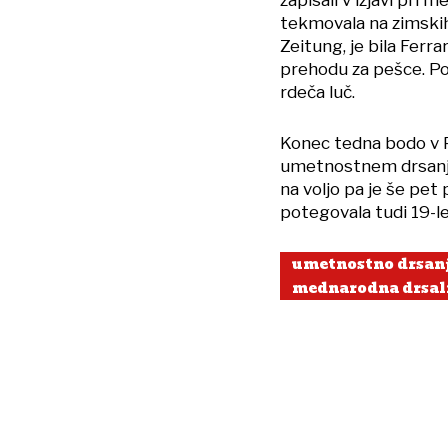
zapisali v izjavi pri 
tekmovala na zimskih 
Zeitung, je bila Ferra
prehodu za pešce. Po
rdeča luč.
Konec tedna bodo v P
umetnostnem drsanju.
na voljo pa je še pet
potegovala tudi 19-le
umetnostno drsan
mednarodna drsal