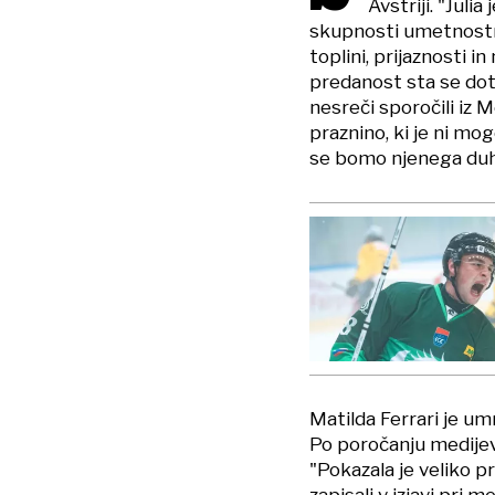
Avstriji. "Julia
skupnosti umetnostne
toplini, prijaznosti i
predanost sta se dotak
nesreči sporočili iz 
praznino, ki je ni mo
se bomo njenega duha
Matilda Ferrari je umr
Po poročanju medijev j
"Pokazala je veliko 