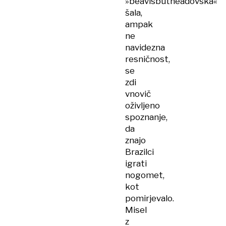
»beavisbutheadovska«
šala,
ampak
ne
navidezna
resničnost,
se
zdi
vnovič
oživljeno
spoznanje,
da
znajo
Brazilci
igrati
nogomet,
kot
pomirjevalo.
Misel
z