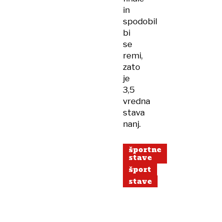
in
spodobil
bi
se
remi,
zato
je
3,5
vredna
stava
nanj.
športne
stave
šport
stave