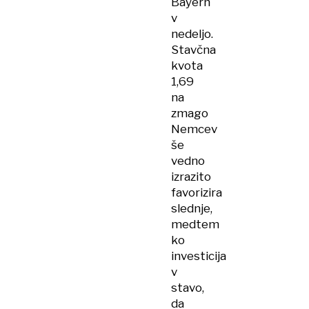
Bayern
v
nedeljo.
Stavčna
kvota
1,69
na
zmago
Nemcev
še
vedno
izrazito
favorizira
slednje,
medtem
ko
investicija
v
stavo,
da