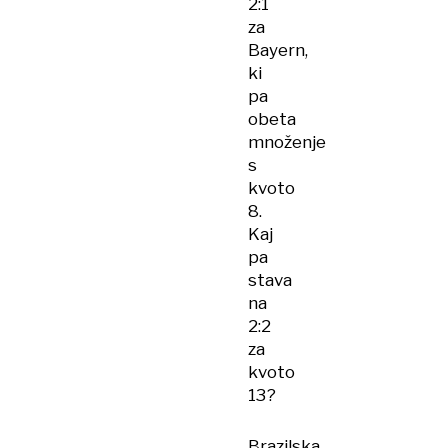
2:1
za
Bayern,
ki
pa
obeta
množenje
s
kvoto
8.
Kaj
pa
stava
na
2:2
za
kvoto
13?
Brazilska