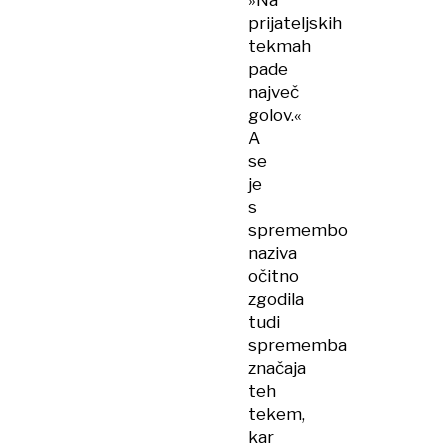
»Na
prijateljskih
tekmah
pade
največ
golov.«
A
se
je
s
spremembo
naziva
očitno
zgodila
tudi
sprememba
značaja
teh
tekem,
kar