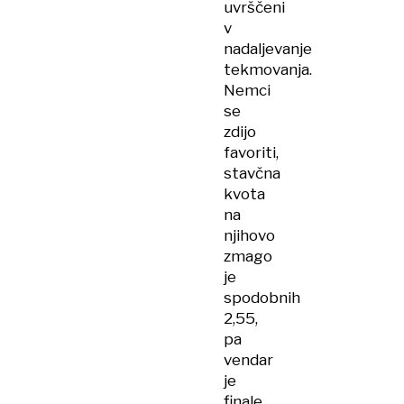
uvrščeni
v
nadaljevanje
tekmovanja.
Nemci
se
zdijo
favoriti,
stavčna
kvota
na
njihovo
zmago
je
spodobnih
2,55,
pa
vendar
je
finale