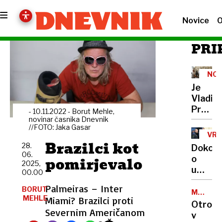
Novice
O
PRI
NOV
ST
Je
Vladim
Prebili
- 10.11.2022 - Borut Mehle,
novi
novinar časnika Dnevnik
//FOTO: Jaka Gasar
ali
VR
stari
Brazilci kot
SOD
28.
Dokon
obraz?
06.
pomirjevalo
o
2025,
umoru
00.00
s
Palmeiras –​ Inter
BORUT
poleno
MEDGEN
MEHLE
Miami? Brazilci proti
DRUŽEN
v
Otroci
Severnim Američanom
zaporu
v