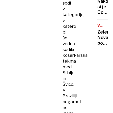
Kako
sodi
trpeči
si je
v
uveljavl
Coca-
kategorijo,
pravic
Cola
v
prisluž
VOJNA
katero
srd
V
Zelensk
bi
Albanc
UKRAJIN
Nova
še
pogaja
vedno
z
sodila
Rusijo
košarkarska
v
tekma
sredo
med
Srbijo
in
Švico.
V
Braziliji
nogomet
ne