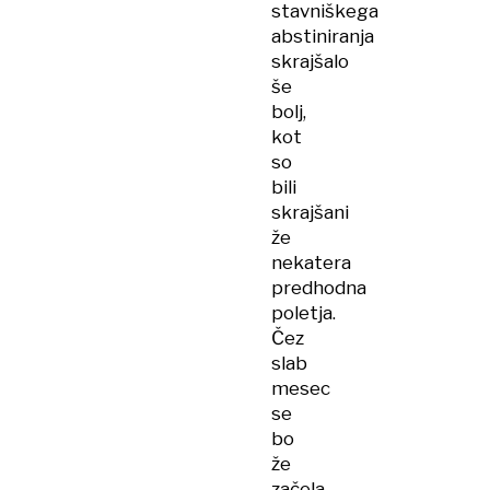
stavniškega
abstiniranja
skrajšalo
še
bolj,
kot
so
bili
skrajšani
že
nekatera
predhodna
poletja.
Čez
slab
mesec
se
bo
že
začela