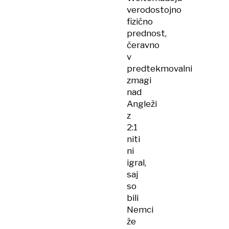
verodostojno
fizično
prednost,
čeravno
v
predtekmovalni
zmagi
nad
Angleži
z
2:1
niti
ni
igral,
saj
so
bili
Nemci
že