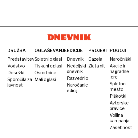
DRUŽBA
OGLAŠEVANJE
EDICIJE
PROJEKTI
POGOJI
Predstavitev
Spletni oglasi
Dnevnik
Gazela
Naročniški
Vodstvo
Tiskani oglasi
Nedeljski
Zlata nit
Akcije in
dnevnik
nagradne
Dosežki
Osmrtnice
igre
Razvedrilo
Sporočila za
Mali oglasi
Spletno
javnost
Naročanje
mesto
edicij
Piškotki
Avtorske
pravice
Volilna
kampanja
Zasebnost