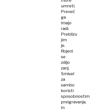
more
umreti.
Preveč
ga
imajo
radi.
Preblizu
jim
je.
Rojeni
se
zdijo
zanj.
Smisel
za
sambo
koristi
sposobnostim
preigravanja.
In