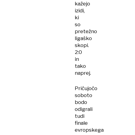
kažejo
izidi,
ki
so
pretežno
ligaško
skopi.
2:0
in
tako
naprej.
Pričujočo
soboto
bodo
odigrali
tudi
finale
evropskega