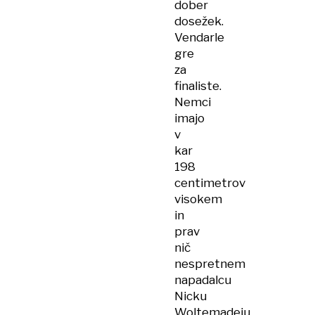
dober
dosežek.
Vendarle
gre
za
finaliste.
Nemci
imajo
v
kar
198
centimetrov
visokem
in
prav
nič
nespretnem
napadalcu
Nicku
Woltemadeju