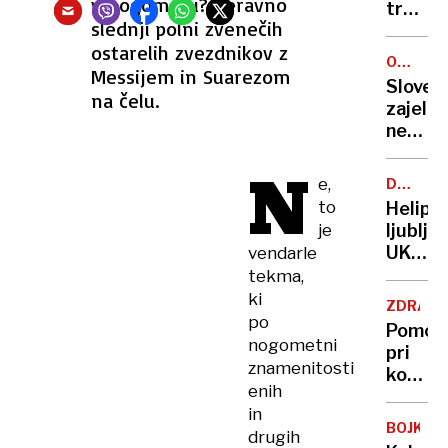
v nogometu? Čeravno
bo
trnov
slednji polni zvenečih
27
domu
let
ostarelih zvezdnikov z
starejš
ORANŽ
Messijem in Suarezom
OPOZOR
Sloveni
na čelu​.
zajele
nevihte
veter
N
odkriv
e,
DALJŠE
strehe
REŠEVA
to
Helipo
gasilci
je
ljublja
reševal
UKC
vendarle
ujete
znova
tekma,
kolesa
zaprt
ki
ZDRAVS
–
po
Pomoč
tokrat
nogometni
pri
zaradi
znamenitosti
končan
gradnj
enih
življenj
infekci
in
Kako
klinike
BOJKOT
drugih
bi