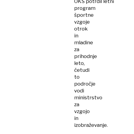
OKS potrdil letni
program
športne
vzgoje
otrok
in
mladine
za
prihodnje
leto,
četudi
to
področje
vodi
ministrstvo
za
vzgojo
in
izobraževanje.