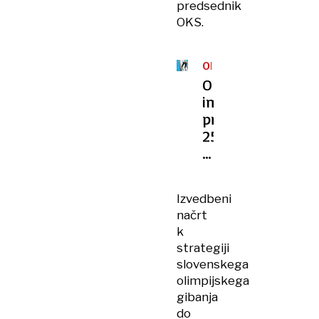
predsednik
OKS.
OLIMPIJSKE
IGRE
OKS
imenoval
prvih
25
članov
reprezentance
za
Izvedbeni
OI
načrt
februarja
k
v
strategiji
Italiji
slovenskega
olimpijskega
gibanja
do