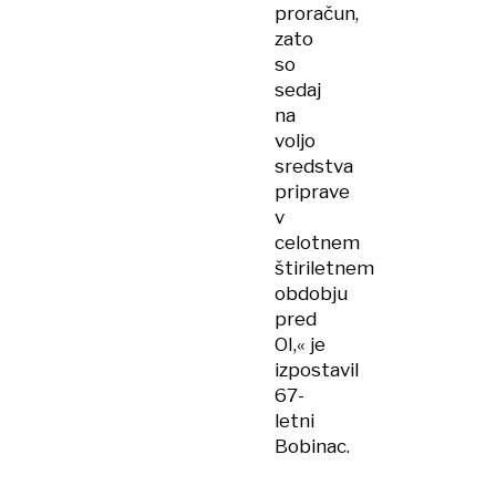
proračun,
zato
so
sedaj
na
voljo
sredstva
priprave
v
celotnem
štiriletnem
obdobju
pred
OI,« je
izpostavil
67-
letni
Bobinac.