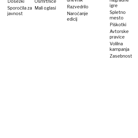
Dosežki
Osmrtnice
igre
Razvedrilo
Sporočila za
Mali oglasi
Spletno
javnost
Naročanje
mesto
edicij
Piškotki
Avtorske
pravice
Volilna
kampanja
Zasebnost