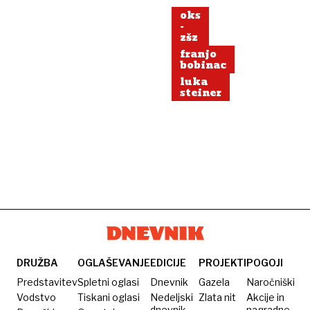
oks
-
zšz
franjo
bobinac
luka
steiner
DRUŽBA
OGLAŠEVANJE
EDICIJE
PROJEKTI
POGOJI
Predstavitev
Spletni oglasi
Dnevnik
Gazela
Naročniški
Vodstvo
Tiskani oglasi
Nedeljski
Zlata nit
Akcije in
dnevnik
nagradne