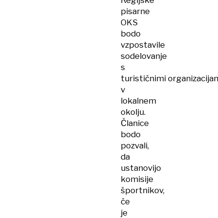
Regijske
pisarne
OKS
bodo
vzpostavile
sodelovanje
s
turističnimi organizacija
v
lokalnem
okolju.
Članice
bodo
pozvali,
da
ustanovijo
komisije
športnikov,
če
je