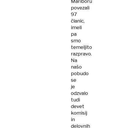
Mariboru
povezali
97
članic,
imeli
pa
smo
temeljito
razpravo.
Na
našo
pobudo
se
je
odzvalo
tudi
devet
komisij
in
delovnih