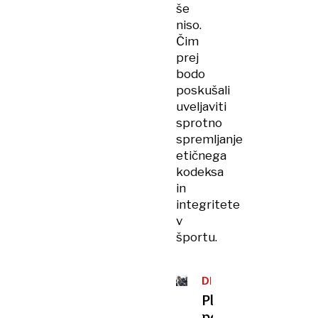
še
niso.
Čim
prej
bodo
poskušali
uveljaviti
sprotno
spremljanje
etičnega
kodeksa
in
integritete
v
športu.
DESKANJE
Plaz
pokopal