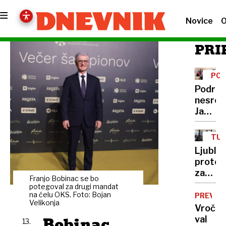
Novice
O
PRI
POL
Podrob
nesreč
Janša
med
prvimi
TUJ
pisal
DEL
Ljublj
predse
protes
policija
zapust
z njo
Franjo Bobinac se bo
lokal,
potegoval za drugi mandat
še ni
ker
na čelu OKS. Foto: Bojan
PREVID
govoril
Velikonja
je
Vročin
nataka
Bobinac
val
13.