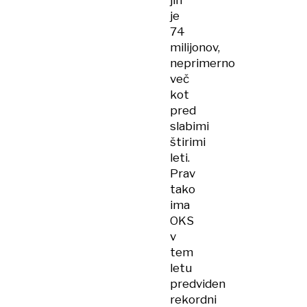
jih
je
74
milijonov,
neprimerno
več
kot
pred
slabimi
štirimi
leti.
Prav
tako
ima
OKS
v
tem
letu
predviden
rekordni