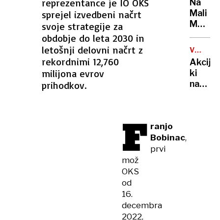
reprezentance je IO OKS
Na
vašo
Mali
sprejel izvedbeni načrt
žejo
Mojstr
svoje strategije za
pogasi
planin
obdobje do leta 2030 in
veliko
reševal
letošnji delovni načrt z
bolje
VROČIN
pred
VAL
rekordnimi 12,760
Akcija,
dežje
milijona evrov
ki
in
navduš
prihodkov.
točo
Ljublja
delita
hladno
F
ranjo
vodo,
Bobinac
,
a
razlog
prvi
je
mož
večji,
OKS
kot
od
se
16.
zdi
decembra
2022,