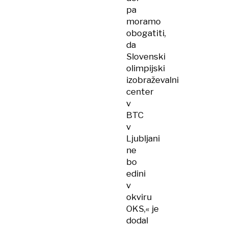
pa
moramo
obogatiti,
da
Slovenski
olimpijski
izobraževalni
center
v
BTC
v
Ljubljani
ne
bo
edini
v
okviru
OKS,« je
dodal