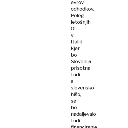
evrov
odhodkov.
Poleg
letošnjih
OI
v
Italiji,
kjer
bo
Slovenija
prisotna
tudi
s
slovensko
hišo,
se
bo
nadaljevalo
tudi
financiranje