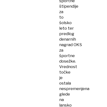
športne
štipendije
za
to
šolsko
leto ter
predlog
denarnih
nagrad OKS
za
športne
dosežke.
Vrednost
točke
je
ostala
nespremenjena
glede
na
lansko