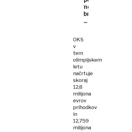
nekdanjega
bronastega
olimpijca
iz
Nagana
OKS
1998
v
tem
olimpijskem
letu
načrtuje
skoraj
12,8
milijona
evrov
prihodkov
in
12,759
milijona