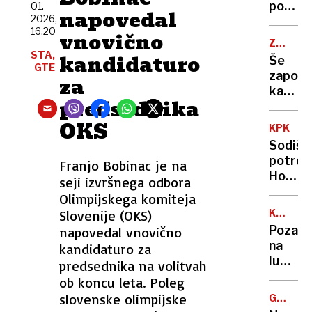
govoril
polni
01.
napovedal
srbsko
2026,
ljublja
16.20
»V
vnovično
urgenc
ZAČASN
Sloveni
samo
STA,
PERONI
kandidaturo
Še
tega
včeraj
GTE
zapora
za
ne
trije
kamniš
bom
pristan
predsednika
in
dovolil
helikop
dolenj
OKS
letos
KPK
proge,
že
Sodišč
nato
več
potrdil
Franjo Bobinac je na
vlaki
kot
Hojs
seji izvršnega odbora
spet
420
in
Olimpijskega komiteja
na
Počiva
železni
Slovenije (OKS)
KRALJI
kršila
HIDRACI
postaji
Pozabi
napovedal vnovično
zakon
na
kandidaturo za
o
lubenic
predsednika na volitvah
integri
ta
ob koncu leta. Poleg
živila
slovenske olimpijske
GORSKA
bodo
REŠEVA