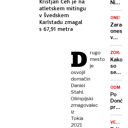
Kristjan Čeh je na
Nikoli
atletskem mitingu
nisem
v švedskem
pomisli
ONESNA
Karlstadu zmagal
da je
Zaradi
to v
s 67,91 metra
onesna
moji
v
Ljublja
delu
sploh
D
Logat
rugo
mogoč
ZDRAVS
voda
mesto
Kako
nepitn
je
so
se
osvojil
zasuka
domačin
cilji
Daniel
ODMEV
Golobo
Stahl.
Po
vlade
Olimpijski
Dončić
zmagovalec
prodaji
iz
Karma
Tokia
je
VELIKA
2021
psica,
BRITANI