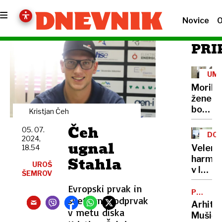
Novice
O
PRI
UM
Morile
žene
bo
Kristjan Čeh
sedel
Čeh
05. 07.
21
DOB
2024,
let
ugnal
PRO
Velenj
18.54
Stahla
harmon
UROŠ
v lov
ŠEMROV
na
Evropski prvak in
nov
POTNIŠK
svetovni podprvak
CENTER
Guinne
Arhite
v metu diska
rekord
Mušič: