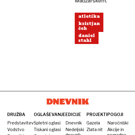
Madžarskem.
atletika
kristjan
čeh
daniel
stahl
DRUŽBA
OGLAŠEVANJE
EDICIJE
PROJEKTI
POGOJI
Predstavitev
Spletni oglasi
Dnevnik
Gazela
Naročniški
Vodstvo
Tiskani oglasi
Nedeljski
Zlata nit
Akcije in
dnevnik
nagradne