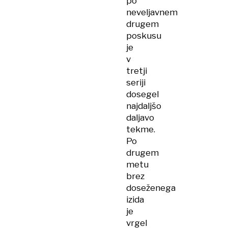
po
neveljavnem
drugem
poskusu
je
v
tretji
seriji
dosegel
najdaljšo
daljavo
tekme.
Po
drugem
metu
brez
doseženega
izida
je
vrgel