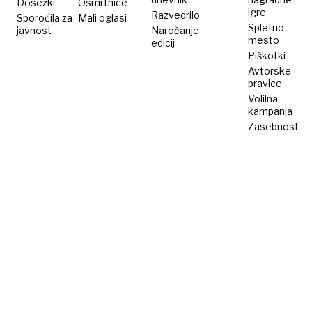
Dosežki
Osmrtnice
igre
Razvedrilo
Sporočila za
Mali oglasi
Spletno
javnost
Naročanje
mesto
edicij
Piškotki
Avtorske
pravice
Volilna
kampanja
Zasebnost