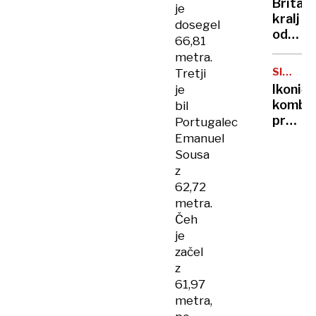
Britan
je
Nico
kralj
dosegel
pa
odpove
66,81
njen
obvezn
sin
metra.
zaradi
SIMBOL
Tretji
strans
HIPIJEV
Ikoničn
je
učinko
kombi
bil
zdravlj
praznu
Portugalec
raka
75.
Emanuel
rojstni
Sousa
dan
z
62,72
metra.
Čeh
je
začel
z
61,97
metra,