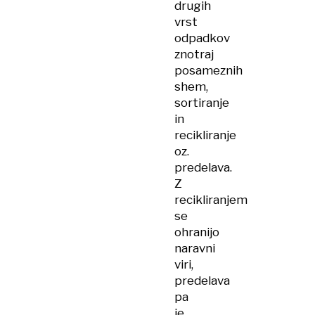
drugih
vrst
odpadkov
znotraj
posameznih
shem,
sortiranje
in
recikliranje
oz.
predelava.
Z
recikliranjem
se
ohranijo
naravni
viri,
predelava
pa
je