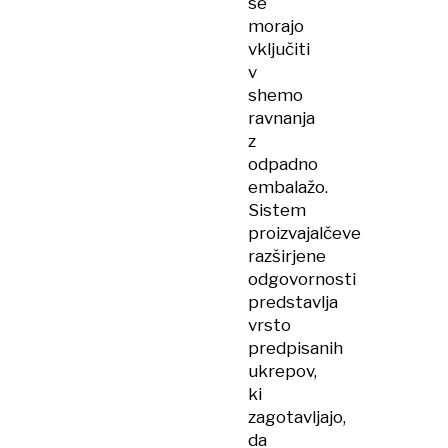
se
morajo
vključiti
v
shemo
ravnanja
z
odpadno
embalažo.
Sistem
proizvajalčeve
razširjene
odgovornosti
predstavlja
vrsto
predpisanih
ukrepov,
ki
zagotavljajo,
da