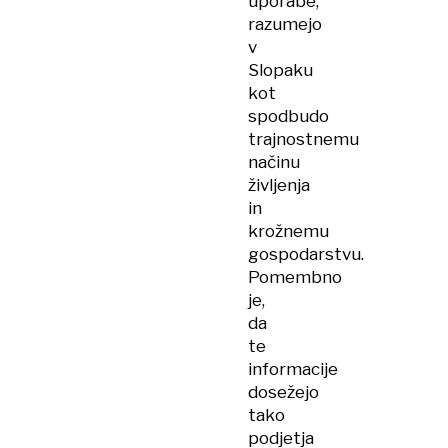
uporabe,
razumejo
v
Slopaku
kot
spodbudo
trajnostnemu
načinu
življenja
in
krožnemu
gospodarstvu.
Pomembno
je,
da
te
informacije
dosežejo
tako
podjetja