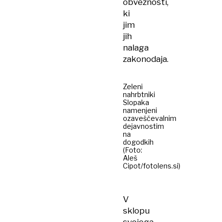
obveznosti,
ki
jim
jih
nalaga
zakonodaja.
Zeleni
nahrbtniki
Slopaka
namenjeni
ozaveščevalnim
dejavnostim
na
dogodkih
(Foto:
Aleš
Cipot/fotolens.si)
V
sklopu