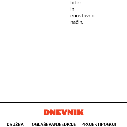
hiter
in
enostaven
način.
DRUŽBA
OGLAŠEVANJE
EDICIJE
PROJEKTI
POGOJI