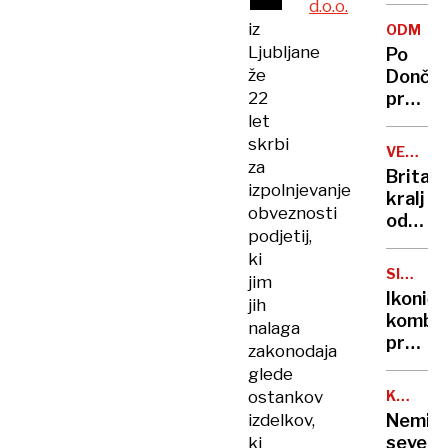
d.o.o.
cilji
iz
ODMEV
Golobo
Ljubljane
Po
vlade
že
Dončić
22
prodaji
Karma
let
je
skrbi
VELIKA
psica,
za
BRITANI
Britan
Nico
izpolnjevanje
kralj
pa
obveznosti
odpove
njen
podjetij,
obvezn
sin
ki
zaradi
SIMBOL
jim
strans
HIPIJEV
Ikoničn
jih
učinko
kombi
nalaga
zdravlj
praznu
zakonodaja
raka
75.
glede
rojstni
ostankov
KANADA
dan
GRENLA
izdelkov,
Nemir
severn
ki