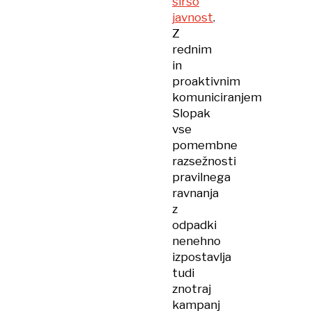
širšo
javnost
.
Z
rednim
in
proaktivnim
komuniciranjem
Slopak
vse
pomembne
razsežnosti
pravilnega
ravnanja
z
odpadki
nenehno
izpostavlja
tudi
znotraj
kampanj