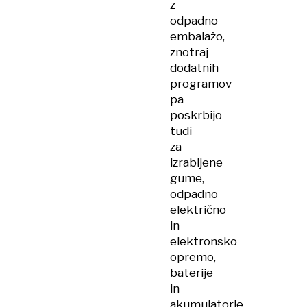
z
odpadno
embalažo,
znotraj
dodatnih
programov
pa
poskrbijo
tudi
za
izrabljene
gume,
odpadno
električno
in
elektronsko
opremo,
baterije
in
akumulatorje,