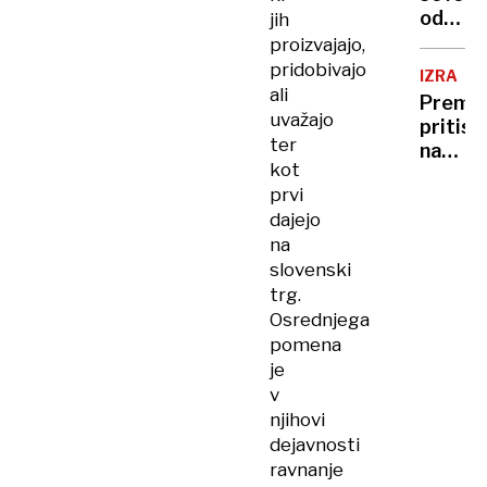
od
jih
ZDA
proizvajajo,
pridobivajo
IZRAEL
ali
Premie
uvažajo
pritisk
ter
na
kot
Gazo
prvi
in
dajejo
pravos
na
slovenski
trg.
Osrednjega
pomena
je
v
njihovi
dejavnosti
ravnanje