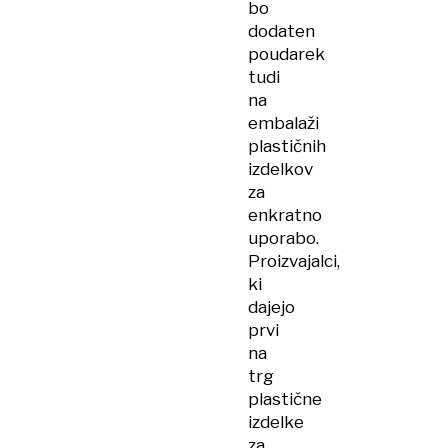
bo
dodaten
poudarek
tudi
na
embalaži
plastičnih
izdelkov
za
enkratno
uporabo.
Proizvajalci,
ki
dajejo
prvi
na
trg
plastične
izdelke
za