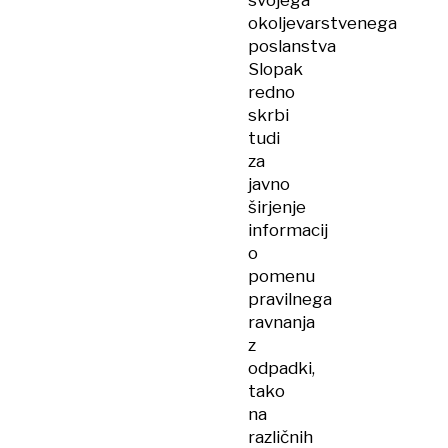
svojega
okoljevarstvenega
poslanstva
Slopak
redno
skrbi
tudi
za
javno
širjenje
informacij
o
pomenu
pravilnega
ravnanja
z
odpadki,
tako
na
različnih