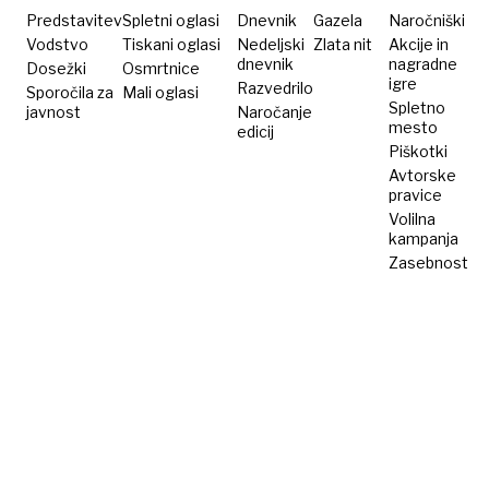
Predstavitev
Spletni oglasi
Dnevnik
Gazela
Naročniški
Vodstvo
Tiskani oglasi
Nedeljski
Zlata nit
Akcije in
dnevnik
nagradne
Dosežki
Osmrtnice
igre
Razvedrilo
Sporočila za
Mali oglasi
Spletno
javnost
Naročanje
mesto
edicij
Piškotki
Avtorske
pravice
Volilna
kampanja
Zasebnost