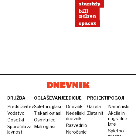
starship
bill
nelson
spacex
DRUŽBA
OGLAŠEVANJE
EDICIJE
PROJEKTI
POGOJI
Predstavitev
Spletni oglasi
Dnevnik
Gazela
Naročniški
Vodstvo
Tiskani oglasi
Nedeljski
Zlata nit
Akcije in
dnevnik
nagradne
Dosežki
Osmrtnice
igre
Razvedrilo
Sporočila za
Mali oglasi
Spletno
javnost
Naročanje