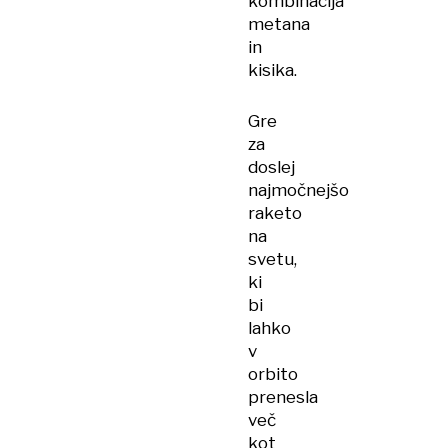
kombinacija
metana
in
kisika.
Gre
za
doslej
najmočnejšo
raketo
na
svetu,
ki
bi
lahko
v
orbito
prenesla
več
kot