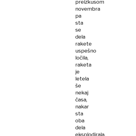
preizkusom
novembra
pa
sta
se
dela
rakete
uspešno
ločila,
raketa
je
letela
še
nekaj
časa,
nakar
sta
oba
dela
eksplodirala.