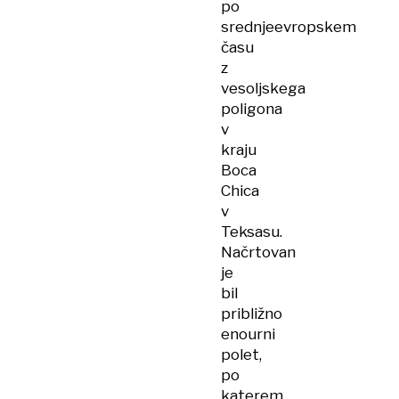
po
srednjeevropskem
času
z
vesoljskega
poligona
v
kraju
Boca
Chica
v
Teksasu.
Načrtovan
je
bil
približno
enourni
polet,
po
katerem