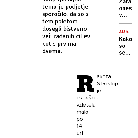
Zaradi
to v
temu je podjetje
onesna
moji
sporočilo, da so s
v
Ljublja
tem poletom
delu
sploh
dosegli bistveno
Logat
mogoč
ZDRAVS
več zadanih ciljev
voda
Kako
nepitn
kot s prvima
so
dvema.
se
zasuka
cilji
R
Golobo
aketa
vlade
Starship
je
uspešno
vzletela
malo
po
14.
uri