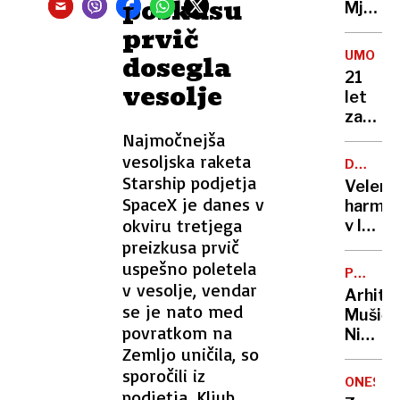
poskusu
Mjanm
zahtev
prvič
že
UMOR
dosegla
več
21
vesolje
kot
let
1000
zapora
žrtev
Bančni
Najmočnejša
inšpek
vesoljska raketa
DOBROD
s
Starship podjetja
PROJEK
Velenj
pasom
SpaceX je danes v
harmon
zadavil
okviru tretjega
v lov
ženo
preizkusa prvič
na
nov
uspešno poletela
POTNIŠK
Guinne
v vesolje, vendar
CENTER
Arhite
rekord
se je nato med
Mušič:
povratkom na
Nikoli
Zemljo uničila, so
nisem
sporočili iz
pomisli
ONESNA
da je
podjetja. Kljub