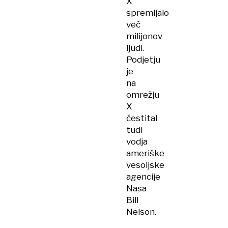
X
spremljalo
več
milijonov
ljudi.
Podjetju
je
na
omrežju
X
čestital
tudi
vodja
ameriške
vesoljske
agencije
Nasa
Bill
Nelson.