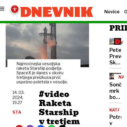
Novice
O
PRI
INT
Peter
Prevc:
Skakal
Najmočnejša vesoljska
policaji
raketa Starship podjetja
SpaceX je danes v okviru
niso
NA
tretjega preizkusa prvič
opravlj
uspešno poletela v vesolje,
Sonče
svojeg
#video
mrk
14. 03.
dela
bodo
2024,
Raketa
19.27
ovirali
Starship
oblaki
KATAST
STA
Potres
v tretjem
v