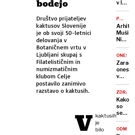
bodejo
zadavil
v lov
ženo
na
nov
Društvo prijateljev
POTNIŠK
Guinne
CENTER
kaktusov Slovenije
Arhite
rekord
je ob svoji 50-letnici
Mušič:
delovanja v
Nikoli
nisem
Botaničnem vrtu v
pomisli
Ljubljani skupaj s
ONESNA
da je
Filatelističnim in
Zaradi
to v
numizmatičnim
onesna
moji
klubom Celje
v
Ljublja
postavilo zanimivo
delu
sploh
Logat
razstavo o kaktusih.
mogoč
ZDRAVS
voda
Kako
nepitn
so
V
se
kaktusih
zasuka
je
cilji
ODMEV
bilo
Golobo