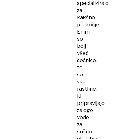
specializirajo
za
kakšno
področje.
Enim
so
bolj
všeč
sočnice,
to
so
vse
rastline,
ki
pripravljajo
zalogo
vode
za
sušno
obdobje