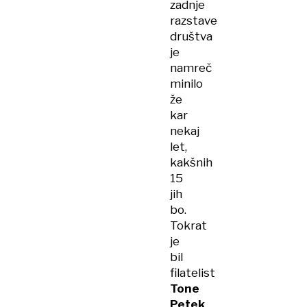
zadnje
razstave
društva
je
namreč
minilo
že
kar
nekaj
let,
kakšnih
15
jih
bo.
Tokrat
je
bil
filatelist
Tone
Petek