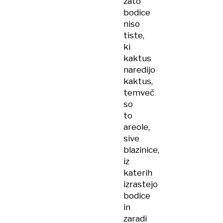
zato
bodice
niso
tiste,
ki
kaktus
naredijo
kaktus,
temveč
so
to
areole,
sive
blazinice,
iz
katerih
izrastejo
bodice
in
zaradi