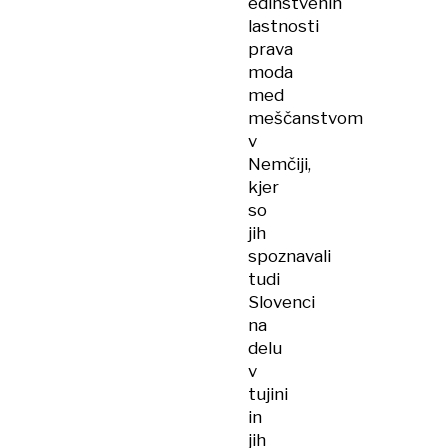
edinstvenih
lastnosti
prava
moda
med
meščanstvom
v
Nemčiji,
kjer
so
jih
spoznavali
tudi
Slovenci
na
delu
v
tujini
in
jih