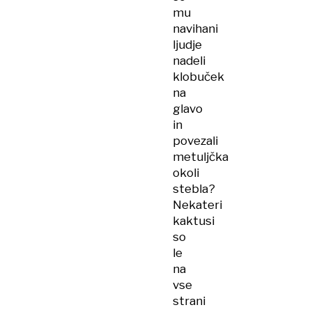
mu
navihani
ljudje
nadeli
klobuček
na
glavo
in
povezali
metuljčka
okoli
stebla?
Nekateri
kaktusi
so
le
na
vse
strani