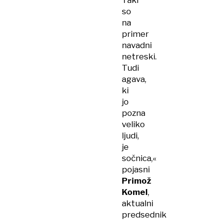
Taki
so
na
primer
navadni
netreski.
Tudi
agava,
ki
jo
pozna
veliko
ljudi,
je
sočnica,«
pojasni
Primož
Komel
,
aktualni
predsednik