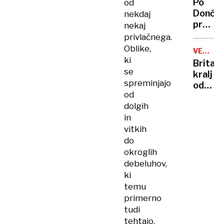
Po
od
vlade
Dončić
nekdaj
prodaji
nekaj
Karma
privlačnega.
je
Oblike,
VELIKA
psica,
ki
BRITANI
Britan
Nico
se
kralj
pa
spreminjajo
odpove
njen
od
obvezn
sin
dolgih
zaradi
in
strans
vitkih
učinko
zdravlj
do
raka
okroglih
debeluhov,
ki
temu
primerno
tudi
tehtajo.