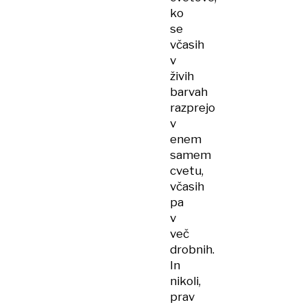
ko
se
včasih
v
živih
barvah
razprejo
v
enem
samem
cvetu,
včasih
pa
v
več
drobnih.
In
nikoli,
prav