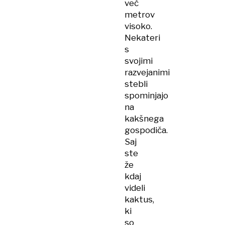
več
metrov
visoko.
Nekateri
s
svojimi
razvejanimi
stebli
spominjajo
na
kakšnega
gospodiča.
Saj
ste
že
kdaj
videli
kaktus,
ki
so