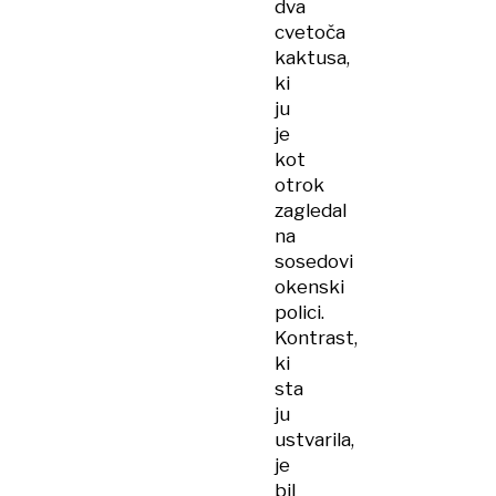
dva
cvetoča
kaktusa,
ki
ju
je
kot
otrok
zagledal
na
sosedovi
okenski
polici.
Kontrast,
ki
sta
ju
ustvarila,
je
bil