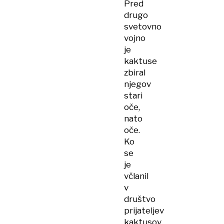
Pred
drugo
svetovno
vojno
je
kaktuse
zbiral
njegov
stari
oče,
nato
oče.
Ko
se
je
včlanil
v
društvo
prijateljev
kaktusov