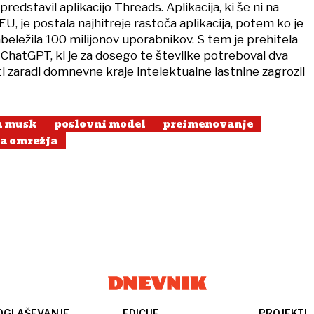
redstavil aplikacijo Threads. Aplikacija, ki še ni na
U, je postala najhitreje rastoča aplikacija, potem ko je
beležila 100 milijonov uporabnikov. S tem je prehitela
ChatGPT, ki je za dosego te številke potreboval dva
 zaradi domnevne kraje intelektualne lastnine zagrozil
n musk
poslovni model
preimenovanje
a omrežja
OGLAŠEVANJE
EDICIJE
PROJEKTI