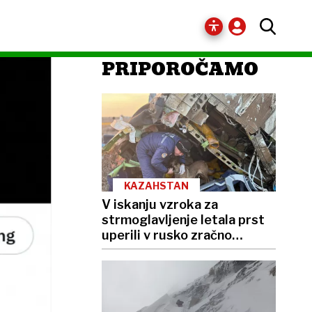
PRIPOROČAMO
KAZAHSTAN
V iskanju vzroka za
strmoglavljenje letala prst
uperili v rusko zračno
obrambo