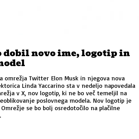
 dobil novo ime, logotip in
model
a omrežja Twitter Elon Musk in njegova nova
ektorica Linda Yaccarino sta v nedeljo napovedala
žja v X, nov logotip, ki ne bo več temeljil na
 preoblikovanje poslovnega modela. Nov logotip je
 Omrežje se bo bolj osredotočilo na plačilne
.