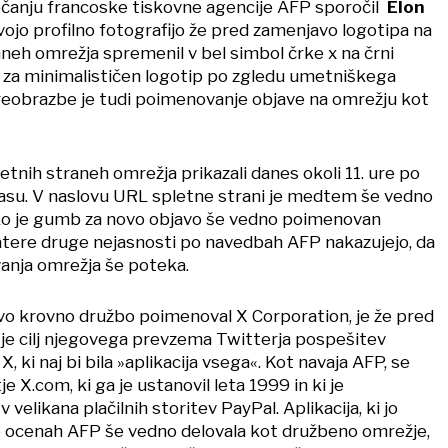
očanju francoske tiskovne agencije AFP sporočil
Elon
 svojo profilno fotografijo že pred zamenjavo logotipa na
aneh omrežja spremenil v bel simbol črke x na črni
li za minimalističen logotip po zgledu umetniškega
preobrazbe je tudi poimenovanje objave na omrežju kot
etnih straneh omrežja prikazali danes okoli 11. ure po
su. V naslovu URL spletne strani je medtem še vedno
ako je gumb za novo objavo še vedno poimenovan
ekatere druge nejasnosti po navedbah AFP nakazujejo, da
anja omrežja še poteka.
evo krovno družbo poimenoval X Corporation, je že pred
je cilj njegovega prevzema Twitterja pospešitev
 X, ki naj bi bila »aplikacija vsega«. Kot navaja AFP, se
e X.com, ki ga je ustanovil leta 1999 in ki je
velikana plačilnih storitev PayPal. Aplikacija, ki jo
o ocenah AFP še vedno delovala kot družbeno omrežje,