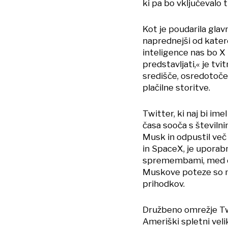
ki pa bo vključevalo t
Kot je poudarila glav
naprednejši od kater
inteligence nas bo X 
predstavljati,« je tvi
središče, osredotoče
plačilne storitve.
Twitter, ki naj bi im
časa sooča s številni
Musk in odpustil več 
in SpaceX, je uporabn
spremembami, med dr
Muskove poteze so m
prihodkov.
Družbeno omrežje Tw
Ameriški spletni vel