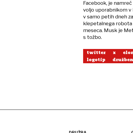
Facebook, je namreč p
voljo uporabnikom v E
v samo petih dneh za
klepetalnega robota 
meseca. Musk je Meti
s tožbo.
twitter
x
elo
logotip
družben
DRUŽBA