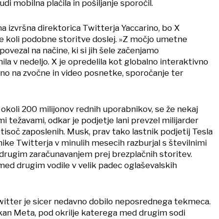
udi mobilna plačila in pošiljanje sporočil.
na izvršna direktorica Twitterja Yaccarino, bo X
e koli podobne storitve doslej. »Z močjo umetne
povezal na načine, ki si jih šele začenjamo
tnila v nedeljo. X je opredelila kot globalno interaktivno
no na zvočne in video posnetke, sporočanje ter
el okoli 200 milijonov rednih uporabnikov, se že nekaj
mi težavami, odkar je podjetje lani prevzel milijarder
tisoč zaposlenih. Musk, prav tako lastnik podjetij Tesla
ike Twitterja v minulih mesecih razburjal s številnimi
ugim zaračunavanjem prej brezplačnih storitev.
ed drugim vodile v velik padec oglaševalskih
itter je sicer nedavno dobilo neposrednega tekmeca.
ikan Meta, pod okrilje katerega med drugim sodi