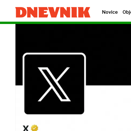
Novice
Obj