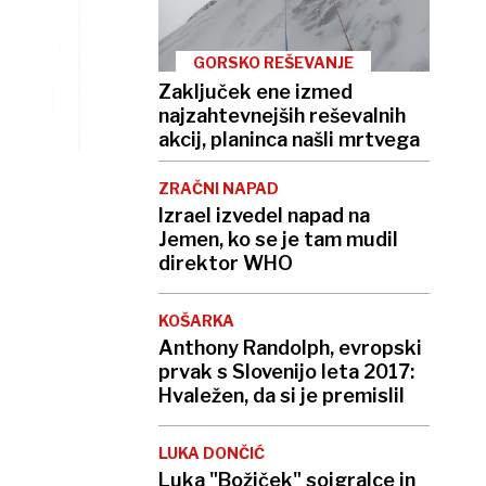
GORSKO REŠEVANJE
Zaključek ene izmed
najzahtevnejših reševalnih
akcij, planinca našli mrtvega
ZRAČNI NAPAD
Izrael izvedel napad na
Jemen, ko se je tam mudil
direktor WHO
KOŠARKA
Anthony Randolph, evropski
prvak s Slovenijo leta 2017:
Hvaležen, da si je premislil
LUKA DONČIĆ
Luka "Božiček" soigralce in