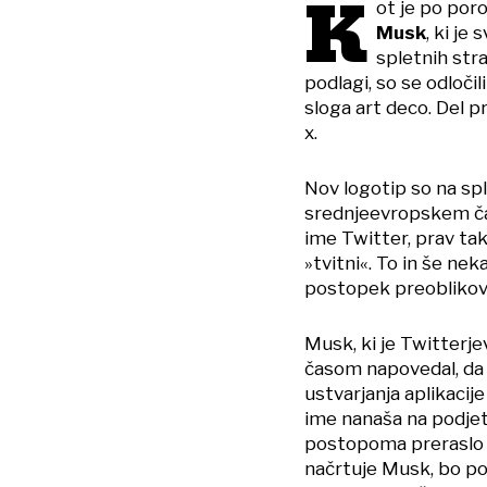
K
ot je po por
Musk
, ki je
spletnih str
podlagi, so se odloči
sloga art deco. Del 
x.
Nov logotip so na spl
srednjeevropskem ča
ime Twitter, prav t
»tvitni«. To in še n
postopek preoblikov
Musk, ki je Twitterj
časom napovedal, da 
ustvarjanja aplikacije
ime nanaša na podjetj
postopoma preraslo v 
načrtuje Musk, bo p