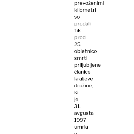
prevoženimi
kilometri
so
prodali
tik
pred
25.
obletnico
smrti
priljubljene
članice
kraljeve
družine,
ki
je
31.
avgusta
1997
umrla
v