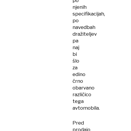
po
njenih
specifikacijah,
po
navedbah
dražiteljev
pa
naj
bi
šlo
za
edino
črno
obarvano
različico
tega
avtomobila.
Pred
prodajo