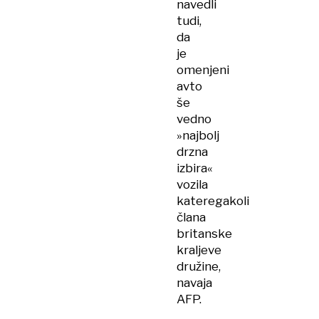
navedli
tudi,
da
je
omenjeni
avto
še
vedno
»najbolj
drzna
izbira«
vozila
kateregakoli
člana
britanske
kraljeve
družine,
navaja
AFP.