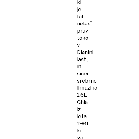
ki
je
bil
nekoč
prav
tako
v
Dianini
lasti,
in
sicer
srebrno
limuzino
1.6L
Ghia
iz
leta
1981,
ki
ga