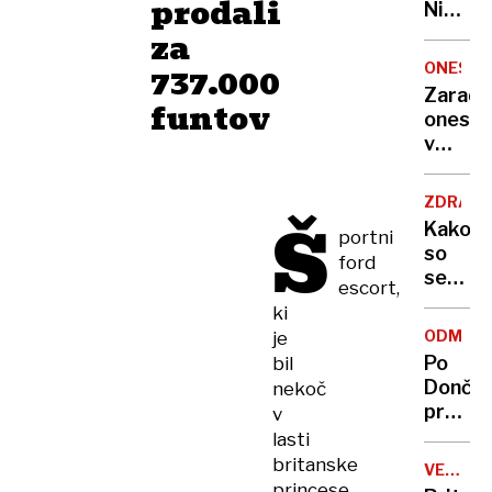
prodali
Nikoli
nisem
za
pomisli
ONESNA
737.000
da je
Zaradi
funtov
to v
onesna
moji
v
Ljublja
delu
sploh
Logat
mogoč
ZDRAVS
voda
Š
Kako
portni
nepitn
so
ford
se
escort,
zasuka
ki
cilji
ODMEV
je
Golobo
Po
bil
vlade
Dončić
nekoč
prodaji
v
Karma
lasti
je
britanske
VELIKA
psica,
princese
BRITANI