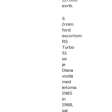
117.000
evrih.
S
črnim
ford
escortom
RS
Turbo
S1
se
je
Diana
vozila
med
letoma
1985
in
1988,
saj