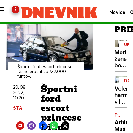
Novice
O
PRI
UM
Morile
žene
bo
Športni ford escort princese
sedel
Diane prodali za 737.000
funtov.
21
DOB
let
Športni
PRO
29. 08.
Velenj
2022,
ford
harmon
10.20
v lov
escort
na
STA
princese
nov
POTNIŠK
CENTER
Guinne
Arhite
Diane
rekord
Mušič: