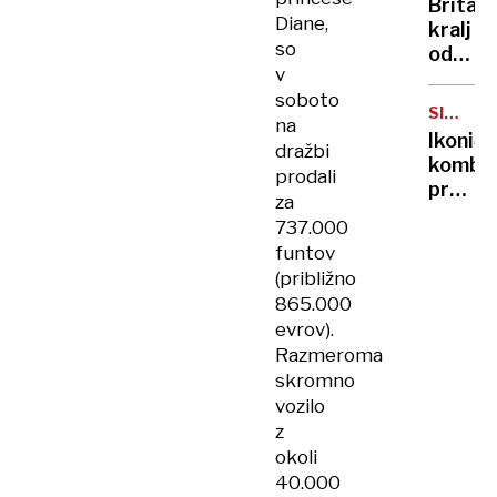
Britan
Nico
Diane,
kralj
pa
so
odpove
njen
v
obvezn
sin
soboto
zaradi
SIMBOL
na
strans
HIPIJEV
Ikoničn
dražbi
učinko
kombi
zdravlj
prodali
praznu
raka
za
75.
737.000
rojstni
funtov
dan
(približno
865.000
evrov).
Razmeroma
skromno
vozilo
z
okoli
40.000