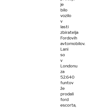
je
bilo
vozilo
v
lasti
zbiratelja
Fordovih
avtomobilov.
Lani
so
v
Londonu
za
52.640
funtov
že
prodali
ford
escorta,