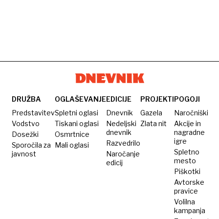
DRUŽBA
OGLAŠEVANJE
EDICIJE
PROJEKTI
POGOJI
Predstavitev
Spletni oglasi
Dnevnik
Gazela
Naročniški
Vodstvo
Tiskani oglasi
Nedeljski
Zlata nit
Akcije in
dnevnik
nagradne
Dosežki
Osmrtnice
igre
Razvedrilo
Sporočila za
Mali oglasi
Spletno
javnost
Naročanje
mesto
edicij
Piškotki
Avtorske
pravice
Volilna
kampanja