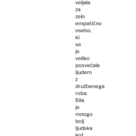
veljala
za
zelo
empatično
osebo,
ki
se
je
veliko
posvečala
ljudem
z
družbenega
roba.
Bila
je
mnogo
bolj
ljudska
kot