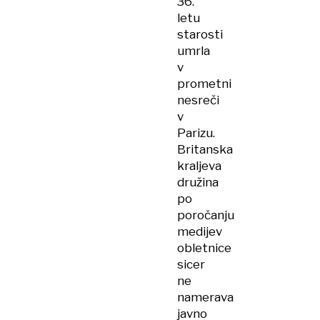
36.
letu
starosti
umrla
v
prometni
nesreči
v
Parizu.
Britanska
kraljeva
družina
po
poročanju
medijev
obletnice
sicer
ne
namerava
javno