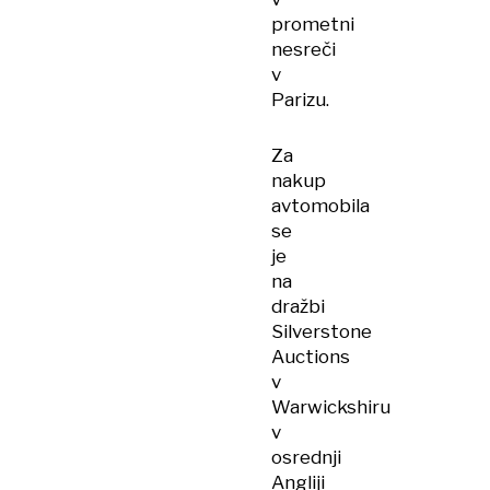
prometni
nesreči
v
Parizu.
Za
nakup
avtomobila
se
je
na
dražbi
Silverstone
Auctions
v
Warwickshiru
v
osrednji
Angliji