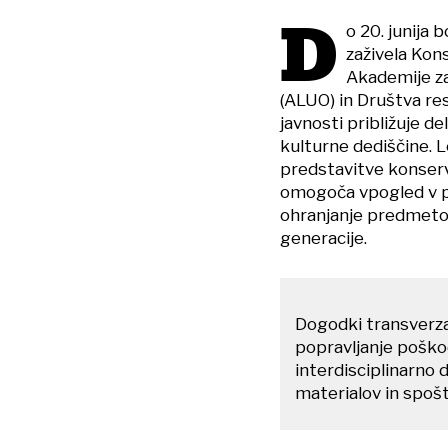
D
o 20. junija 
zaživela Kon
Akademije za
(ALUO) in Društva res
javnosti približuje 
kulturne dediščine. 
predstavitve konser
omogoča vpogled v po
ohranjanje predmetov
generacije.
Dogodki transverzal
popravljanje pošk
interdisciplinarno 
materialov in spoš