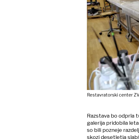
Restavratorski center Z
Razstava bo odprla tu
galerija pridobila le
so bili pozneje razde
skozi desetletja slab