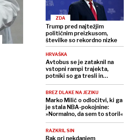
ZDA
Trump pred najtežjim
političnim preizkusom,
številke so rekordno nizke
HRVAŠKA
Avtobus se je zataknil na
vstopni rampi trajekta,
potniki so ga tresli in
potiskali
BREZ DLAKE NA JEZIKU
Marko Milić o odločitvi, ki ga
je stala NBA-pokojnine:
»Normalno, da sem to storil«
RAZKRIL SIN
Rak pri nekdanjem