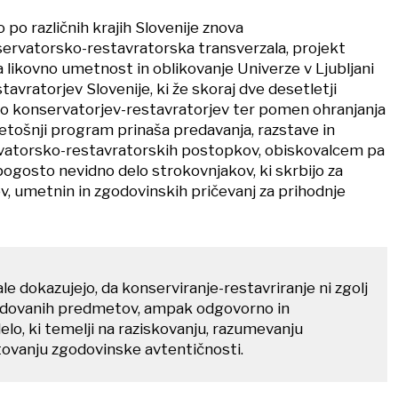
bo po različnih krajih Slovenije znova
servatorsko-restavratorska transverzala, projekt
 likovno umetnost in oblikovanje Univerze v Ljubljani
tavratorjev Slovenije, ki že skoraj dve desetletji
delo konservatorjev-restavratorjev ter pomen ohranjanja
Letošnji program prinaša predavanja, razstave in
vatorsko-restavratorskih postopkov, obiskovalcem pa
gosto nevidno delo strokovnjakov, ki skrbijo za
, umetnin in zgodovinskih pričevanj za prihodnje
e dokazujejo, da konserviranje-restavriranje ni zgolj
odovanih predmetov, ampak odgovorno in
delo, ki temelji na raziskovanju, razumevanju
tovanju zgodovinske avtentičnosti.