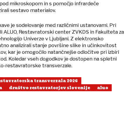
li pod mikroskopom in s pomočjo infrardeče
irali sestavo materialov.
ve je sodelovanje med različnimi ustanovami. Pri
li ALUO, Restavratorski center ZVKDS in Fakulteta za
hnologijo Univerze v Ljubljani. Z elektronsko
no analizirali stanje površine slike in učinkovitost
, kar je omogočilo natančnejše odločitve pri izbiri
od. Koledar vseh dogodkov je dostopen na spletni
o-restavratorske transverzale.
stavratorska transverzala 2026
a
društvo restavratorjev slovenije
aluo