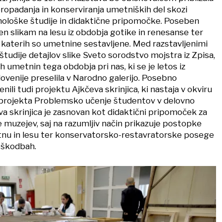
propadanja in konserviranja umetniških del skozi
nološke študije in didaktične pripomočke. Poseben
 slikam na lesu iz obdobja gotike in renesanse ter
iz katerih so umetnine sestavljene. Med razstavljenimi
tudije detajlov slike Sveto sorodstvo mojstra iz Zpisa,
umetnin tega obdobja pri nas, ki se je letos iz
venije preselila v Narodno galerijo. Posebno
li tudi projektu Ajkčeva skrinjica, ki nastaja v okviru
 projekta Problemsko učenje študentov v delovno
va skrinjica je zasnovan kot didaktični pripomoček za
 muzejev, saj na razumljiv način prikazuje postopke
latnu in lesu ter konservatorsko-restavratorske posege
oškodbah.