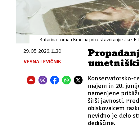
Katarina Toman Kracina pri restavriranju slike. F
Propadanj
29. 05. 2026, 11.30
umetniški
VESNA LEVIČNIK
Konservatorsko-re
majem in 20. junij
namenjene približ
širši javnosti. Pr
obiskovalcem razkr
nevidno je delo st
dediščine.