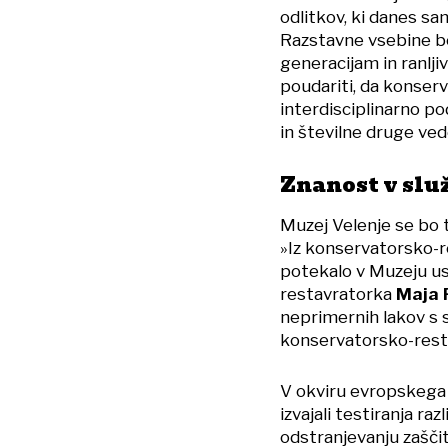
odlitkov, ki danes s
Razstavne vsebine bod
generacijam in ranlji
poudariti, da konserv
interdisciplinarno po
in številne druge ved
Znanost v slu
Muzej Velenje se bo tr
»Iz konservatorsko-re
potekalo v Muzeju u
restavratorka
Maja 
neprimernih lakov s 
konservatorsko-rest
V okviru evropskega 
izvajali testiranja ra
odstranjevanju zašči