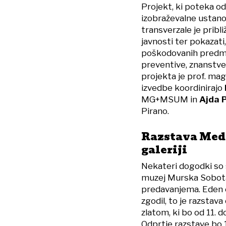
Projekt, ki poteka od
izobraževalne ustano
transverzale je pribl
javnosti ter pokazati,
poškodovanih predme
preventive, znanstven
projekta je prof. mag
izvedbe koordinirajo
MG+MSUM in
Ajda 
Pirano.
Razstava Med 
galeriji
Nekateri dogodki so 
muzej Murska Sobota
predavanjema. Eden o
zgodil, to je razsta
zlatom, ki bo od 11. do
Odprtje razstave bo 1