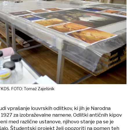
VKDS. FOTO: Tomaž Zajelšnik
di vprašanje louvrskih odlitkov, ki jih je Narodna
ta 1927 za izobraževalne namene. Odlitki antičnih kipov
ljeni med različne ustanove, njihovo stanje pa se je
šalo. Študentski projekt želi opozoriti na pomen teh