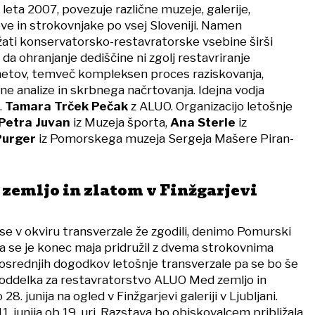
 leta 2007, povezuje različne muzeje, galerije,
ve in strokovnjake po vsej Sloveniji. Namen
ižati konservatorsko-restavratorske vsebine širši
 da ohranjanje dediščine ni zgolj restavriranje
tov, temveč kompleksen proces raziskovanja,
e analize in skrbnega načrtovanja. Idejna vodja
.
Tamara Trček Pečak
z ALUO. Organizacijo letošnje
Petra Juvan
iz Muzeja športa,
Ana Sterle
iz
Purger
iz Pomorskega muzeja Sergeja Mašere Piran-
zemljo in zlatom v Finžgarjevi
se v okviru transverzale že zgodili, denimo Pomurski
 se je konec maja pridružil z dvema strokovnima
srednjih dogodkov letošnje transverzale pa se bo še
va oddelka za restavratorstvo ALUO Med zemljo in
 28. junija na ogled v Finžgarjevi galeriji v Ljubljani.
1. junija ob 19. uri. Razstava bo obiskovalcem približala