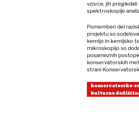
vzorce, jih pregleda
spektroskopije analiz
Pomemben del raziska
projektu so sodelova
kemijo in kemijsko te
mikroskopijo so dodat
posameznih postopkov
konservatorskih met
strani Konservatorsk
konservatorsko-re
kulturna dediščin