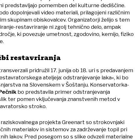
ami predstavljajo pomemben del kulturne dediščine.
o dopolnjevali video materiali, prilagojeni različnim
vim skupinam obiskovalcev. Organizatorji želijo s tem
iranje-restavriranje ni zgolj tehnično delo, ampak
dročje, ki povezuje umetnost, zgodovino, kemijo, fiziko
e.
žbi restavriranja
ansverzali pridružil 17. junija ob 18. uri s predavanjem
stavratorskega ateljeja: odstranjevanje laka«, ki bo
snjarstva na Slovenskem v Šoštanju. Konservatorka-
Pečnik
bo predstavila primer odstranjevanja
slik ter pomen vključevanja znanstvenih metod v
avratorsko stroko.
raziskovalnega projekta Greenart so strokovnjaki
zličnih materialov in sistemov za zadrževanje topil pri
tnih lakov. Pred posegom so s slike odvzeli materialne