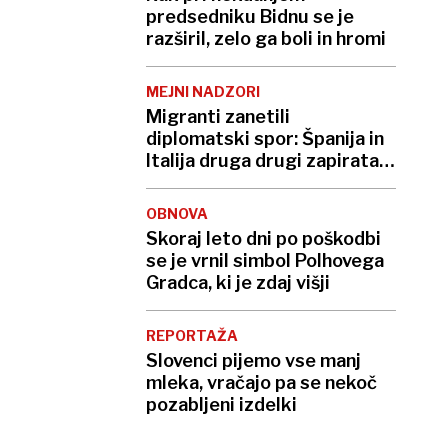
predsedniku Bidnu se je
razširil, zelo ga boli in hromi
MEJNI NADZORI
Migranti zanetili
diplomatski spor: Španija in
Italija druga drugi zapirata
meje
OBNOVA
Skoraj leto dni po poškodbi
se je vrnil simbol Polhovega
Gradca, ki je zdaj višji
REPORTAŽA
Slovenci pijemo vse manj
mleka, vračajo pa se nekoč
pozabljeni izdelki