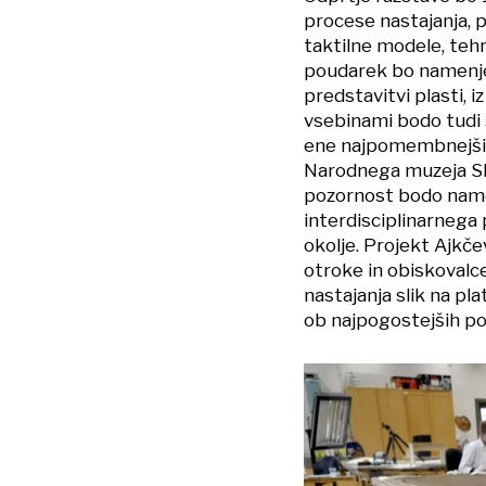
procese nastajanja, 
taktilne modele, teh
poudarek bo namenjen
predstavitvi plasti, 
vsebinami bodo tudi š
ene najpomembnejših 
Narodnega muzeja Slo
pozornost bodo nameni
interdisciplinarnega
okolje. Projekt Ajkče
otroke in obiskovalce
nastajanja slik na p
ob najpogostejših p