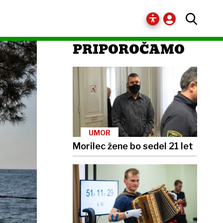
PRIPOROČAMO
UMOR
Morilec žene bo sedel 21 let