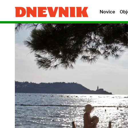
Novice
Obj