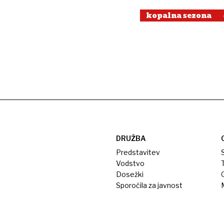
kopalna sezona
DRUŽBA
Predstavitev
S
Vodstvo
T
Dosežki
Sporočila za javnost
M