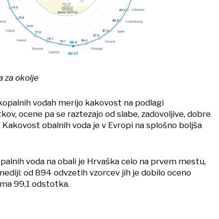
a za okolje
 kopalnih vodah merijo kakovost na podlagi
ov, ocene pa se raztezajo od slabe, zadovoljive, dobre
. Kakovost obalnih voda je v Evropi na splošno boljša
opalnih voda na obali je Hrvaška celo na prvem mestu,
ediji: od 894 odvzetih vzorcev jih je dobilo oceno
oma 99,1 odstotka.