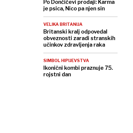
Po Dončićevi prodaji: Karma
je psica, Nico pa njen sin
VELIKA BRITANIJA
Britanski kralj odpovedal
obveznosti zaradi stranskih
učinkov zdravljenja raka
SIMBOL HIPIJEVSTVA
Ikonični kombi praznuje 75.
rojstni dan