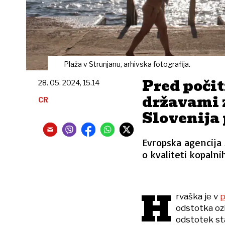
Plaža v Strunjanu, arhivska fotografija.
Pred poči
28. 05. 2024, 15.14
državami z
CR
Slovenija
Evropska agencija 
o kvaliteti kopalni
H
rvaška je v
p
odstotka ozi
odstotek st