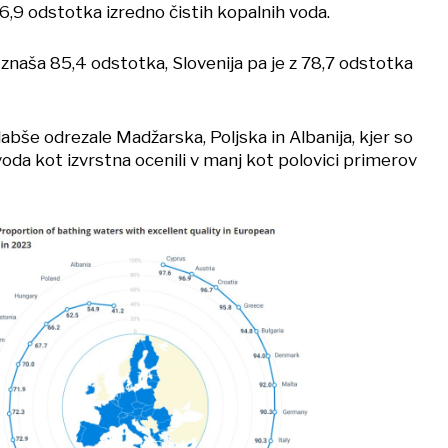
96,9 odstotka izredno čistih kopalnih voda.
znaša 85,4 odstotka, Slovenija pa je z 78,7 odstotka
slabše odrezale Madžarska, Poljska in Albanija, kjer so
oda kot izvrstna ocenili v manj kot polovici primerov