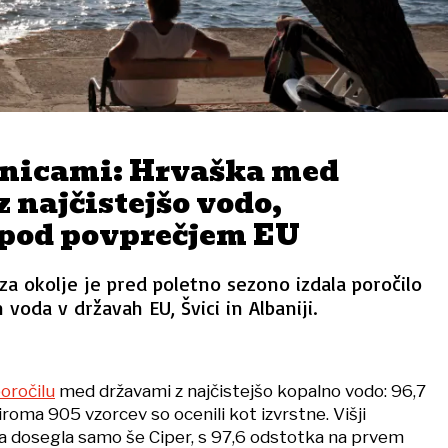
tnicami: Hrvaška med
 najčistejšo vodo,
 pod povprečjem EU
za okolje je pred poletno sezono izdala poročilo
h voda v državah EU, Švici in Albaniji.
oročilu
med državami z najčistejšo kopalno vodo: 96,7
roma 905 vzorcev so ocenili kot izvrstne. Višji
a dosegla samo še Ciper, s 97,6 odstotka na prvem