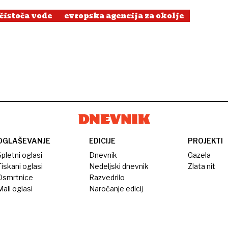
čistoča vode
evropska agencija za okolje
OGLAŠEVANJE
EDICIJE
PROJEKTI
pletni oglasi
Dnevnik
Gazela
iskani oglasi
Nedeljski dnevnik
Zlata nit
Osmrtnice
Razvedrilo
ali oglasi
Naročanje edicij