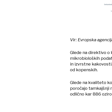
Vir: Evropska agencij
Glede na direktivo o
mikrobioloških podatk
in izvrstne kakovosti
od kopenskih.
Glede na kvaliteto k
poročajo tamkajšnji m
odlično kar 886 ozir