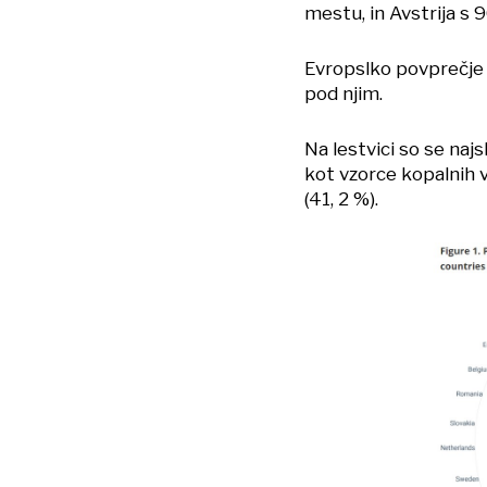
mestu, in Avstrija s 
Evropslko povprečje 
pod njim.
Na lestvici so se naj
kot vzorce kopalnih v
(41, 2 %).