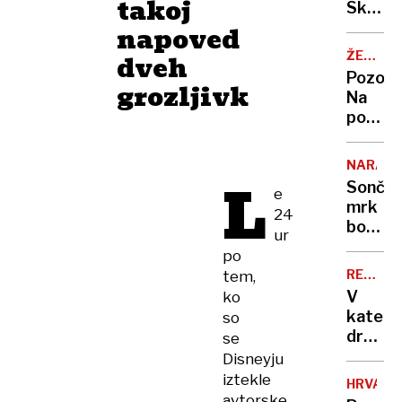
takoj
Skakal
policaji
napoved
niso
ŽELJA
dveh
opravlj
OBČAN
Pozor:
grozljivk
svojeg
Na
dela
poti
z
morja
NARAVA
nas
L
Sonče
e
bo
mrk
24
lovil
bodo
ur
nov
ovirali
radar
po
oblaki
REKORD
tem,
PET
V
ko
kateri
so
država
se
živijo
Disneyju
ljudje
iztekle
HRVAŠK
z
avtorske