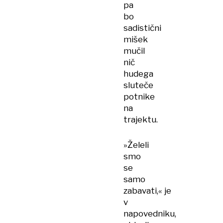
pa
bo
sadistični
mišek
mučil
nič
hudega
sluteče
potnike
na
trajektu.
»Želeli
smo
se
samo
zabavati,« je
v
napovedniku,