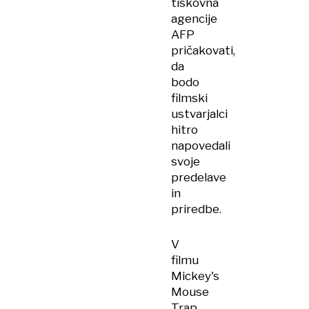
tiskovna
agencije
AFP
pričakovati,
da
bodo
filmski
ustvarjalci
hitro
napovedali
svoje
predelave
in
priredbe.
V
filmu
Mickey's
Mouse
Trap