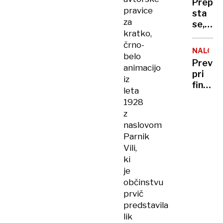
Prepir
najvišj
pravice
sta
IQ in
za
se,
kje
kratko,
kdo
smo
črno-
je bil
Sloven
NALOŽB
belo
dlje
Previd
animacijo
v
pri
zaporu
iz
finančn
nato
leta
naložb
mu
1928
vas
je z
z
lahko
lopato
naslovom
umetn
zlomil
Parnik
inteli
lobanj
Vili,
zavede
ki
je
občinstvu
prvič
predstavila
lik