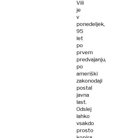
Vili
je
v
ponedeljek,
95
let
po
prvem
predvajanju,
po
ameriški
zakonodaji
postal
javna
last.
Odslej
lahko
vsakdo
prosto
kopira,