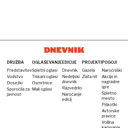
DRUŽBA
OGLAŠEVANJE
EDICIJE
PROJEKTI
POGOJI
Predstavitev
Spletni oglasi
Dnevnik
Gazela
Naročniški
Vodstvo
Tiskani oglasi
Nedeljski
Zlata nit
Akcije in
dnevnik
nagradne
Dosežki
Osmrtnice
igre
Razvedrilo
Sporočila za
Mali oglasi
Spletno
javnost
Naročanje
mesto
edicij
Piškotki
Avtorske
pravice
Volilna
kampanja