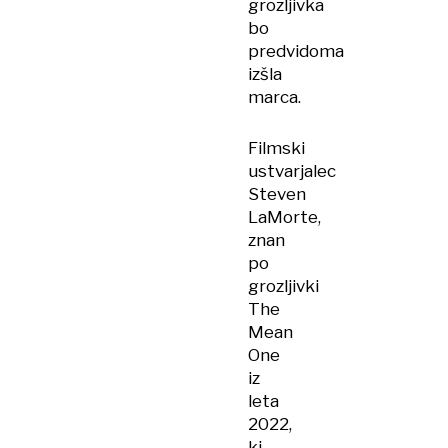
grozljivka
bo
predvidoma
izšla
marca.
Filmski
ustvarjalec
Steven
LaMorte,
znan
po
grozljivki
The
Mean
One
iz
leta
2022,
ki