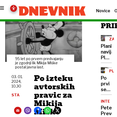
Novice
O
PRI
ZAK
PLA
Planišk
navijači
Planica
95 let po prvem predvajanju
je
je zgodnji lik Mikija Miške
postal javna last.
tudi
PLA
v
Po izteku
03. 01.
Po
dežju
2024,
avtorskih
prvi
poseb
10.30
seriji
praznik
pravic za
Sloveni
STA
Mikija
tretja
INTERVJ
Peter
Miško
Prevc: