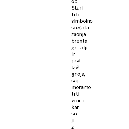
ob
Stari
trti
simbolno
srečata
zadnja
brenta
grozdja
in
prvi
koš
gnoja,
saj
moramo
trti
vrniti,
kar
so
ji
z