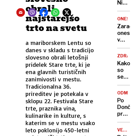
Nikoli
obrali
nisem
najstarejšo
pomisli
ONESNA
da je
trto na svetu
Zaradi
to v
onesna
moji
v
a mariborskem Lentu so
Ljublja
delu
danes v skladu s tradicijo
sploh
Logat
mogoč
ZDRAVS
slovesno obrali letošnji
voda
Kako
pridelek Stare trte, ki je
nepitn
so
ena glavnih turističnih
se
zanimivosti v mestu.
zasuka
Tradicionalna 36.
cilji
prireditev je potekala v
ODMEV
Golobo
sklopu 22. Festivala Stare
Po
vlade
Dončić
trte, praznika vina,
prodaji
kulinarike in kulture, s
Karma
katerim se v mestu vsako
je
leto poklonijo 450-letni
VELIKA
psica,
BRITANI