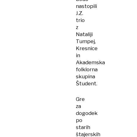
nastopili
J.Z.
trio
z
Nataliji
Tumpej,
Kresnice
in
Akademska
folklorna
skupina
Študent.
Gre
za
dogodek
po
starih
štajerskih