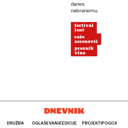
danes
nabranemu.
festival
lent
sašo
arsenovič
praznik
vina
DRUŽBA
OGLAŠEVANJE
EDICIJE
PROJEKTI
POGOJI