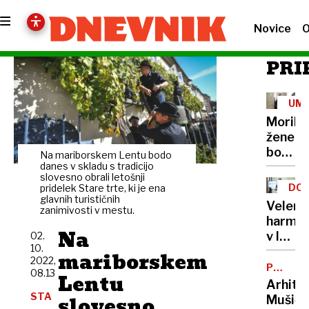
Novice
O
PRI
UM
Morile
žene
bo
Na mariborskem Lentu bodo
sedel
danes v skladu s tradicijo
slovesno obrali letošnji
21
DOB
pridelek Stare trte, ki je ena
let
glavnih turističnih
PRO
Velenj
zanimivosti v mestu.
harmon
Na
v lov
02.
10.
na
mariborskem
2022,
nov
POTNIŠK
08.13
Lentu
CENTER
Guinne
Arhite
rekord
STA
slovesno
Mušič: