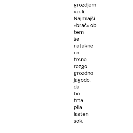
grozdjem
vzeli.
Najmlajši
»brač« ob
tem
še
natakne
na
trsno
rozgo
grozdno
jagodo,
da
bo
trta
pila
lasten
sok.