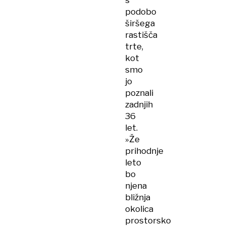
s
podobo
širšega
rastišča
trte,
kot
smo
jo
poznali
zadnjih
36
let.
»Že
prihodnje
leto
bo
njena
bližnja
okolica
prostorsko