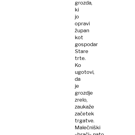
grozda,
ki
jo
opravi
župan
kot
gospodar
Stare
trte.
Ko
ugotovi,
da
je
grozdje
zrelo,
zaukaže
začetek
trgatve.
Malečniški
»brači« nato