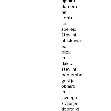
njenim
domom
na
Lentu
se
zberejo
številni
obiskovalci
od
blizu
in
daleč,
številni
pomembni
gostje
oblasti
in
javnega
življenja,
dobitniki