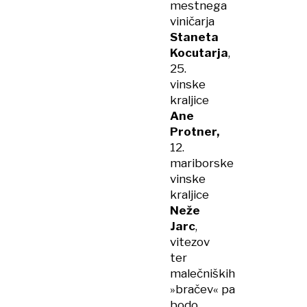
mestnega
viničarja
Staneta
Kocutarja
,
25.
vinske
kraljice
Ane
Protner,
12.
mariborske
vinske
kraljice
Neže
Jarc
,
vitezov
ter
malečniških
»bračev« pa
bodo