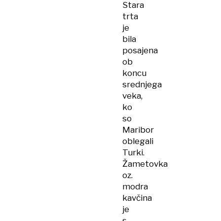
Stara
trta
je
bila
posajena
ob
koncu
srednjega
veka,
ko
so
Maribor
oblegali
Turki.
Žametovka
oz.
modra
kavčina
je
s