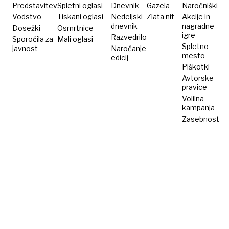
Predstavitev
Spletni oglasi
Dnevnik
Gazela
Naročniški
Vodstvo
Tiskani oglasi
Nedeljski
Zlata nit
Akcije in
dnevnik
nagradne
Dosežki
Osmrtnice
igre
Razvedrilo
Sporočila za
Mali oglasi
Spletno
javnost
Naročanje
mesto
edicij
Piškotki
Avtorske
pravice
Volilna
kampanja
Zasebnost