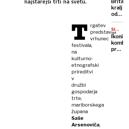
najstarejši trti na svetu.
Britan
Nico
kralj
pa
odpove
njen
T
obvezn
sin
rgatev
zaradi
SIMBOL
predstavlja
strans
HIPIJEV
Ikoničn
vrhunec
učinko
kombi
festivala,
zdravlj
praznu
na
raka
75.
kulturno-
rojstni
etnografski
dan
prireditvi
v
družbi
gospodarja
trte,
mariborskega
župana
Saše
Arsenoviča
,