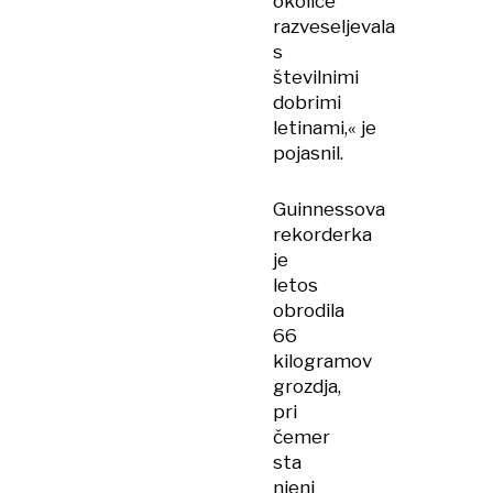
okolice
razveseljevala
s
številnimi
dobrimi
letinami,« je
pojasnil.
Guinnessova
rekorderka
je
letos
obrodila
66
kilogramov
grozdja,
pri
čemer
sta
njeni