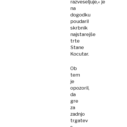
razveseljuje,« je
na
dogodku
poudaril
skrbnik
najstarejše
trte
Stane
Kocutar.
Ob
tem
je
opozoril,
da
gre
za
zadnjo
trgatev