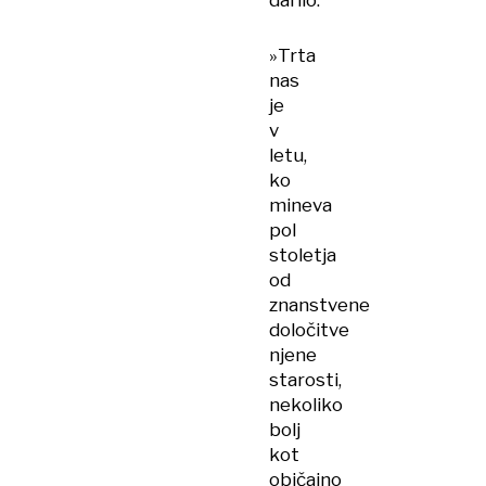
darilo.
»Trta
nas
je
v
letu,
ko
mineva
pol
stoletja
od
znanstvene
določitve
njene
starosti,
nekoliko
bolj
kot
običajno