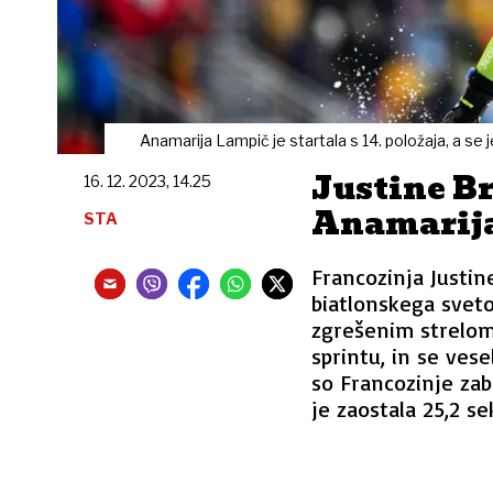
Anamarija Lampič je startala s 14. položaja, a se 
Justine B
16. 12. 2023, 14.25
Anamarija
STA
Francozinja Justin
biatlonskega svet
zgrešenim strelom 
sprintu, in se ves
so Francozinje zab
je zaostala 25,2 s