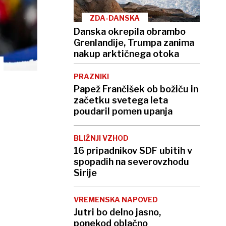
ZDA-DANSKA
Danska okrepila obrambo
Grenlandije, Trumpa zanima
nakup arktičnega otoka
PRAZNIKI
Papež Frančišek ob božiču in
začetku svetega leta
poudaril pomen upanja
BLIŽNJI VZHOD
16 pripadnikov SDF ubitih v
spopadih na severovzhodu
Sirije
VREMENSKA NAPOVED
Jutri bo delno jasno,
ponekod oblačno