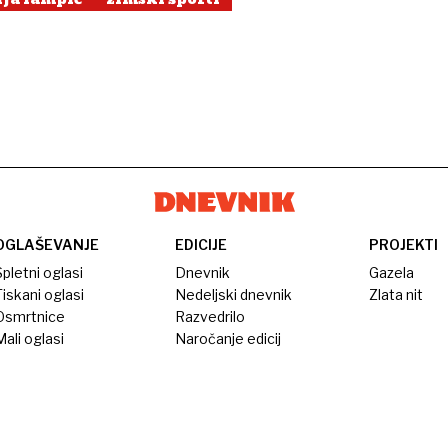
OGLAŠEVANJE
EDICIJE
PROJEKTI
pletni oglasi
Dnevnik
Gazela
iskani oglasi
Nedeljski dnevnik
Zlata nit
Osmrtnice
Razvedrilo
ali oglasi
Naročanje edicij