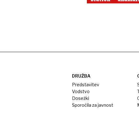
DRUŽBA
Predstavitev
S
Vodstvo
T
Dosežki
Sporočila za javnost
M