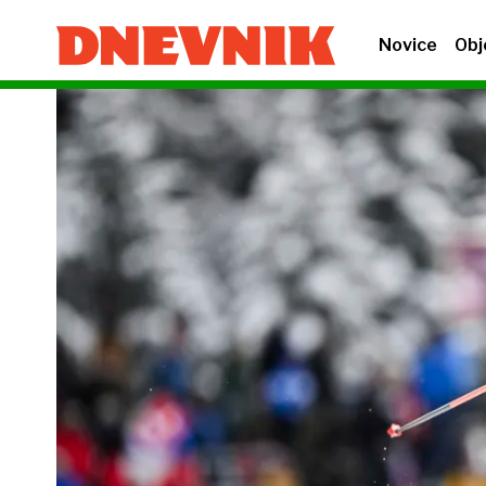
Novice
Obj