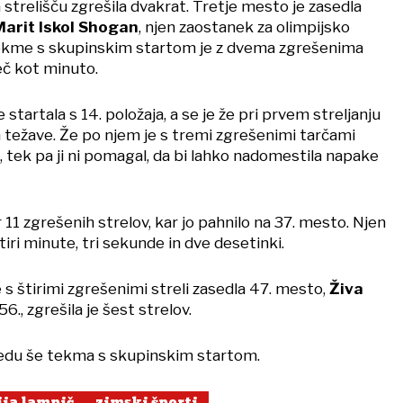
 strelišču zgrešila dvakrat. Tretje mesto je zasedla
Marit Iskol Shogan
, njen zaostanek za olimpijsko
tekme s skupinskim startom je z dvema zgrešenima
eč kot minuto.
e startala s 14. položaja, a se je že pri prvem streljanju
a težave. Že po njem je s tremi zgrešenimi tarčami
, tek pa ji ni pomagal, da bi lahko nadomestila napake
 11 zgrešenih strelov, kar jo pahnilo na 37. mesto. Njen
tiri minute, tri sekunde in dve desetinki.
 s štirimi zgrešenimi streli zasedla 47. mesto,
Živa
56., zgrešila je šest strelov.
redu še tekma s skupinskim startom.
ja lampič
zimski športi