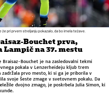
je že pri prvem streljanju pokazalo, da bo imela težave.
raisaz-Bouchet prva,
 Lampič na 37. mestu
e Braisaz-Bouchet je na zasledovalni tekmi
ovnega pokala v Lenzerheideju kljub trem
zadržala prvo mesto, ki si ga je priborila v
elila svoje šeste zmage v svetovnem pokalu. Da
eležile dvojno zmago, je poskrbela Julia Simon, ki
ekunde.