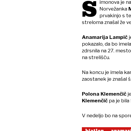
S
imonova je na
Norvežanka
prvakinjo s 
streloma znašal že v
Anamarija Lampič
j
pokazalo, da bo imel
zdrsnila na 27. mesto
na strelišču.
Na koncu je imela kar
zaostanek je znašal š
Polona Klemenčič
je
Klemenčič
pa je bila 
V nedeljo bo na spo
biatlon
anamari