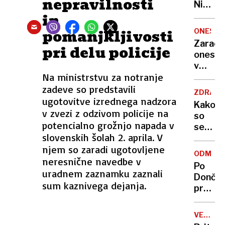
nepravilnosti
Nikoli
in
nisem
pomisli
pomanjkljivosti
ONESNA
da je
Zaradi
pri delu policije
to v
onesna
moji
v
Ljublja
Na ministrstvu za notranje
delu
sploh
Logat
zadeve so predstavili
mogoč
ZDRAVS
voda
ugotovitve izrednega nadzora
Kako
nepitn
v zvezi z odzivom policije na
so
potencialno grožnjo napada v
se
slovenskih šolah 2. aprila. V
zasuka
njem so zaradi ugotovljene
cilji
ODMEV
Golobo
neresnične navedbe v
Po
vlade
uradnem zaznamku zaznali
Dončić
sum kaznivega dejanja.
prodaji
Karma
je
VELIKA
psica,
BRITANI