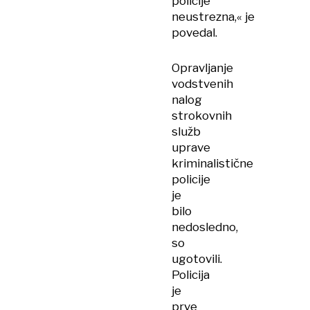
policije
neustrezna,« je
povedal.
Opravljanje
vodstvenih
nalog
strokovnih
služb
uprave
kriminalistične
policije
je
bilo
nedosledno,
so
ugotovili.
Policija
je
prve