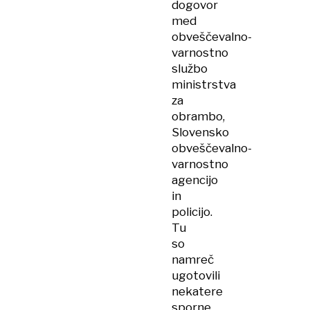
dogovor
med
obveščevalno-
varnostno
službo
ministrstva
za
obrambo,
Slovensko
obveščevalno-
varnostno
agencijo
in
policijo.
Tu
so
namreč
ugotovili
nekatere
sporne