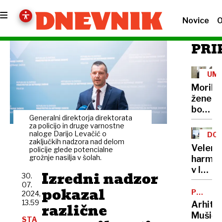
Novice
O
PRI
UM
Morile
žene
bo
Generalni direktorja direktorata
sedel
za policijo in druge varnostne
21
naloge Darijo Levačić o
DOB
let
zaključkih nadzora nad delom
PRO
Velenj
policije glede potencialne
grožnje nasilja v šolah.
harmon
v lov
Izredni nadzor
30.
na
07.
pokazal
nov
POTNIŠK
2024,
CENTER
Guinne
13.59
Arhite
različne
rekord
Mušič:
STA