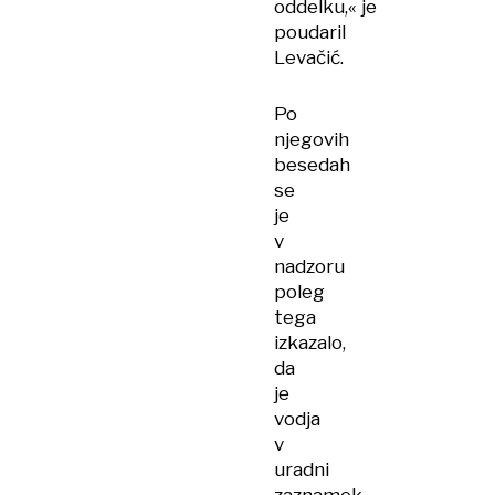
oddelku,« je
poudaril
Levačić.
Po
njegovih
besedah
se
je
v
nadzoru
poleg
tega
izkazalo,
da
je
vodja
v
uradni