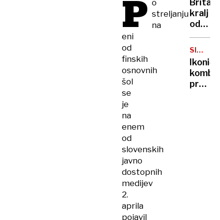
P
Britan
o
Nico
kralj
streljanju
pa
odpove
na
njen
obvezn
eni
sin
zaradi
od
SIMBOL
strans
finskih
HIPIJEV
Ikoničn
učinko
osnovnih
kombi
zdravlj
šol
praznu
raka
se
75.
je
rojstni
na
dan
enem
od
slovenskih
javno
dostopnih
medijev
2.
aprila
pojavil