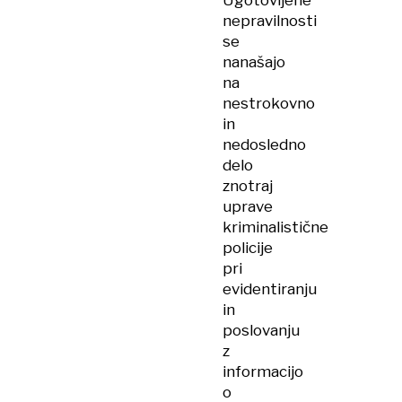
Ugotovljene
nepravilnosti
se
nanašajo
na
nestrokovno
in
nedosledno
delo
znotraj
uprave
kriminalistične
policije
pri
evidentiranju
in
poslovanju
z
informacijo
o