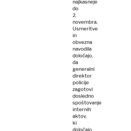
najkasneje
do
2.
novembra.
Usmeritve
in
obvezna
navodila
določajo,
da
generalni
direktor
policije
zagotovi
dosledno
spoštovanje
internih
aktov,
ki
določajo