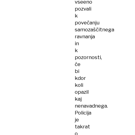
vseeno
pozvali
k
povečanju
samozaščitnega
ravnanja
in
k
pozornosti,
če
bi
kdor
koli
opazil
kaj
nenavadnega.
Policija
je
takrat
o