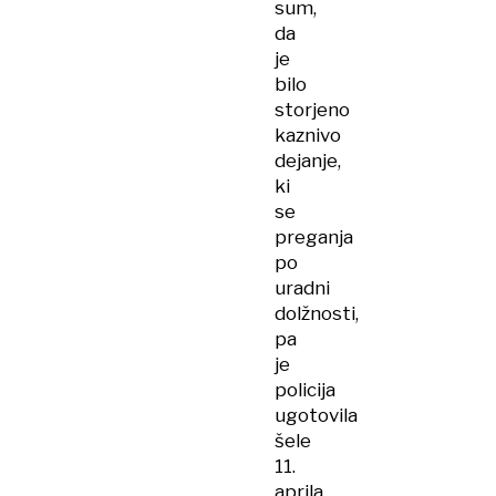
sum,
da
je
bilo
storjeno
kaznivo
dejanje,
ki
se
preganja
po
uradni
dolžnosti,
pa
je
policija
ugotovila
šele
11.
aprila.