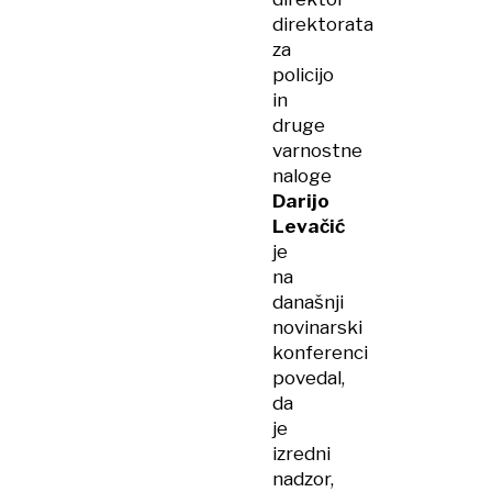
direktorata
za
policijo
in
druge
varnostne
naloge
Darijo
Levačić
je
na
današnji
novinarski
konferenci
povedal,
da
je
izredni
nadzor,