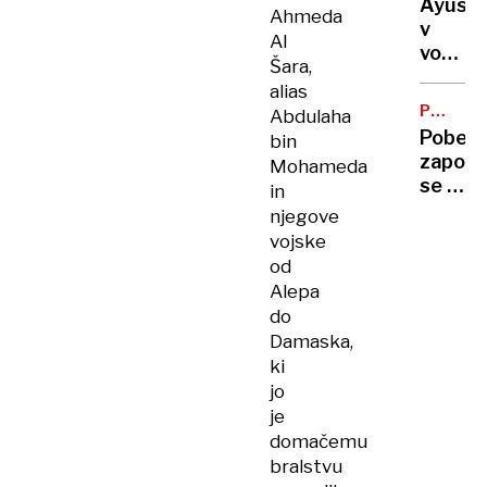
Ayuso
za
Ahmeda
v
Ukraji
Al
vodstv
Šara,
pred
alias
Roglič
POBEG
Abdulaha
IZ
Pobegl
bin
ZAPOR
zaporn
Mohameda
se je
in
sam
njegove
vrnil
vojske
v
od
zapor
Alepa
do
Damaska,
ki
jo
je
domačemu
bralstvu