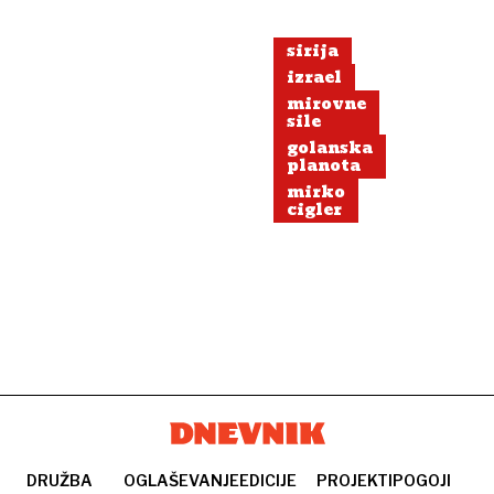
sirija
izrael
mirovne
sile
golanska
planota
mirko
cigler
DRUŽBA
OGLAŠEVANJE
EDICIJE
PROJEKTI
POGOJI