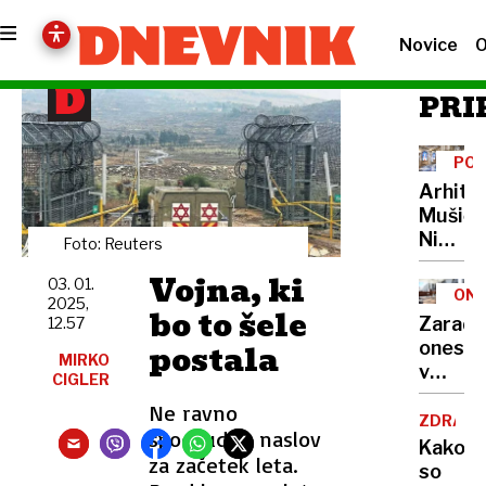
Novice
O
PRI
POT
CEN
Arhite
Mušič:
Nikoli
Foto: Reuters
nisem
Vojna, ki
03. 01.
pomisli
ONE
2025,
da je
bo to šele
Zaradi
12.57
to v
postala
onesna
moji
MIRKO
v
CIGLER
Ljublja
delu
sploh
Ne ravno
Logat
ZDRAVS
mogoč
spodbuden naslov
voda
Kako
za začetek leta.
nepitn
so