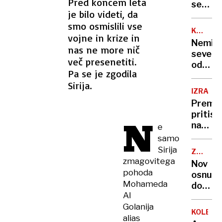
Pred koncem leta
se
je bilo videti, da
zasuka
smo osmislili vse
cilji
KANADA
vojne in krize in
Golobo
GRENLA
Nemir
vlade
nas ne more nič
severn
več presenetiti.
od
Pa se je zgodila
ZDA
Sirija.
IZRAEL
Premie
pritisk
N
na
e
Gazo
samo
in
Sirija
ZDA-
pravos
UKRAJI
zmagovitega
Nov
pohoda
osnut
Mohameda
dogovo
Al
še
Golanija
bolj
KOLESA
alias
neugo