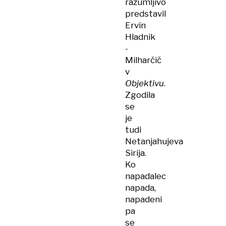
razumljivo
predstavil
Ervin
Hladnik
-
Milharčič
v
Objektivu
.
Zgodila
se
je
tudi
Netanjahujeva
Sirija.
Ko
napadalec
napada,
napadeni
pa
se