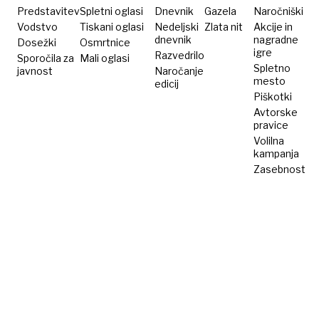
Predstavitev
Spletni oglasi
Dnevnik
Gazela
Naročniški
Vodstvo
Tiskani oglasi
Nedeljski
Zlata nit
Akcije in
dnevnik
nagradne
Dosežki
Osmrtnice
igre
Razvedrilo
Sporočila za
Mali oglasi
Spletno
javnost
Naročanje
mesto
edicij
Piškotki
Avtorske
pravice
Volilna
kampanja
Zasebnost