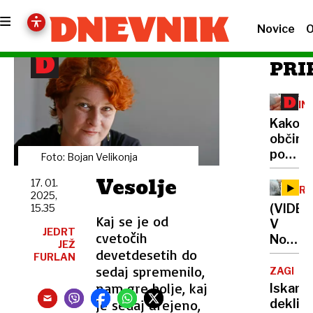
Novice
O
PRI
FIN
PO
Kako
občine
pomag
Foto: Bojan Velikonja
starš
Vesolje
17. 01.
novoro
PRO
2025,
in
(VIDEO
15.35
kje
Kaj se je od
V
so
JEDRT
cvetočih
Novem
JEŽ
najbolj
devetdesetih do
Sadu
FURLAN
radoda
sedaj spremenilo,
z
ZAGREB
nožem
nam gre bolje, kaj
Iskanje
nad
je sedaj urejeno,
deklic