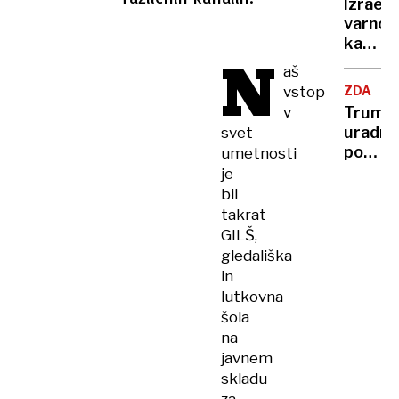
Izraels
bi
varnos
imeli
kabine
8400
N
vladi
aš
poruše
pripor
stavb
vstop
ZDA
spreje
v
Trump
premir
uradni
svet
portre
umetnosti
na
je
moč
bil
podob
takrat
fotogra
GILŠ,
med
gledališka
aretaci
in
lutkovna
šola
na
javnem
skladu