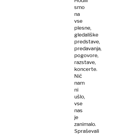
Hodili
smo
na
vse
plesne,
gledališke
predstave,
predavanja,
pogovore,
razstave,
koncerte.
Nič
nam
ni
ušlo,
vse
nas
je
zanimalo.
Spraševali