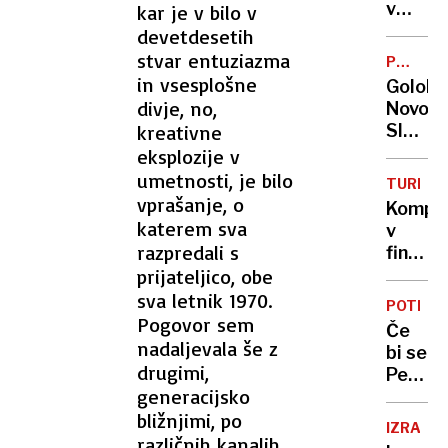
študen
v
kar je v bilo v
Savi:
devetdesetih
mama
stvar entuziazma
PREFER
v
GLAS
in vsesplošne
Golobo
pripor,
divje, no,
Novo
na
kreativne
Sloveni
zasliša
postavi
eksplozije v
se je
pred
umetnosti, je bilo
branila
TURIZE
dejstv
vprašanje, o
z
Kompa
katerem sva
molko
v
razpredali s
finančn
prijateljico, obe
težava
šefu
sva letnik 1970.
POTRES
pa
Pogovor sem
Če
790
nadaljevala še z
bi se
tisoča
drugimi,
Petrinj
generacijsko
zgodil
bližnjimi, po
v
IZRAEL
Ljubljan
različnih kanalih.