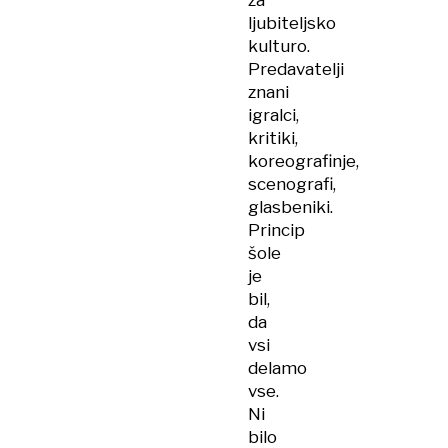
za
ljubiteljsko
kulturo.
Predavatelji
znani
igralci,
kritiki,
koreografinje,
scenografi,
glasbeniki.
Princip
šole
je
bil,
da
vsi
delamo
vse.
Ni
bilo