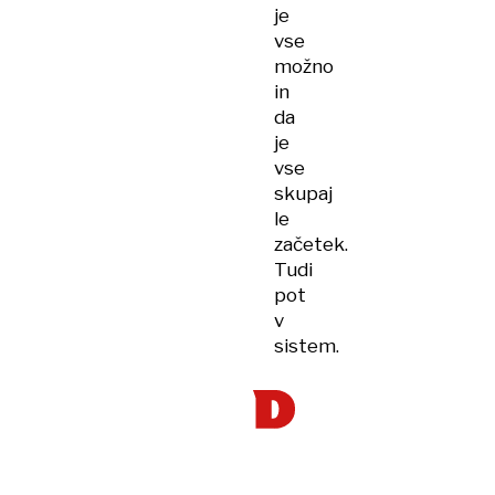
je
vse
možno
in
da
je
vse
skupaj
le
začetek.
Tudi
pot
v
sistem.