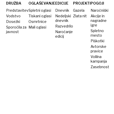
DRUŽBA
OGLAŠEVANJE
EDICIJE
PROJEKTI
POGOJI
Predstavitev
Spletni oglasi
Dnevnik
Gazela
Naročniški
Vodstvo
Tiskani oglasi
Nedeljski
Zlata nit
Akcije in
dnevnik
nagradne
Dosežki
Osmrtnice
igre
Razvedrilo
Sporočila za
Mali oglasi
Spletno
javnost
Naročanje
mesto
edicij
Piškotki
Avtorske
pravice
Volilna
kampanja
Zasebnost