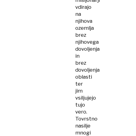
misijonarji
vdirajo
na
njihova
ozemlja
brez
njihovega
dovoljenja
in
brez
dovoljenja
oblasti
ter
jim
vsiljujejo
tujo
vero.
Tovrstno
nasilje
mnogi