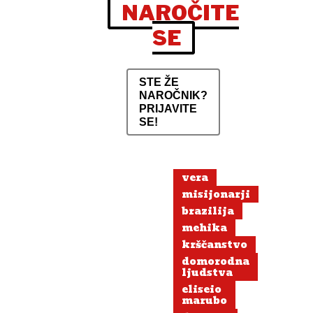
NAROČITE
SE
STE ŽE
NAROČNIK?
PRIJAVITE
SE!
vera
misijonarji
brazilija
mehika
krščanstvo
domorodna
ljudstva
eliseio
marubo