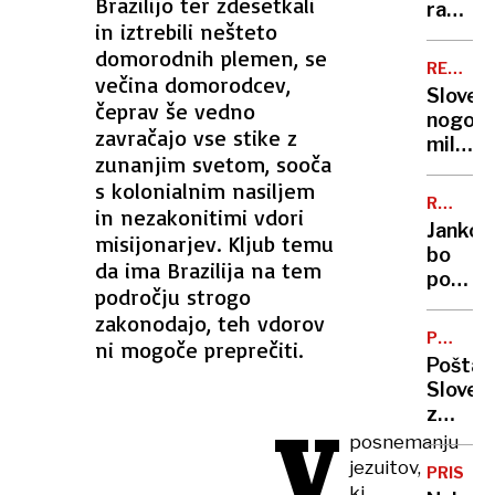
Brazilijo ter zdesetkali
na
rast
in iztrebili nešteto
Rudnik
čisteg
domorodnih plemen, se
dobičk
REKORD
večina domorodcev,
Petrol
PET
Sloven
čeprav še vedno
nogom
zavračajo vse stike z
milijona
zunanjim svetom, sooča
kdo
s kolonialnim nasiljem
je
RUMENE
in nezakonitimi vdori
poleg
NOVICE
Jankov
misijonarjev. Kljub temu
Šeška
bo
na
da ima Brazilija na tem
poročil
lestvic
področju strogo
Gaber
najdraž
zakonodajo, teh vdorov
in
POMEM
ni mogoče preprečiti.
Goloba
SPREM
Pošta
slaba
Sloveni
vest
z
V
Zale
omejitv
posnemanju
Klopči
obseg
jezuitov,
zaradi
PRISPE
pošiljk
ki