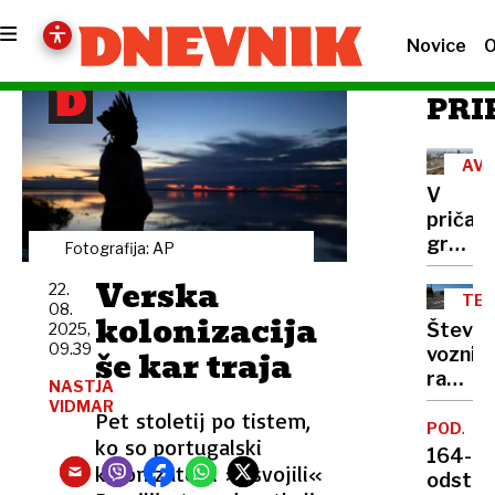
Novice
O
PRI
AV
POS
V
pričak
gradb
Fotografija: AP
dovolje
Verska
22.
ob
TEŽ
08.
Vilharj
kolonizacija
V
Števil
2025,
PR
bo
09.39
še kar traja
voznik
30
razbur
NASTJA
perono
uredit
VIDMAR
Pet stoletij po tistem,
turbok
PODJET
ko so portugalski
pri
164-
kolonizatorji »osvojili«
Supern
odstot