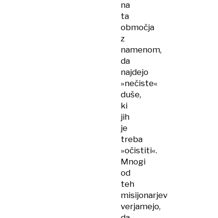
na
ta
območja
z
namenom,
da
najdejo
»nečiste«
duše,
ki
jih
je
treba
»očistiti«.
Mnogi
od
teh
misijonarjev
verjamejo,
da