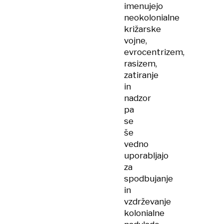
imenujejo
neokolonialne
križarske
vojne,
evrocentrizem,
rasizem,
zatiranje
in
nadzor
pa
se
še
vedno
uporabljajo
za
spodbujanje
in
vzdrževanje
kolonialne