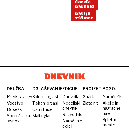
darcia
narvaez
nastja
vidmar
DRUŽBA
OGLAŠEVANJE
EDICIJE
PROJEKTI
POGOJI
Predstavitev
Spletni oglasi
Dnevnik
Gazela
Naročniški
Vodstvo
Tiskani oglasi
Nedeljski
Zlata nit
Akcije in
dnevnik
nagradne
Dosežki
Osmrtnice
igre
Razvedrilo
Sporočila za
Mali oglasi
Spletno
javnost
Naročanje
mesto
edicij