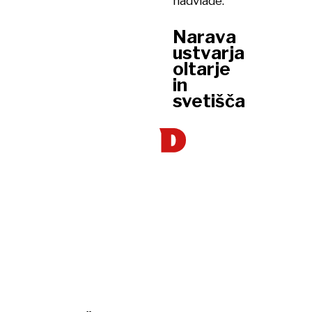
nadvlade.
Narava
ustvarja
oltarje
in
svetišča