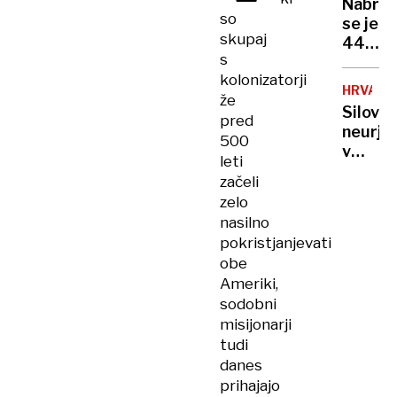
seksa,
Nabral
za
so
Erjave
se je
naslov
skupaj
peš
44
v
s
na
milijon
ZDA
kolonizatorji
Brezje
Denar
HRVAŠK
že
zbiram
Silovit
pred
a ne
neurje
vemo,
500
v
koliko
leti
Slavonij
ga
začeli
veter
bomo
zelo
podiral
porabil
nasilno
dreves
pokristjanjevati
del
obe
hotela
Ameriki,
uničen
sodobni
misijonarji
tudi
danes
prihajajo