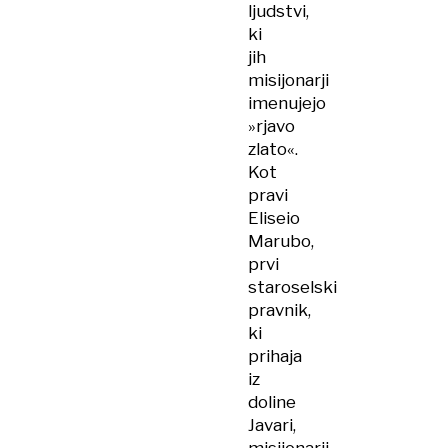
ljudstvi,
ki
jih
misijonarji
imenujejo
»rjavo
zlato«.
Kot
pravi
Eliseio
Marubo,
prvi
staroselski
pravnik,
ki
prihaja
iz
doline
Javari,