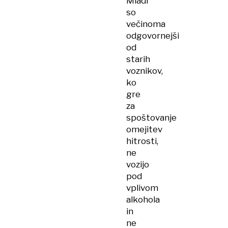
Mladi
so
večinoma
odgovornejši
od
starih
voznikov,
ko
gre
za
spoštovanje
omejitev
hitrosti,
ne
vozijo
pod
vplivom
alkohola
in
ne