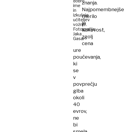
dobro
znanja.
ime
Najpomembnejše
in
izkušnje
merilo
učiteljev
je
vožnje.
Fotografija:
kakovost,
Jaka
zgolj
Gasar
cena
ure
poučevanja,
ki
se
v
povprečju
giba
okoli
40
evrov,
ne
bi
smela