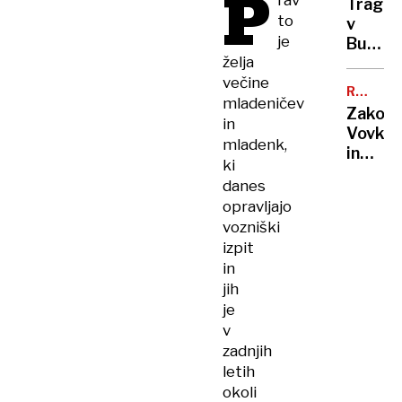
P
rav
Traged
pacien
to
v
je
Budvi:
želja
Si je
večine
dekle
RUMENE
padalo
mladeničev
NOVICE
Zakon
odpelo
in
Vovk
samo?
mladenk,
in
ki
sumljiv
danes
posli,
opravljajo
Challe
vozniški
Salle
izpit
hoče
in
40.00
jih
evrov,
je
Pirc-
v
Musarj
z
zadnjih
Murko
letih
okoli