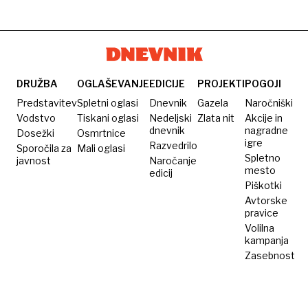
DRUŽBA
OGLAŠEVANJE
EDICIJE
PROJEKTI
POGOJI
Predstavitev
Spletni oglasi
Dnevnik
Gazela
Naročniški
Vodstvo
Tiskani oglasi
Nedeljski
Zlata nit
Akcije in
dnevnik
nagradne
Dosežki
Osmrtnice
igre
Razvedrilo
Sporočila za
Mali oglasi
Spletno
javnost
Naročanje
mesto
edicij
Piškotki
Avtorske
pravice
Volilna
kampanja
Zasebnost