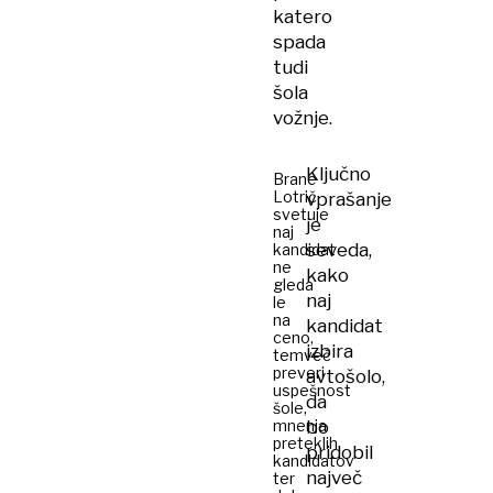
katero
spada
tudi
šola
vožnje.
Ključno
Brane
Lotrič
vprašanje
svetuje
je
naj
seveda,
kandidat
ne
kako
gleda
naj
le
na
kandidat
ceno,
izbira
temveč
preveri
avtošolo,
uspešnost
da
šole,
mnenja
bo
preteklih
pridobil
kandidatov
največ
ter