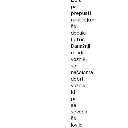
izpit
pa
prepusti
naključju,«
še
dodaja
Lotrič.
Današnji
mladi
vozniki
so
načeloma
dobri
vozniki,
ki
pa
se
seveda
še
lovijo