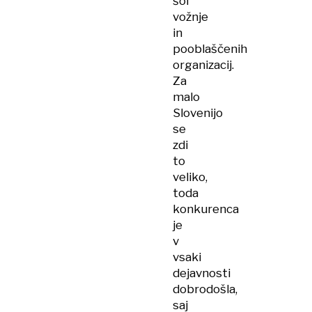
šol
vožnje
in
pooblaščenih
organizacij.
Za
malo
Slovenijo
se
zdi
to
veliko,
toda
konkurenca
je
v
vsaki
dejavnosti
dobrodošla,
saj