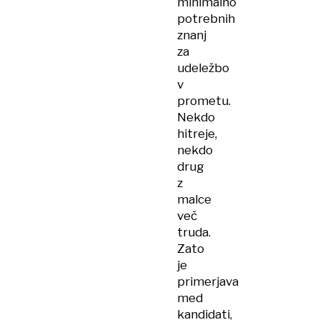
minimalno
potrebnih
znanj
za
udeležbo
v
prometu.
Nekdo
hitreje,
nekdo
drug
z
malce
več
truda.
Zato
je
primerjava
med
kandidati,