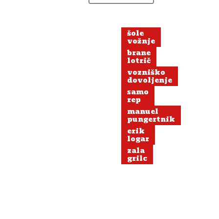
šole
vožnje
brane
lotrič
vozniško
dovoljenje
samo
rep
manuel
pungertnik
erik
logar
zala
grilc