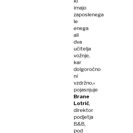
ki
imajo
zaposlenega
le
enega
ali
dva
učitelja
vožnje,
kar
dolgoročno
ni
vzdržno,«
pojasnjuje
Brane
Lotrič
,
direktor
podjetja
B&B,
pod