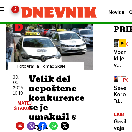
Novice
O
PRI
POD
TES
Voznik
ki je
v
Fotografija: Tomaž Skale
Splitu
Velik del
30.
s
POR
05.
Teslo
nepoštene
Severn
2025,
povozil
10.19
konkurence
Koreja
peško,
''debelo
MATEJ
naj
se je
zalaga
ŠTAKUL
bi
umaknil s
Rusijo
LJUBLJ
krivdo
z
Gasils
trga
valil
orožje
vaja
na