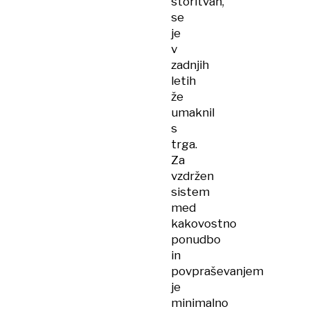
storitvah,
se
je
v
zadnjih
letih
že
umaknil
s
trga.
Za
vzdržen
sistem
med
kakovostno
ponudbo
in
povpraševanjem
je
minimalno