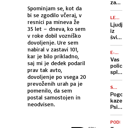
za
za
vozilo
Spominjam se, kot da
vojno
primer
proti
bi se zgodilo včeraj, v
potres
LEDENIŠ
Ukrajin
resnici pa mineva že
v
PLAZ
Ljudje
prestol
35 let – dneva, ko sem
iz
lokacij
v roke dobil vozniško
švicar
še
dovoljenje. Ure sem
doline,
skrivn
nabiral v zastavi 101,
ki jo
E-
kar je bilo prikladno,
je
SKIROJI
Vas
saj mi je dedek podaril
zasul
policis
plaz,
prav tak avto,
sploh
se
dovoljenje po vsega 20
lahko
priprav
prevoženih urah pa je
kaznuj
na
SPOLNO
pomenilo, da sem
zaradi
NADLEG
evakua
Pogojn
postal samostojen in
prehit
kazen:
neodvisen.
vožnje
Psihiat
poljubl
in
PODROB
objema