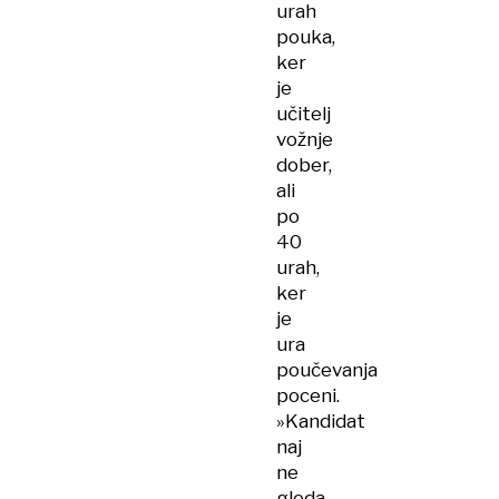
urah
pouka,
ker
je
učitelj
vožnje
dober,
ali
po
40
urah,
ker
je
ura
poučevanja
poceni.
»Kandidat
naj
ne
gleda