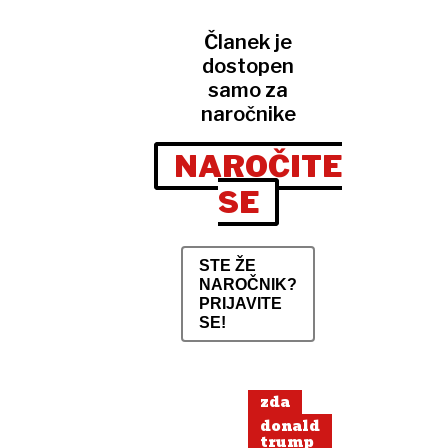
Članek je
dostopen
samo za
naročnike
NAROČITE
SE
STE ŽE
NAROČNIK?
PRIJAVITE
SE!
zda
donald
trump