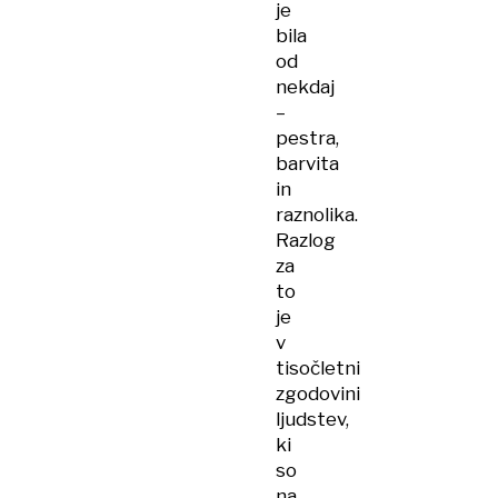
je
bila
od
nekdaj
–
pestra,
barvita
in
raznolika.
Razlog
za
to
je
v
tisočletni
zgodovini
ljudstev,
ki
so
na