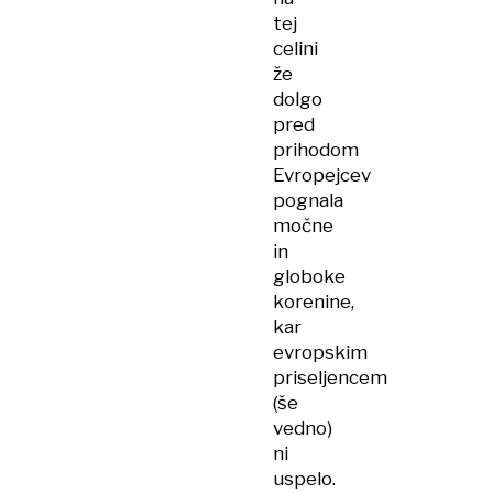
tej
celini
že
dolgo
pred
prihodom
Evropejcev
pognala
močne
in
globoke
korenine,
kar
evropskim
priseljencem
(še
vedno)
ni
uspelo.