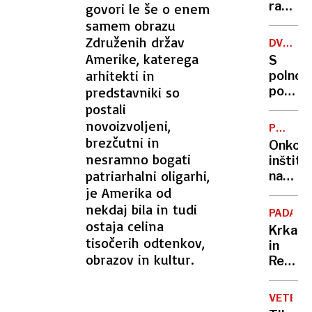
in ga
razvrst
govori le še o enem
nasmej
najlep
samem obrazu
sloven
Združenih držav
DVOJNI
mesta.
STATUS
Amerike, katerega
S
So
arhitekti in
polno
se
predstavniki so
pokojn
zmotil
ob
postali
nadalj
novoizvoljeni,
PRETES
dela
brezčutni in
BOLNIŠN
Onkolo
ne
nesramno bogati
inštitu
bo
patriarhalni oligarhi,
namera
nič
je Amerika od
prestav
na
nekdaj bila in tudi
PADAVI
obrobj
ostaja celina
Krka
Ljublja
tisočerih odtenkov,
in
obrazov in kultur.
Reka
poplavl
Ljublja
VETER
Vipava