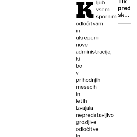
K
Tik
ljub
in
pred
vsem
Dravin
skoko
spornim
se
Nike
odločitvam
razliva
Prevc
in
odpov
ukrepom
tekmo
nove
prestav
administracije,
na
ki
15.45
bo
uro
v
prihodnjih
mesecih
in
letih
izvajala
nepredstavljivo
grozljive
odločitve
in