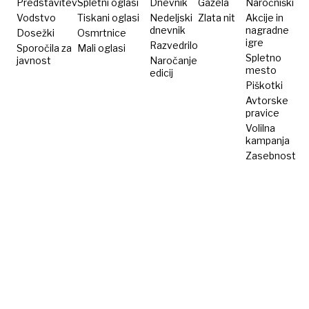
Predstavitev
Spletni oglasi
Dnevnik
Gazela
Naročniški
Vodstvo
Tiskani oglasi
Nedeljski
Zlata nit
Akcije in
dnevnik
nagradne
Dosežki
Osmrtnice
igre
Razvedrilo
Sporočila za
Mali oglasi
Spletno
javnost
Naročanje
mesto
edicij
Piškotki
Avtorske
pravice
Volilna
kampanja
Zasebnost