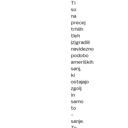
Ti
so
na
precej
trhlih
tleh
(z)gradili
navidezno
podobo
ameriških
sanj,
ki
ostajajo
zgolj
in
samo
to
–
sanje.
Te