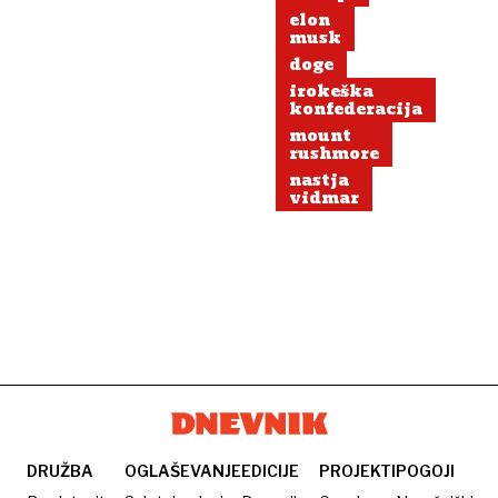
elon
musk
doge
irokeška
konfederacija
mount
rushmore
nastja
vidmar
DRUŽBA
OGLAŠEVANJE
EDICIJE
PROJEKTI
POGOJI