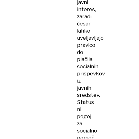
javni
interes,
zaradi
česar
lahko
uveljavljajo
pravico
do
plačila
socialnih
prispevkov
iz
javnih
sredstev.
Status
ni
pogoj
za
socialno
pomoč