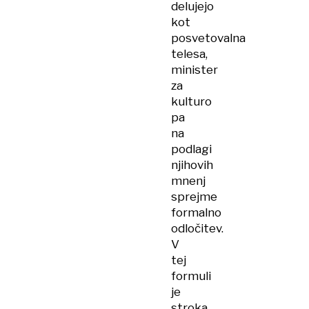
delujejo
kot
posvetovalna
telesa,
minister
za
kulturo
pa
na
podlagi
njihovih
mnenj
sprejme
formalno
odločitev.
V
tej
formuli
je
stroka