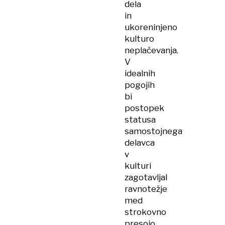
dela
in
ukoreninjeno
kulturo
neplačevanja.
V
idealnih
pogojih
bi
postopek
statusa
samostojnega
delavca
v
kulturi
zagotavljal
ravnotežje
med
strokovno
presojo