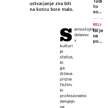
Tudi
ustvarjanje zna biti
nastaja
to
na koncu bore malo.
plohe
so
in
posled
neviht
ukrajin
S
RELIGIJ
napado
amostojni
Bil je
Rusija
delavec
na
pred
v
poti
valom
kulturi
do
bankro
je
vrha,
zaradi
status,
nato
neplač
je
ki
kredit
izginil
ga
iz
država
Hollyw
prizna
»Nise
tistim,
želel
ki
biti
profesionalno
Tom
delujejo
Cruise
na