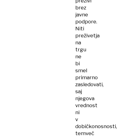
preživi
brez
javne
podpore.
Niti
preživetja
na
trgu
ne
bi
smel
primarno
zasledovati,
saj
njegova
vrednost
ni
v
dobičkonosnosti,
temveč