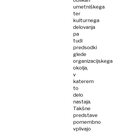
oblikah
umetniškega
ter
kulturnega
delovanja
pa
tudi
predsodki
glede
organizacijskega
okolja,
v
katerem
to
delo
nastaja.
Takšne
predstave
pomembno
vplivajo