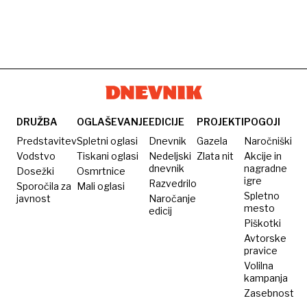
DRUŽBA
OGLAŠEVANJE
EDICIJE
PROJEKTI
POGOJI
Predstavitev
Spletni oglasi
Dnevnik
Gazela
Naročniški
Vodstvo
Tiskani oglasi
Nedeljski
Zlata nit
Akcije in
dnevnik
nagradne
Dosežki
Osmrtnice
igre
Razvedrilo
Sporočila za
Mali oglasi
Spletno
javnost
Naročanje
mesto
edicij
Piškotki
Avtorske
pravice
Volilna
kampanja
Zasebnost