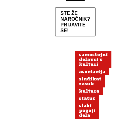
STE ŽE
NAROČNIK?
PRIJAVITE
SE!
samostojni
delavci v
kulturi
asociacija
sindikat
zasuk
kultura
status
slabi
pogoji
dela