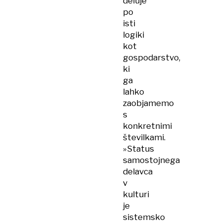
deluje
po
isti
logiki
kot
gospodarstvo,
ki
ga
lahko
zaobjamemo
s
konkretnimi
številkami.
»Status
samostojnega
delavca
v
kulturi
je
sistemsko