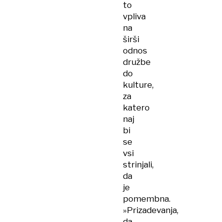
to
vpliva
na
širši
odnos
družbe
do
kulture,
za
katero
naj
bi
se
vsi
strinjali,
da
je
pomembna.
»Prizadevanja,
da