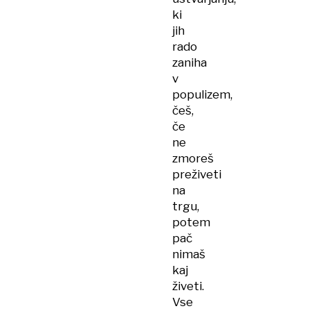
ki
jih
rado
zaniha
v
populizem,
češ,
če
ne
zmoreš
preživeti
na
trgu,
potem
pač
nimaš
kaj
živeti.
Vse