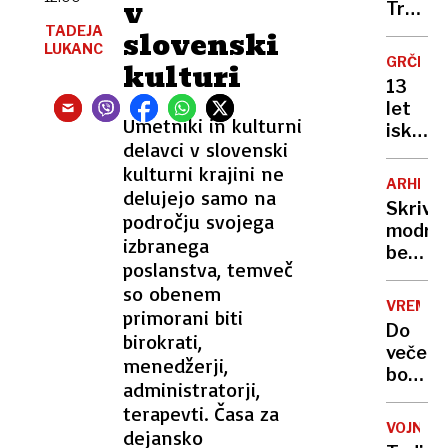
v
Kranjs
Trump
Gore
porušil
TADEJA
slovenski
delno
LUKANC
vzhod
GRČIJA
kulturi
omeje
krilo,
13
sodišč
let
pa
Umetniki in kulturni
iskanja
ne
delavci v slovenski
pod
dovoli
kulturni krajini ne
gladin
gradnj
ARHITE
delujejo samo na
odkrili
plesne
Skrivn
edinst
področju svojega
dvoran
modro
nemški
izbranega
belih
torped
poslanstva, temveč
grških
čoln
so obenem
hiš:
iz 2.
VREME
primorani biti
razlog
svetov
Do
birokrati,
vas
vojne
večera
bo
menedžerji,
bodo
presen
administratorji,
od
terapevti. Časa za
severa
VOJNA
dejansko
začele