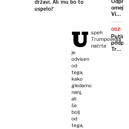
državi. Ali mu bo to
Odpravi
Sloven
omejit
uspelo?
cesti.
Visoki
Kaj
provizi
je
neprem
U
vzrok?
ODZIV
speh
trg
Putin
Trumpovega
ne
podprl
bo
načrta
Trump
prenes
je
mirovn
odvisen
načrt
od
za
tega,
Bližnji
kako
vzhod
gledamo
nanj,
ali
še
bolj
od
tega,