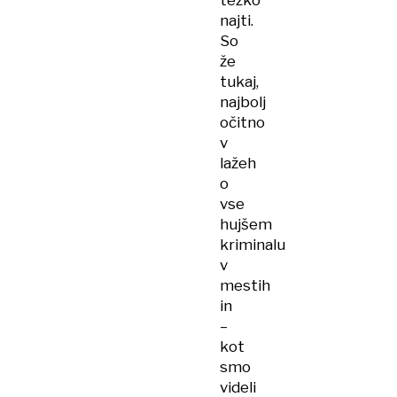
težko
najti.
So
že
tukaj,
najbolj
očitno
v
lažeh
o
vse
hujšem
kriminalu
v
mestih
in
–
kot
smo
videli