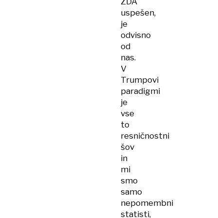
ZDA
uspešen,
je
odvisno
od
nas.
V
Trumpovi
paradigmi
je
vse
to
resničnostni
šov
in
mi
smo
samo
nepomembni
statisti,