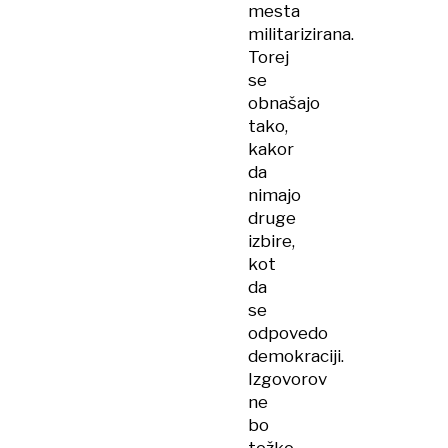
mesta
militarizirana.
Torej
se
obnašajo
tako,
kakor
da
nimajo
druge
izbire,
kot
da
se
odpovedo
demokraciji.
Izgovorov
ne
bo