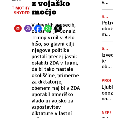
z vojaško
moški
v
iz
vaših
TIMOTHY
močjo
Severn
SNYDER
ustih:
RUMENE
Makedo
našli
NOVICE
Potreb
V devetih mesecih,
ključ
obožuj
odkar se je Donald
do
muzeje
Trump vrnil v Belo
zgodnj
Bratuš
odkriv
hišo, so glavni cilji
ima
raka
SKLADI
njegove politike
pas
V
Izvede
postali precej jasni:
za
ZALOGU
je
oslabiti ZDA v tujini,
600
obtož
da bi tako nastale
evrov,
za
okoliščine, primerne
Nina
požar
Pušlar
za diktatorje,
PROME
v
ljubi
Ljublja
obenem naj bi v ZDA
Mercat
kosilni
opozar
uporabil ameriško
razbre
na
vlado in vojsko za
krivde
zastoj
vzpostavitev
avtobu
diktature v lastni
NEPREM
na