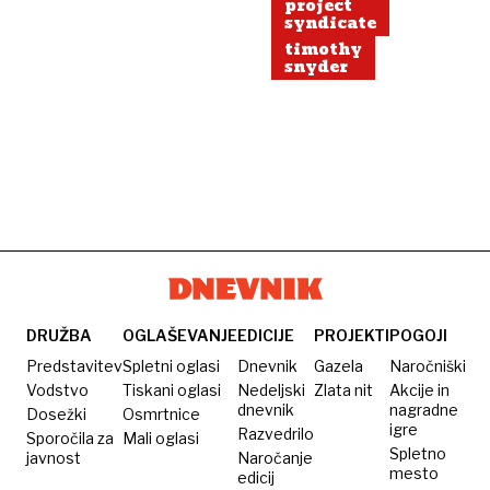
project
syndicate
timothy
snyder
DRUŽBA
OGLAŠEVANJE
EDICIJE
PROJEKTI
POGOJI
Predstavitev
Spletni oglasi
Dnevnik
Gazela
Naročniški
Vodstvo
Tiskani oglasi
Nedeljski
Zlata nit
Akcije in
dnevnik
nagradne
Dosežki
Osmrtnice
igre
Razvedrilo
Sporočila za
Mali oglasi
Spletno
javnost
Naročanje
mesto
edicij