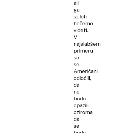
ali
ga
sploh
hočemo
videti.
V
najslabšem
primeru
so
se
Američani
odločili,
da
ne
bodo
opazili
oziroma
da
se
bodo