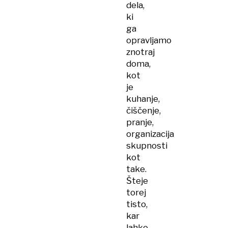
dela,
ki
ga
opravljamo
znotraj
doma,
kot
je
kuhanje,
čiščenje,
pranje,
organizacija
skupnosti
kot
take.
Šteje
torej
tisto,
kar
lahko