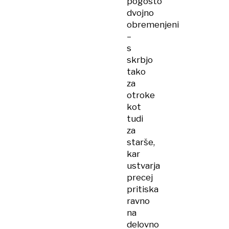
pogosto
dvojno
obremenjeni
–
s
skrbjo
tako
za
otroke
kot
tudi
za
starše,
kar
ustvarja
precej
pritiska
ravno
na
delovno