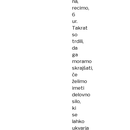
na,
recimo,
6
ur.
Takrat
so
trdili,
da
ga
moramo
skrajšati,
če
želimo
imeti
delovno
silo,
ki
se
lahko
ukvarja