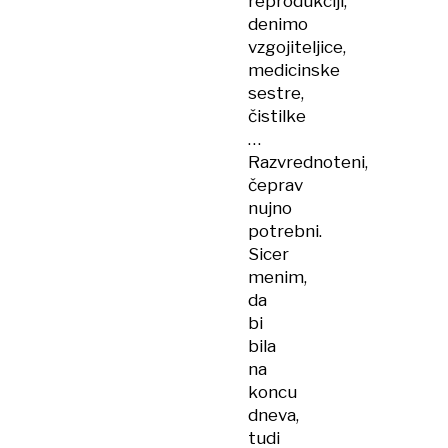
reprodukciji,
denimo
vzgojiteljice,
medicinske
sestre,
čistilke
…
Razvrednoteni,
čeprav
nujno
potrebni.
Sicer
menim,
da
bi
bila
na
koncu
dneva,
tudi