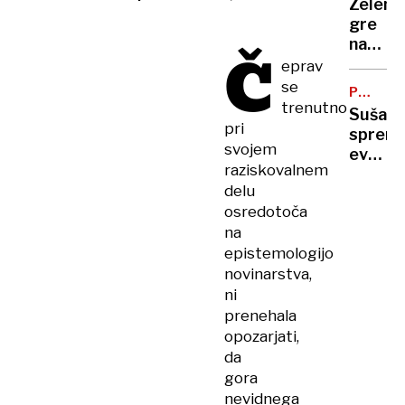
Zelens
vas
gre
na
na
Č
Zahod
obisk
eprav
bregu,
k
se
več
PODNEB
Vučiću
trenutno
SPREME
ranjeni
Suša
"To
pri
spremi
je za
svojem
evrops
Ruse
raziskovalnem
polja:
udarec
delu
kako
v
osredotoča
se
obraz"
na
bo
epistemologijo
spreme
naša
novinarstva,
prehra
ni
prenehala
opozarjati,
da
gora
nevidnega