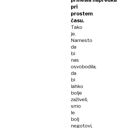
pri
prostem
času.
Tako
je.
Namesto
da
bi
nas
osvobodila,
da
bi
lahko
bolje
zaživeli,
smo
le
bolj
negotovi,