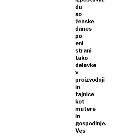
da
so
ženske
danes
po
eni
strani
tako
delavke
v
proizvodnji
in
tajnice
kot
matere
in
gospodinje.
Ves