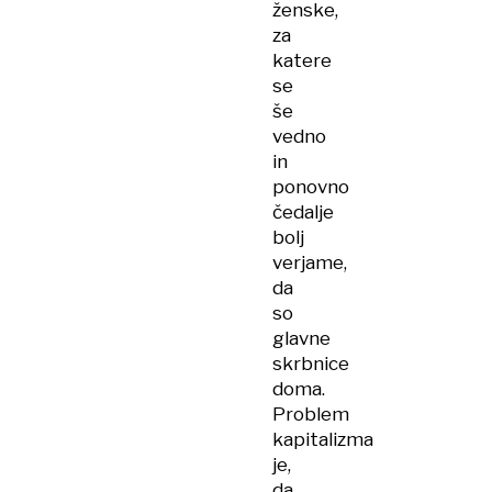
ženske,
za
katere
se
še
vedno
in
ponovno
čedalje
bolj
verjame,
da
so
glavne
skrbnice
doma.
Problem
kapitalizma
je,
da