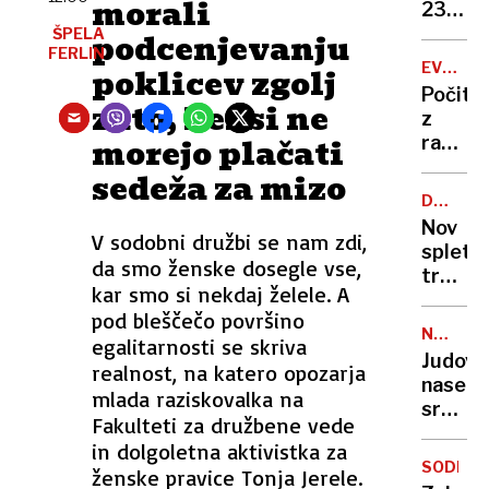
morali
zapor
236
mu
milijon
ŠPELA
podcenjevanju
ne
FERLIN
v
EVROPA
poklicev zgolj
bo
štirih
GORI
Počitn
treba
mesec
zato, ker si ne
z
morejo plačati
razgl
na
sedeža za mizo
požar:
DRUŽBE
postaj
OMREŽJ
Nov
poletni
V sodobni družbi se nam zdi,
spletni
požari
da smo ženske dosegle vse,
trend
vse
kar smo si nekdaj želele. A
skrbi
hujši?
pod bleščečo površino
stroko
NEZAKO
egalitarnosti se skriva
osamlj
NASELB
Judovs
realnost, na katero opozarja
postaj
naselje
zažele
mlada raziskovalka na
sredi
življen
Fakulteti za družbene vede
noči
slog
in dolgoletna aktivistka za
požgal
SODELO
ženske pravice Tonja Jerele.
palest