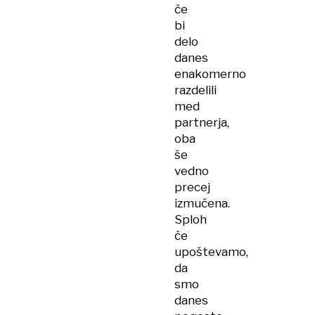
če
bi
delo
danes
enakomerno
razdelili
med
partnerja,
oba
še
vedno
precej
izmučena.
Sploh
če
upoštevamo,
da
smo
danes