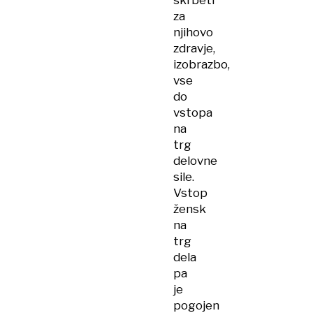
skrbeti
za
njihovo
zdravje,
izobrazbo,
vse
do
vstopa
na
trg
delovne
sile.
Vstop
žensk
na
trg
dela
pa
je
pogojen