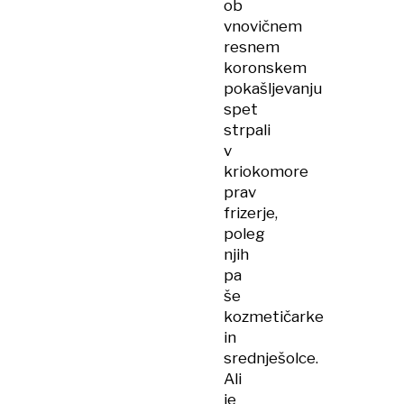
ob
vnovičnem
resnem
koronskem
pokašljevanju
spet
strpali
v
kriokomore
prav
frizerje,
poleg
njih
pa
še
kozmetičarke
in
srednješolce.
Ali
je