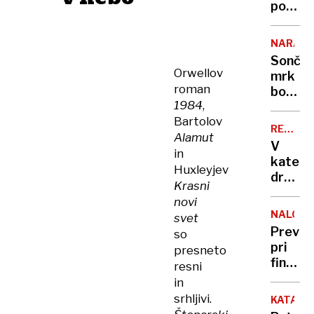
dela
poti
z
morja
NARAVA
nas
Sonče
bo
Orwellov
mrk
lovil
roman
bodo
nov
1984
,
ovirali
radar
Bartolov
oblaki
REKORD
Alamut
PET
V
in
kateri
Huxleyjev
država
Krasni
živijo
novi
ljudje
NALOŽB
svet
z
Previd
so
najvišj
pri
presneto
IQ in
finančn
resni
kje
naložb
in
smo
vas
srhljivi.
Sloven
KATAST
lahko