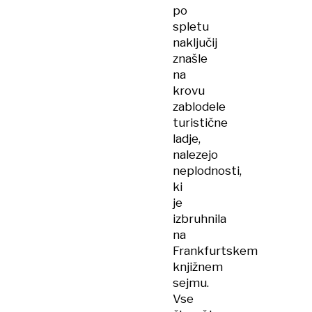
po
spletu
naključij
znašle
na
krovu
zablodele
turistične
ladje,
nalezejo
neplodnosti,
ki
je
izbruhnila
na
Frankfurtskem
knjižnem
sejmu.
Vse