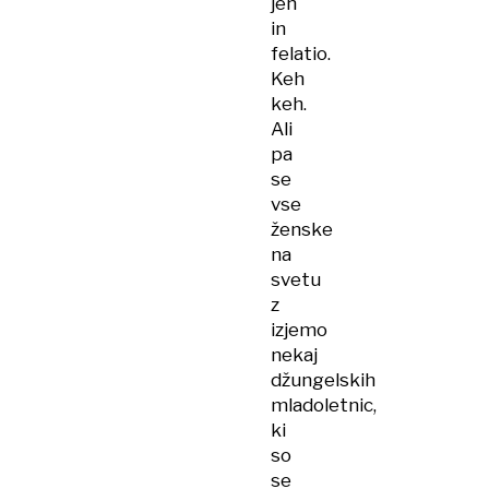
jen
in
felatio.
Keh
keh.
Ali
pa
se
vse
ženske
na
svetu
z
izjemo
nekaj
džungelskih
mladoletnic,
ki
so
se