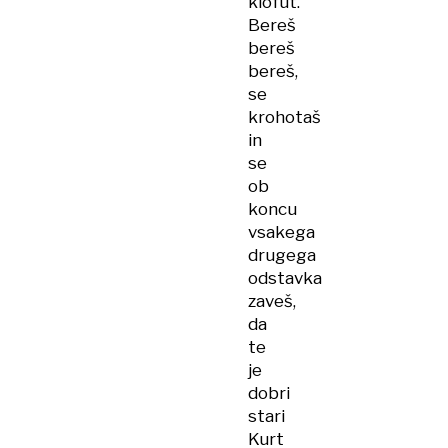
klofut.
Bereš
bereš
bereš,
se
krohotaš
in
se
ob
koncu
vsakega
drugega
odstavka
zaveš,
da
te
je
dobri
stari
Kurt