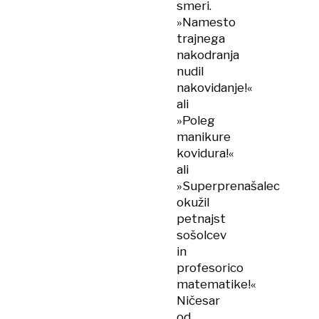
smeri.
»Namesto
trajnega
nakodranja
nudil
nakovidanje!«
ali
»Poleg
manikure
kovidura!«
ali
»Superprenašalec
okužil
petnajst
sošolcev
in
profesorico
matematike!«
Ničesar
od