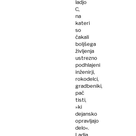
ladjo
C,
na
kateri
so
čakali
boljšega
življenja
ustrezno
podhlajeni
inženirji,
rokodelci,
gradbeniki,
pač
tisti,
»ki
dejansko
opravljajo
delo«.
Ladja