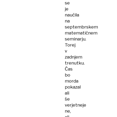
se
je
naučila
na
septembrskem
matematičnem
seminarju.
Torej
v
zadnjem
trenutku.
Čas
bo
morda
pokazal
ali
še
verjetneje
ne,
ali