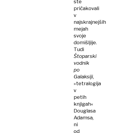
ste
pričakovali
v
najskrajnejših
mejah
svoje
domišljije.
Tudi
Štoparski
vodnik
po
Galaksiji
,
»tetralogija
v
petih
knjigah«
Douglasa
Adamsa,
ni
od