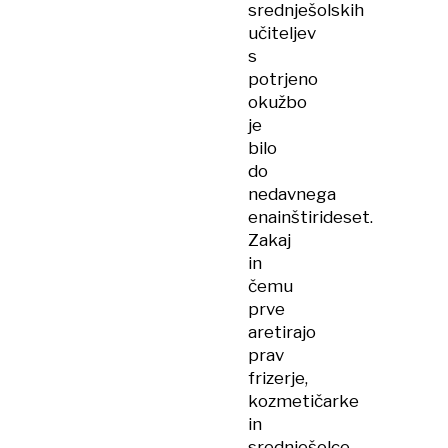
srednješolskih
učiteljev
s
potrjeno
okužbo
je
bilo
do
nedavnega
enainštirideset.
Zakaj
in
čemu
prve
aretirajo
prav
frizerje,
kozmetičarke
in
srednješolce,