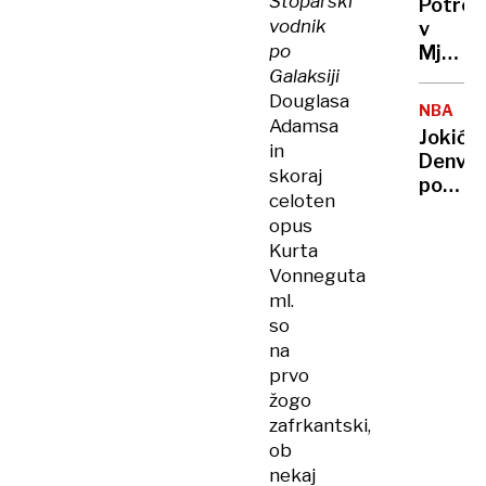
Štoparski
Potres
umetn
vodnik
v
inteli
po
Mjanm
zavede
Galaksiji
zahtev
že
Douglasa
NBA
več
Adamsa
Jokić
kot
in
Denver
1000
skoraj
popelja
žrtev
celoten
do
opus
nove
Kurta
zmage
Vonneguta
ml.
so
na
prvo
žogo
zafrkantski,
ob
nekaj