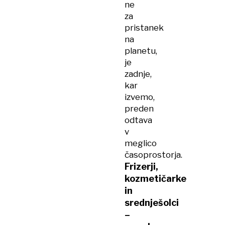
ne
za
pristanek
na
planetu,
je
zadnje,
kar
izvemo,
preden
odtava
v
meglico
časoprostorja.
Frizerji,
kozmetičarke
in
srednješolci
–