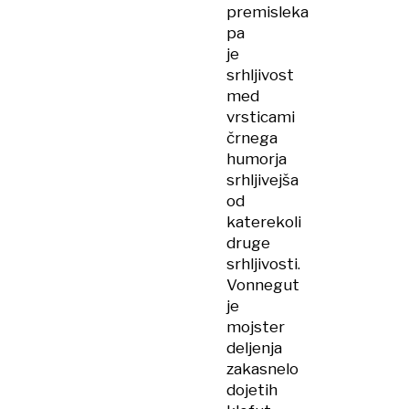
premisleka
pa
je
srhljivost
med
vrsticami
črnega
humorja
srhljivejša
od
katerekoli
druge
srhljivosti.
Vonnegut
je
mojster
deljenja
zakasnelo
dojetih