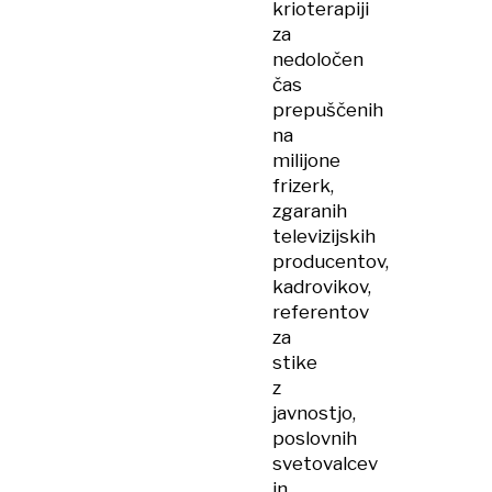
krioterapiji
za
nedoločen
čas
prepuščenih
na
milijone
frizerk,
zgaranih
televizijskih
producentov,
kadrovikov,
referentov
za
stike
z
javnostjo,
poslovnih
svetovalcev
in