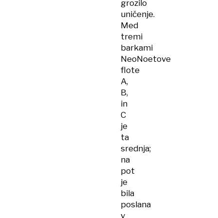
grozilo
uničenje.
Med
tremi
barkami
NeoNoetove
flote
A,
B,
in
C
je
ta
srednja;
na
pot
je
bila
poslana
v