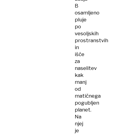
B
osamljeno
pluje
po
vesoljskih
prostranstvih
in
išče
za
naselitev
kak
manj
od
matičnega
pogubljen
planet.
Na
njej
je