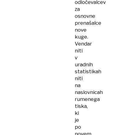
odločevalcev
za
osnovne
prenašalce
nove
kuge.
Vendar
niti
v
uradnih
statistikah
niti
na
naslovnicah
rumenega
tiska,
ki
je
po
novem