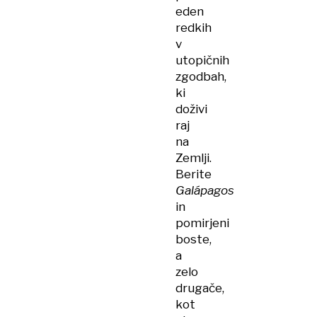
eden
redkih
v
utopičnih
zgodbah,
ki
doživi
raj
na
Zemlji.
Berite
Galápagos
in
pomirjeni
boste,
a
zelo
drugače,
kot