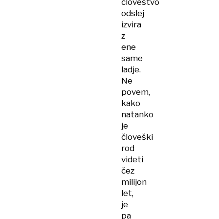
človeštvo
odslej
izvira
z
ene
same
ladje.
Ne
povem,
kako
natanko
je
človeški
rod
videti
čez
milijon
let,
je
pa