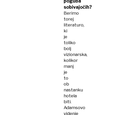
poguba
sobivajočih?
Berimo
torej
literaturo,
ki
je
toliko
bolj
vizionarska,
kolikor
manj
je
to
ob
nastanku
hotela
biti.
Adamsovo
videnje