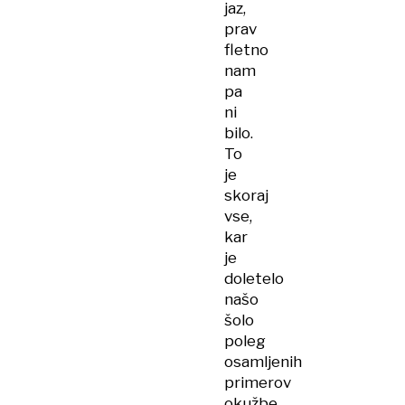
jaz,
prav
fletno
nam
pa
ni
bilo.
To
je
skoraj
vse,
kar
je
doletelo
našo
šolo
poleg
osamljenih
primerov
okužbe