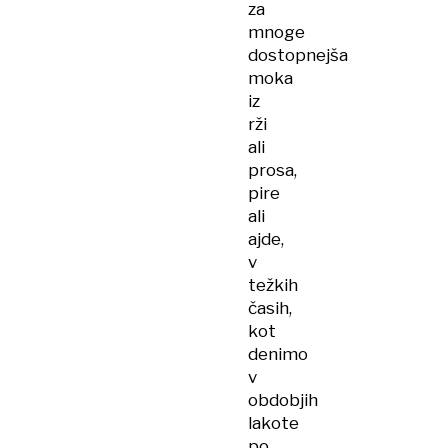
za
mnoge
dostopnejša
moka
iz
rži
ali
prosa,
pire
ali
ajde,
v
težkih
časih,
kot
denimo
v
obdobjih
lakote
po