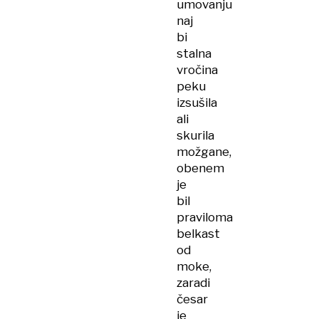
umovanju
naj
bi
stalna
vročina
peku
izsušila
ali
skurila
možgane,
obenem
je
bil
praviloma
belkast
od
moke,
zaradi
česar
je