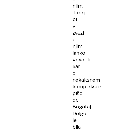
njim.
Torej
bi
v
zvezi
z
njim
lahko
govorili
kar
o
nekakšnem
kompleksu,«
piše
dr.
Bogataj.
Dolgo
je
bila