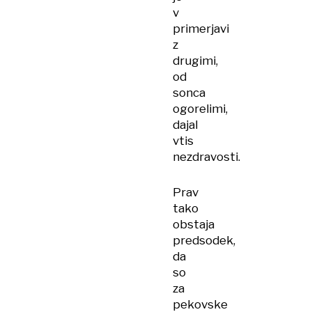
v
primerjavi
z
drugimi,
od
sonca
ogorelimi,
dajal
vtis
nezdravosti.
Prav
tako
obstaja
predsodek,
da
so
za
pekovske