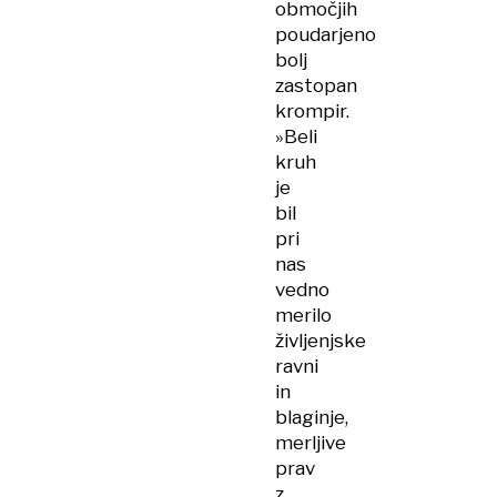
območjih
poudarjeno
bolj
zastopan
krompir.
»Beli
kruh
je
bil
pri
nas
vedno
merilo
življenjske
ravni
in
blaginje,
merljive
prav
z