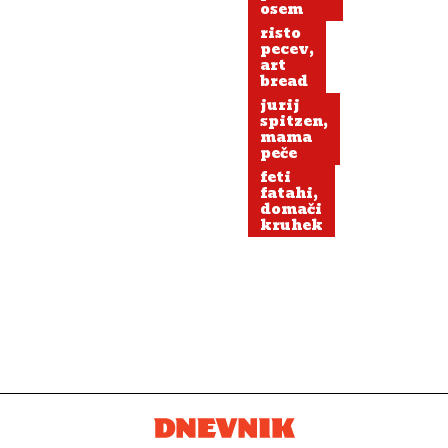
osem
risto
pecev,
art
bread
jurij
spitzen,
mama
peče
feti
fatahi,
domači
kruhek