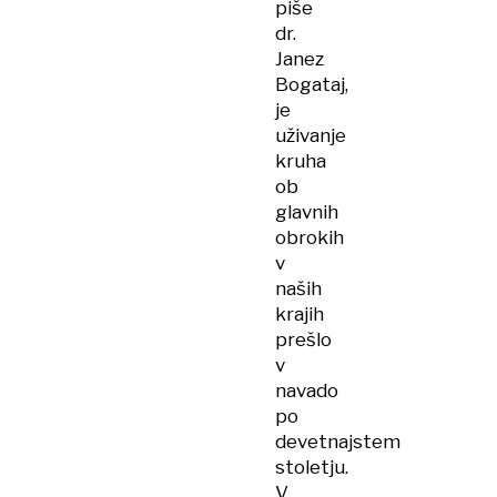
piše
dr.
Janez
Bogataj,
je
uživanje
kruha
ob
glavnih
obrokih
v
naših
krajih
prešlo
v
navado
po
devetnajstem
stoletju.
V