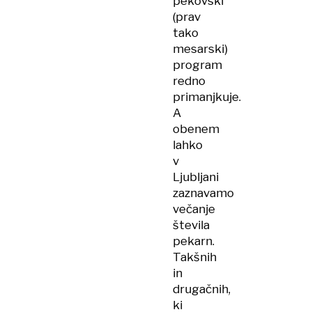
pekovski
(prav
tako
mesarski)
program
redno
primanjkuje.
A
obenem
lahko
v
Ljubljani
zaznavamo
večanje
števila
pekarn.
Takšnih
in
drugačnih,
ki