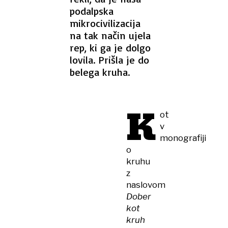
podalpska
mikrocivilizacija
na tak način ujela
rep, ki ga je dolgo
lovila. Prišla je do
belega kruha.
K
ot
v
monografiji
o
kruhu
z
naslovom
Dober
kot
kruh