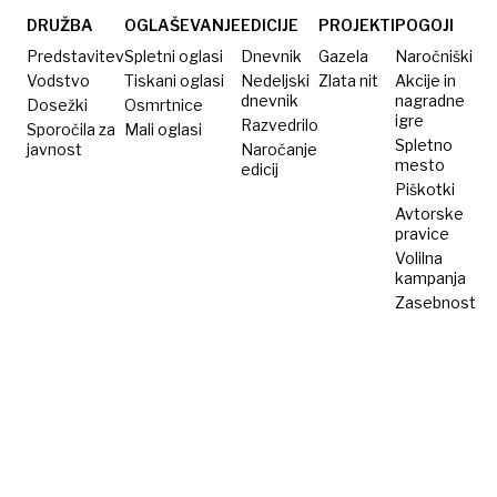
DRUŽBA
OGLAŠEVANJE
EDICIJE
PROJEKTI
POGOJI
Predstavitev
Spletni oglasi
Dnevnik
Gazela
Naročniški
Vodstvo
Tiskani oglasi
Nedeljski
Zlata nit
Akcije in
dnevnik
nagradne
Dosežki
Osmrtnice
igre
Razvedrilo
Sporočila za
Mali oglasi
Spletno
javnost
Naročanje
mesto
edicij
Piškotki
Avtorske
pravice
Volilna
kampanja
Zasebnost