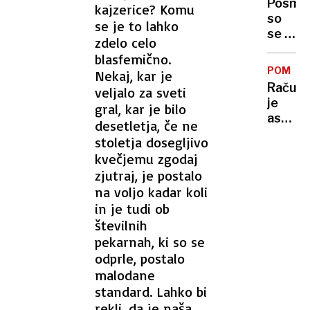
mu
Posmeh
kajzerice? Komu
trener
je
so
se je to lahko
Don
mar
se ji,
Nelson
zdelo celo
ker
blasfemično.
pleza
POMISL
Nekaj, kar je
v
Račun
veljalo za sveti
krilu.
je
gral, kar je bilo
Danes
astron
desetletja, če ne
meri
Trump
na
stoletja dosegljivo
napove
Mount
kvečjemu zgodaj
največ
Everes
zjutraj, je postalo
bojne
na voljo kadar koli
ladje
in je tudi ob
doslej,
številnih
kritiki
svarijo
pekarnah, ki so se
pred
odprle, postalo
polom
malodane
standard. Lahko bi
rekli, da je naša