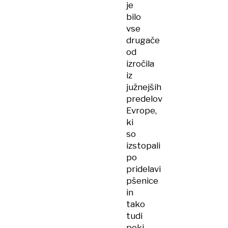
je
bilo
vse
drugače
od
izročila
iz
južnejših
predelov
Evrope,
ki
so
izstopali
po
pridelavi
pšenice
in
tako
tudi
peki