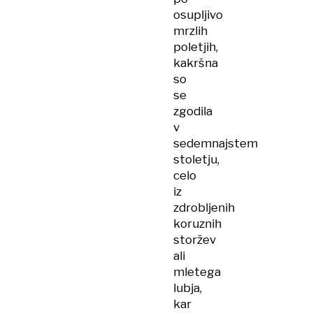
osupljivo
mrzlih
poletjih,
kakršna
so
se
zgodila
v
sedemnajstem
stoletju,
celo
iz
zdrobljenih
koruznih
storžev
ali
mletega
lubja,
kar