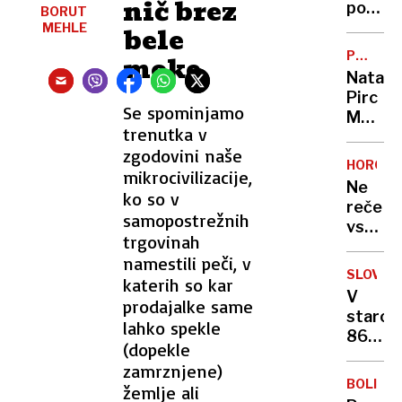
nič brez
porabe
BORUT
piva
MEHLE
bele
se
PO
moke
ne
NESREČ
Nataša
bo
Pirc
zausta
Se spominjamo
Musar:
na
trenutka v
"Težko
noben
zgodovini naše
mi
način”
HOROSK
mikrocivilizacije,
je,
Ne
zelo
ko so v
reče
težko.
samopostrežnih
vsak
Pa
trgovinah
»ljubim
ne
namestili peči, v
te«:
samo
SLOVO
katerih so kar
kako
zaradi
V
prodajalke same
posam
sebe"
staros
astrol
lahko spekle
86
zname
(dopekle
let
pokaže
zamrznjene)
umrl
da
BOLIVIJ
žemlje ali
košark