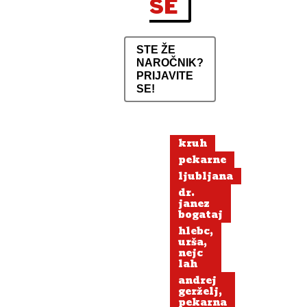
SE
STE ŽE
NAROČNIK?
PRIJAVITE
SE!
kruh
pekarne
ljubljana
dr.
janez
bogataj
hlebc,
urša,
nejc
lah
andrej
gerželj,
pekarna