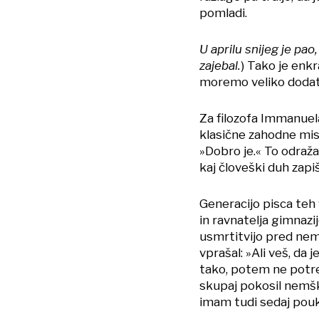
pomladi.
U aprilu snijeg je pao,
zajebal.
) Tako je enk
moremo veliko dodat
Za filozofa Immanuel
klasične zahodne misli
»Dobro je.« To odraža 
kaj človeški duh zapi
Generacijo pisca teh 
in ravnatelja gimnazi
usmrtitvijo pred nemš
vprašal: »Ali veš, da 
tako, potem ne potre
skupaj pokosil nemški 
imam tudi sedaj pouk