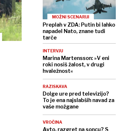
MOŽNI SCENARIJI
Preplah v ZDA: Putin bi lahko
napadel Nato, znane tudi
tarče
INTERVJU
Marina Martensson: »V eni
roki nosiš žalost, v drugi
hvaležnost«​
RAZISKAVA
Dolge ure pred televizijo?
To je ena najslabših navad za
vaše možgane
VROČINA
Avto, razgret na soncu? S