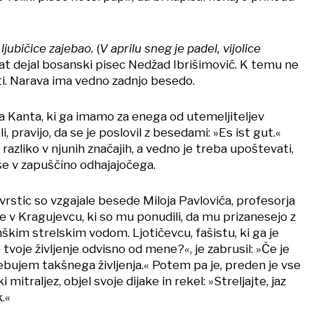
 ljubičice zajebao.
(
V aprilu sneg je padel, vijolice
rat dejal bosanski pisec Nedžad Ibrišimović. K temu ne
i. Narava ima vedno zadnjo besedo.
a Kanta, ki ga imamo za enega od utemeljiteljev
, pravijo, da se je poslovil z besedami: »Es ist gut.«
razliko v njunih značajih, a vedno je treba upoštevati,
še v zapuščino odhajajočega.
vrstic so vzgajale besede Miloja Pavlovića, profesorja
je v Kragujevcu, ki so mu ponudili, da mu prizanesejo z
kim strelskim vodom. Ljotičevcu, fašistu, ki ga je
je tvoje življenje odvisno od mene?«, je zabrusil: »Če je
bujem takšnega življenja.« Potem pa je, preden je vse
mitraljez, objel svoje dijake in rekel: »Streljajte, jaz
.«