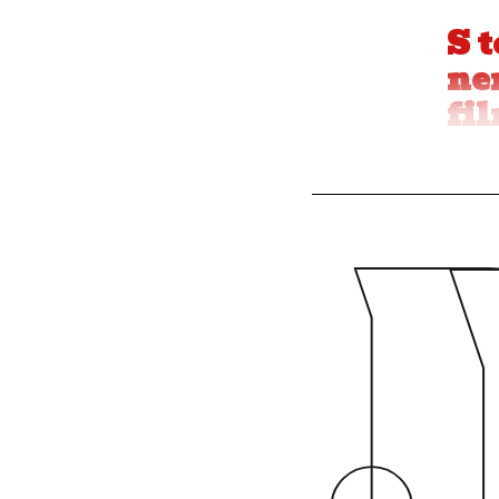
S 
ne
fi