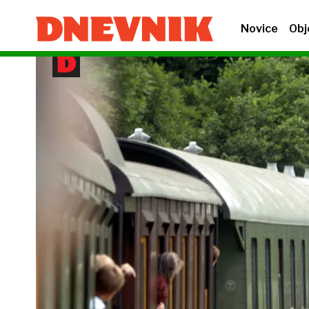
Novice
Obj