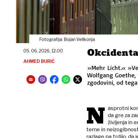
Fotografija: Bojan Velikonja
Okcident
05. 06. 2026, 12.00
AHMED BURIĆ
»Mehr Licht.« »Ve
Wolfgang Goethe, 
zgodovini, od tega
N
asprotni kom
da gre za za
življenja in
teme in neizogibnost 
razlage pa trdijo, da 