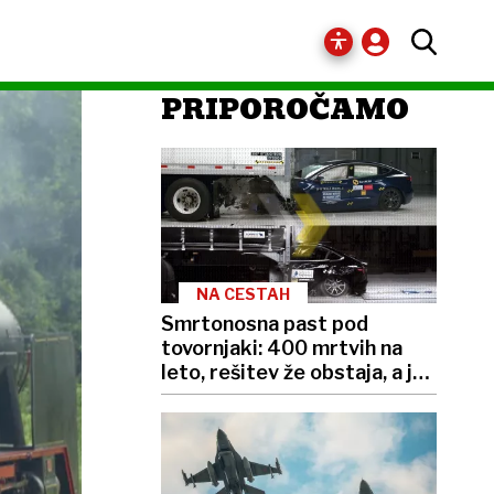
PRIPOROČAMO
NA CESTAH
Smrtonosna past pod
tovornjaki: 400 mrtvih na
leto, rešitev že obstaja, a je
v Evropi še ni