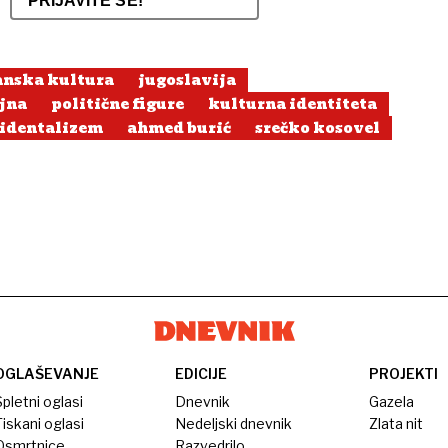
PRIJAVITE SE!
anska kultura
jugoslavija
jna
politične figure
kulturna identiteta
identalizem
ahmed burić
srečko kosovel
OGLAŠEVANJE
EDICIJE
PROJEKTI
pletni oglasi
Dnevnik
Gazela
iskani oglasi
Nedeljski dnevnik
Zlata nit
Osmrtnice
Razvedrilo