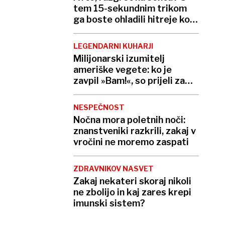
tem 15-sekundnim trikom
ga boste ohladili hitreje kot
s klimo
LEGENDARNI KUHARJI
Milijonarski izumitelj
ameriške vegete: ko je
zavpil »Bam!«, so prijeli za
kuhalnice
NESPEČNOST
Nočna mora poletnih noči:
znanstveniki razkrili, zakaj v
vročini ne moremo zaspati
ZDRAVNIKOV NASVET
Zakaj nekateri skoraj nikoli
ne zbolijo in kaj zares krepi
imunski sistem?