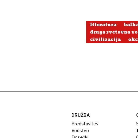
literatura
balk
druga svetovna vo
civilizacija
okc
DRUŽBA
Predstavitev
S
Vodstvo
T
Dosežki