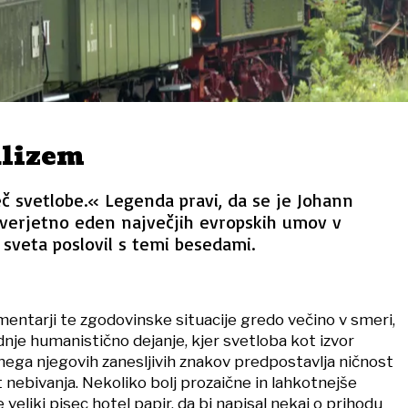
alizem
č svetlobe.« Legenda pravi, da se je Johann
verjetno eden največjih evropskih umov v
 sveta poslovil s temi besedami.
entarji te zgodovinske situacije gredo večino v smeri,
dnje humanistično dejanje, kjer svetloba kot izvor
 enega njegovih zanesljivih znakov predpostavlja ničnost
nebivanja. Nekoliko bolj prozaične in lahkotnejše
je veliki pisec hotel papir, da bi napisal nekaj o prihodu