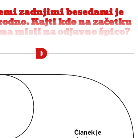
temi zadnjimi besedami je
rodno. Kajti kdo na začetku
lma misli na odjavno špico?
Članek je