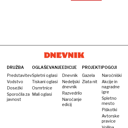
DRUŽBA
OGLAŠEVANJE
EDICIJE
PROJEKTI
POGOJI
Predstavitev
Spletni oglasi
Dnevnik
Gazela
Naročniški
Vodstvo
Tiskani oglasi
Nedeljski
Zlata nit
Akcije in
dnevnik
nagradne
Dosežki
Osmrtnice
igre
Razvedrilo
Sporočila za
Mali oglasi
Spletno
javnost
Naročanje
mesto
edicij
Piškotki
Avtorske
pravice
Volilna