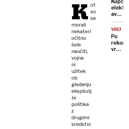
K
treba
Kupci
več
ot
elektri
mrtvih
so
avtov
in
se
v
ranjeni
morali
Sloveni
VREME
nekateri
na
Po
očitno
trnih,
rekor
šele
denarj
vročin
naučiti,
za
valu
vojna
subven
bomo
ni
zmanjk
končno
užitek
dočaka
ob
ohladi
gledanju
eksplozij.
Je
politika
z
drugimi
sredstvi.