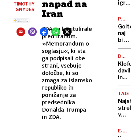
napad na
do
igralka
TIMOTHY
službe
in
SNYDER
Iran
avtov
novina
PO
za
mamo
RAZHO
Goltes
ZDA so kapitulirale
zaseb
lasala,
naj
rabo
pred Iranom.
grizla
bi od
»Memorandum o
in
Dončić
grozila
soglasju«, ki sta
zahtev
da ji
DRUŽIN
ga podpisali obe
slabih
NASILJE
bo
Klofuta
strani, vsebuje
44
»utrga
davil
določbe, ki so
milijon
glavo«
in
zmaga za islamsko
evrov
grozil
republiko in
in
z
manj
ponižanje za
TAJSKA
nožem,
stikov
Najstn
predsednika
a v
z
strelja
Donalda Trumpa
zapor
otrok
v
in ZDA.
mu
šoli
ne
v
bo
E-
Bangko
MOBILN