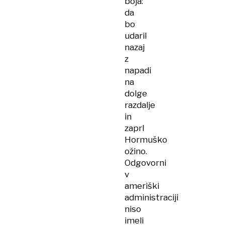
boja:
da
bo
udaril
nazaj
z
napadi
na
dolge
razdalje
in
zaprl
Hormuško
ožino.
Odgovorni
v
ameriški
administraciji
niso
imeli