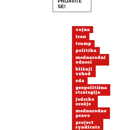
PRIJAVITE
SE!
vojna
iran
trump
politika
mednarodni
odnosi
bližnji
vzhod
zda
geopolitična
strategija
jedrsko
orožje
mednarodno
pravo
project
syndicate