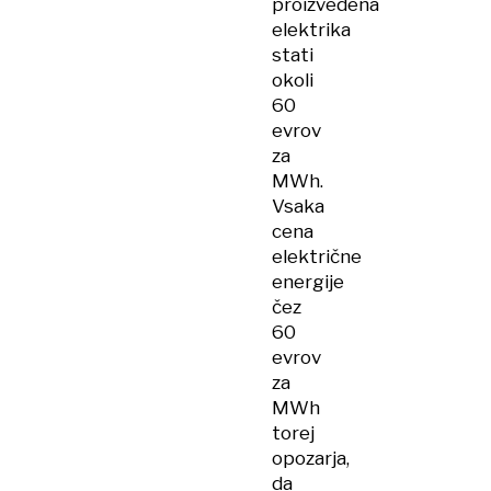
proizvedena
elektrika
stati
okoli
60
evrov
za
MWh.
Vsaka
cena
električne
energije
čez
60
evrov
za
MWh
torej
opozarja,
da