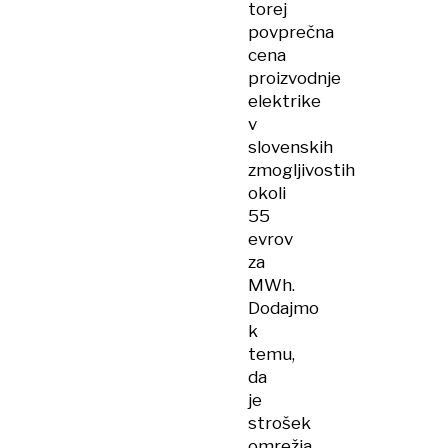
torej
povprečna
cena
proizvodnje
elektrike
v
slovenskih
zmogljivostih
okoli
55
evrov
za
MWh.
Dodajmo
k
temu,
da
je
strošek
omrežja,