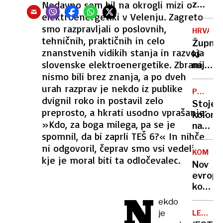
šteje
Nedavno sem bil na okrogli mizi o
z
rosnih
nakup
elektroenergetiki v Velenju. Zagreto
16
stroja
smo razpravljali o poslovnih,
HRVAŠK
let
pomag
tehničnih, praktičnih in celo
Župnik
Elanu
znanstvenih vidikih stanja in razvoja
ki
slovenske elektroenergetike. Zbrani
naj
nismo bili brez znanja, a po dveh
bi
plačev
urah razprav je nekdo iz publike
PRAZNI
za
dvignil roko in postavil zelo
GNEČA
Stoječ
spolne
preprosto, a hkrati usodno vprašanje:
kolone
usluge
»Kdo, za boga milega, pa se je
na
izdala
spomnil, da bi zaprli TEŠ 6?« In nihče
južni
SMS
ni odgovoril, čeprav smo vsi vedeli,
ljublja
sporoč
KOMEN
obvozn
kje je moral biti ta odločevalec.
Nov
evrops
korenč
N
za
ekdo
Vučića
je
LEPA
GESTA