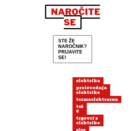
NAROČITE
SE
STE ŽE
NAROČNIK?
PRIJAVITE
SE!
elektrika
proizvodnja
elektrike
termoelektrarna
teš
6
trgovci z
elektriko
eles