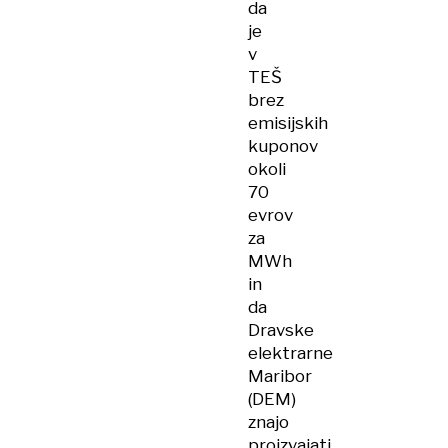
da
je
v
TEŠ
brez
emisijskih
kuponov
okoli
70
evrov
za
MWh
in
da
Dravske
elektrarne
Maribor
(DEM)
znajo
proizvajati