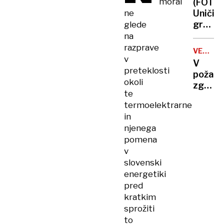
moral
(FOTO)
ne
Uničili
grafit
glede
Kobeja
na
Bryant
razprave
VELIKE
obnovil
v
MALENC
V
ga je
preteklosti
požaru
Luka
okoli
zgorel
Dončić
te
celote
termoelektrarne
objekt,
in
poginil
njenega
tudi
pomena
220
v
golobo
slovenski
energetiki
pred
kratkim
sprožiti
to