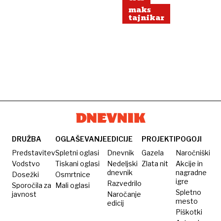
maks
tajnikar
DRUŽBA
OGLAŠEVANJE
EDICIJE
PROJEKTI
POGOJI
Predstavitev
Spletni oglasi
Dnevnik
Gazela
Naročniški
Vodstvo
Tiskani oglasi
Nedeljski
Zlata nit
Akcije in
dnevnik
nagradne
Dosežki
Osmrtnice
igre
Razvedrilo
Sporočila za
Mali oglasi
Spletno
javnost
Naročanje
mesto
edicij
Piškotki