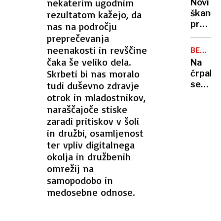
zaradi
nekaterim ugodnim
Novi
zasegl
zastru
škanda
rezultatom kažejo, da
skoraj
pretre
nas na področju
tisoč
vrh
preprečevanja
kosov
nogom
neenakosti in revščine
BENCIN
domne
IN
čaka še veliko dela.
Na
Infanti
DIZEL
Skrbeti bi nas moralo
črpalk
ljubica
se
tudi duševno zdravje
in
nam
otrok in mladostnikov,
visoko
obeta
naraščajoče stiske
izplači
občutn
zaradi pritiskov v šoli
Uefe
poceni
in družbi, osamljenost
goriva,
ter vpliv digitalnega
dizel
okolja in družbenih
kar
omrežij na
12
samopodobo in
centov
medosebne odnose.
cenejši