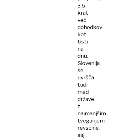
3,5-
krat
več
dohodkov
kot
tisti
na
dnu.
Slovenija
se
uvršča
tudi
med
države
z
najmanjšim
tveganjem
revščine,
saj