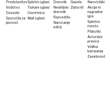
Predstavitev
Spletni oglasi
Dnevnik
Gazela
Naročniški
Vodstvo
Tiskani oglasi
Nedeljski
Zlata nit
Akcije in
dnevnik
nagradne
Dosežki
Osmrtnice
igre
Razvedrilo
Sporočila za
Mali oglasi
Spletno
javnost
Naročanje
mesto
edicij
Piškotki
Avtorske
pravice
Volilna
kampanja
Zasebnost