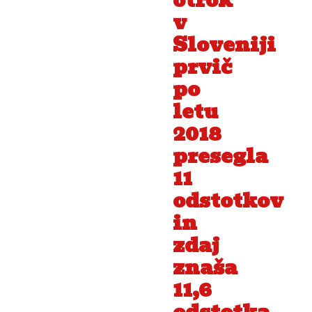
otrok
v
Sloveniji
prvič
po
letu
2018
presegla
11
odstotkov
in
zdaj
znaša
11,6