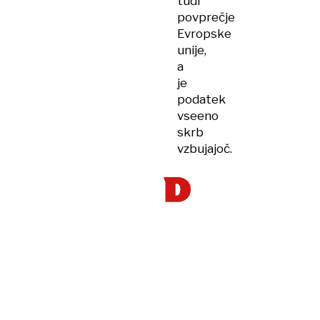
tudi
povprečje
Evropske
unije,
a
je
podatek
vseeno
skrb
vzbujajoč.