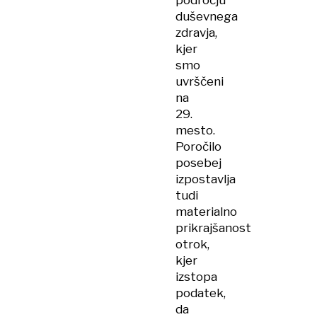
področju
duševnega
zdravja,
kjer
smo
uvrščeni
na
29.
mesto.
Poročilo
posebej
izpostavlja
tudi
materialno
prikrajšanost
otrok,
kjer
izstopa
podatek,
da