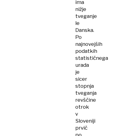
ima
nižje
tveganje
le
Danska.
Po
najnovejših
podatkih
statističnega
urada
je
sicer
stopnja
tveganja
revščine
otrok
v
Sloveniji
prvič
po