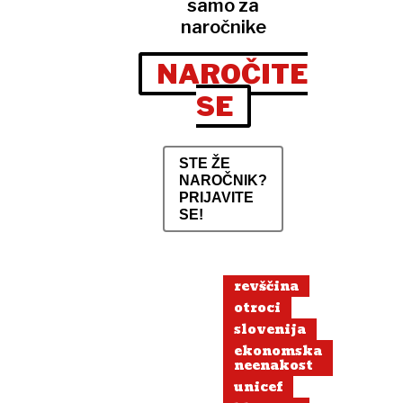
samo za
naročnike
NAROČITE
SE
STE ŽE
NAROČNIK?
PRIJAVITE
SE!
revščina
otroci
slovenija
ekonomska
neenakost
unicef