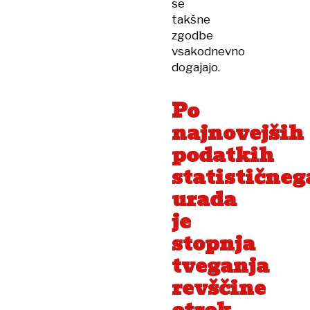
se
takšne
zgodbe
vsakodnevno
dogajajo.
Po
najnovejših
podatkih
statističneg
urada
je
stopnja
tveganja
revščine