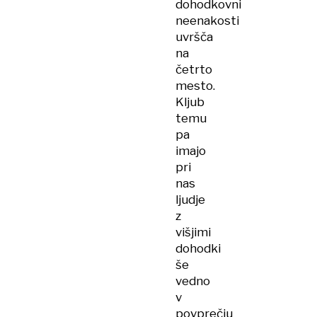
dohodkovni
neenakosti
uvršča
na
četrto
mesto.
Kljub
temu
pa
imajo
pri
nas
ljudje
z
višjimi
dohodki
še
vedno
v
povprečju