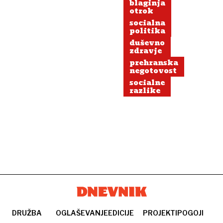
blaginja
otrok
socialna
politika
duševno
zdravje
prehranska
negotovost
socialne
razlike
DRUŽBA
OGLAŠEVANJE
EDICIJE
PROJEKTI
POGOJI