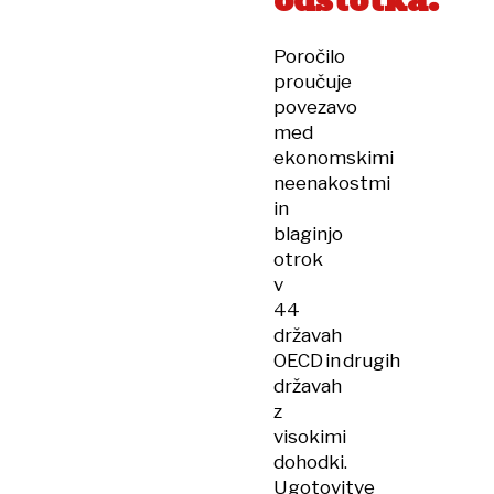
odstotka.
Poročilo
proučuje
povezavo
med
ekonomskimi
neenakostmi
in
blaginjo
otrok
v
44
državah
OECD in drugih
državah
z
visokimi
dohodki.
Ugotovitve