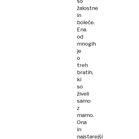
so
žalostne
in
boleče.
Ena
od
mnogih
je
o
treh
bratih,
ki
so
živeli
samo
z
mamo.
Ona
in
najstarejši