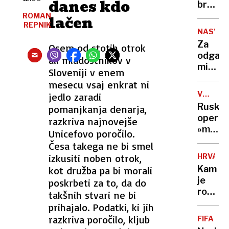
danes kdo
trčil
brez
v
besed,
ROMAN
lačen
potniš
REPNIK
nad
NASVET
šest
Afgan
Za
Osem od stotih otrok
huje
je
odganj
poškod
ali mladostnikov v
videl
miši
Sloveniji v enem
152-
pogos
metrsk
mesecu vsaj enkrat ni
zadost
trikotn
VOJNA
jedlo zaradi
že
V
brez
Ruska
pomanjkanja denarja,
en
UKRAJIN
luči
operac
razkriva najnovejše
sam
»mede
Unicefovo poročilo.
list
past«:
Česa takega ne bi smel
priljub
po
rastlin
izkusiti noben otrok,
HRVAŠK
lažni
Kam
kot družba pa bi morali
spletni
je
poskrbeti za to, da do
romanc
romal
takšnih stvari ne bi
ukrajin
sporni
prihajalo. Podatki, ki jih
vojak
pršut?
razkriva poročilo, kljub
umrl
FIFA
Inšpekt