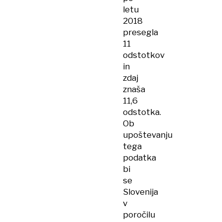
letu
2018
presegla
11
odstotkov
in
zdaj
znaša
11,6
odstotka.
Ob
upoštevanju
tega
podatka
bi
se
Slovenija
v
poročilu