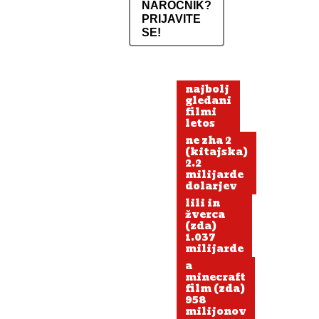
NAROČNIK?
PRIJAVITE
SE!
najbolj
gledani
filmi
letos
ne zha 2
(kitajska)
2.2
milijarde
dolarjev
lili in
žverca
(zda)
1.037
milijarde
a
minecraft
film (zda)
958
milijonov