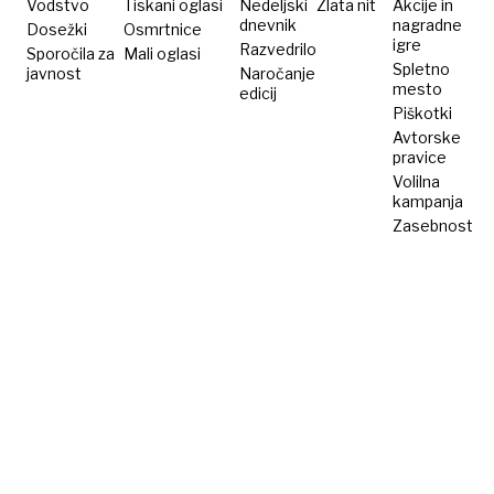
Vodstvo
Tiskani oglasi
Nedeljski
Zlata nit
Akcije in
dnevnik
nagradne
Dosežki
Osmrtnice
igre
Razvedrilo
Sporočila za
Mali oglasi
Spletno
javnost
Naročanje
mesto
edicij
Piškotki
Avtorske
pravice
Volilna
kampanja
Zasebnost