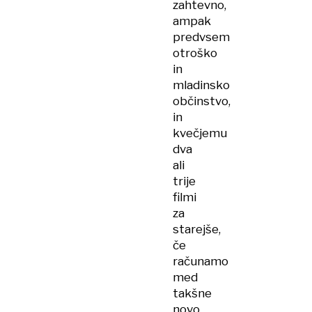
zahtevno,
ampak
predvsem
otroško
in
mladinsko
občinstvo,
in
kvečjemu
dva
ali
trije
filmi
za
starejše,
če
računamo
med
takšne
novo