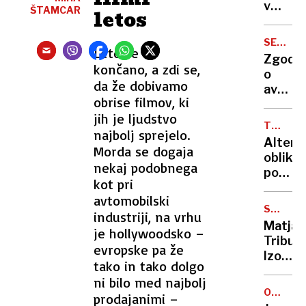
tudi
v
ŠTAMCAR
letos
domne
avtu
organi
divjal,
SEM
prevozi
Leto še ni
IN
Zgodb
rdečo
TJA
končano, a zdi se,
o
luč,
da že dobivamo
avtu,
vozil
obrise filmov, ki
ki je
v
jih je ljudstvo
motori
naspro
TRAJNO
najbolj sprejelo.
pol
POKOPA
smer
Altern
Evrope
Morda se dogaja
in
oblike
Lada
nekaj podobnega
trčil
pokopa
praznu
kot pri
v
Zadnji
60
avtomobilski
policis
počite
let
SPOLNO
industriji, na vrhu
na
NADLEG
Matjaž
je hollywoodsko –
cvetli
Tribuš
travni
evropske pa že
Izogib
tako in tako dolgo
sojenj
ni bilo med najbolj
ali
OCENA
prodajanimi –
hude
GOSTIL