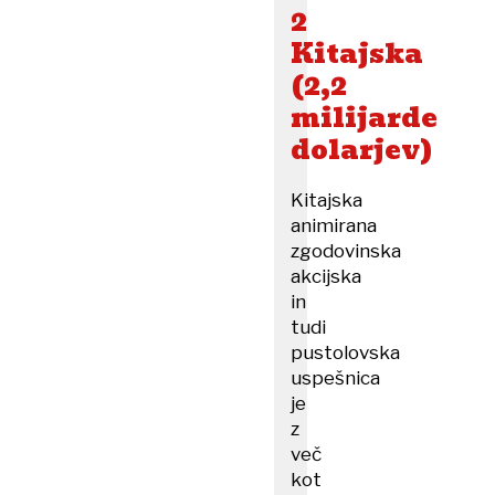
2
Kitajska
(2,2
milijarde
dolarjev)
Kitajska
animirana
zgodovinska
akcijska
in
tudi
pustolovska
uspešnica
je
z
več
kot