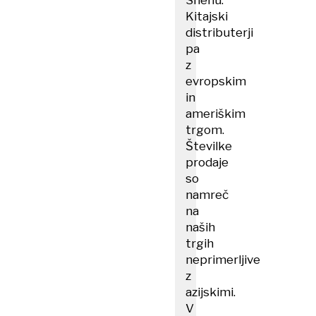
Shenu.
Kitajski
distributerji
pa
z
evropskim
in
ameriškim
trgom.
Številke
prodaje
so
namreč
na
naših
trgih
neprimerljive
z
azijskimi.
V