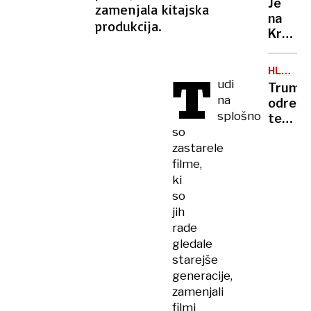
Je
zamenjala kitajska
zdravs
na
produkcija.
težave
Krasu
res
vse
T
HLADN
krasno
VOJNA
udi
Trump
Tokrat
na
odredil
obisk
splošno
testira
bližje
so
ameriš
polomij
zastarele
jedrsk
kot
filme,
orožja
dobre
ki
kosilu
so
jih
rade
gledale
starejše
generacije,
zamenjali
filmi