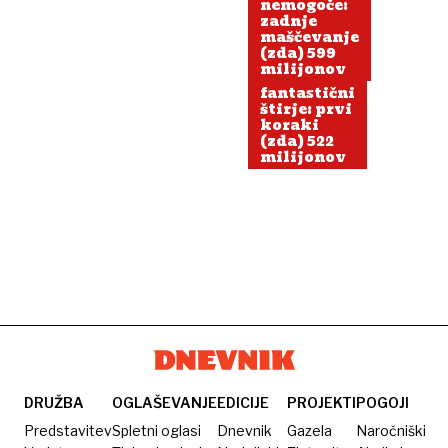
nemogoče:
zadnje
maščevanje
(zda) 599
milijonov
fantastični
štirje: prvi
koraki
(zda) 522
milijonov
DRUŽBA
OGLAŠEVANJE
EDICIJE
PROJEKTI
POGOJI
Predstavitev
Spletni oglasi
Dnevnik
Gazela
Naročniški