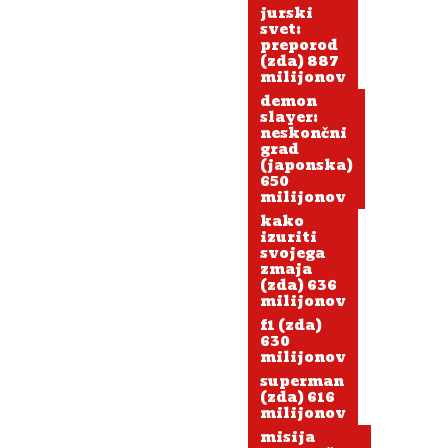
jurski
svet:
preporod
(zda) 887
milijonov
demon
slayer:
neskončni
grad
(japonska)
650
milijonov
kako
izuriti
svojega
zmaja
(zda) 636
milijonov
f1 (zda)
630
milijonov
superman
(zda) 616
milijonov
misija