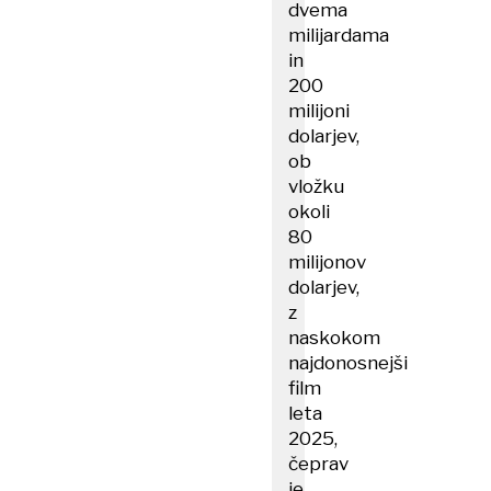
dvema
milijardama
in
200
milijoni
dolarjev,
ob
vložku
okoli
80
milijonov
dolarjev,
z
naskokom
najdonosnejši
film
leta
2025,
čeprav
je