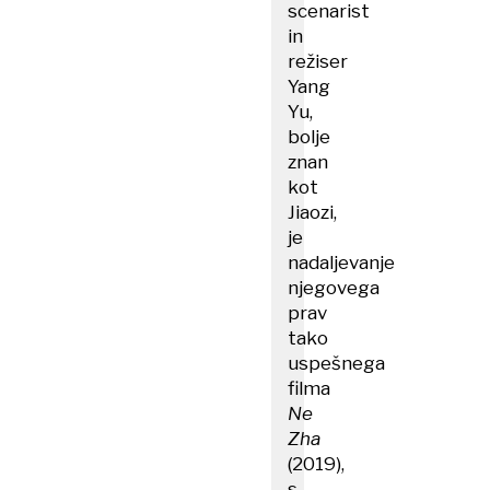
scenarist
in
režiser
Yang
Yu,
bolje
znan
kot
Jiaozi,
je
nadaljevanje
njegovega
prav
tako
uspešnega
filma
Ne
Zha
(2019),
s