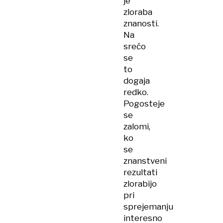
je
zloraba
znanosti.
Na
srečo
se
to
dogaja
redko.
Pogosteje
se
zalomi,
ko
se
znanstveni
rezultati
zlorabijo
pri
sprejemanju
interesno