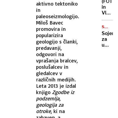
(FOTO
aktivno tektoniko
viruso
in
in
jih
VIDEO)
bodo
paleoseizmologijo.
Kaos
zaščitil
Miloš Bavec
v
že v
STEFAN
promovira in
parlam
P.
porodni
Sojenj
popularizira
poslan
za
geologijo s članki,
Kurtija
umor
predavanji,
obmeta
vplivni
z
odgovori na
šele
jajci
vprašanja bralcev,
pozimi,
poslušalcev in
Sloven
gledalcev v
naj
različnih medijih.
bi
Leta 2013 je izdal
pomag
brat
knjigo
Zgodbe iz
in
podzemlja,
očim
geologija za
otroke
, ki na
zabaven, a