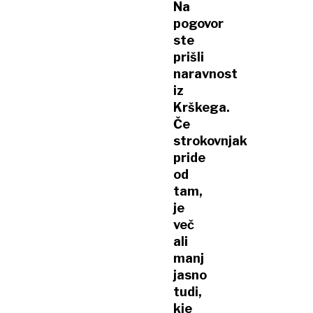
Na
pogovor
ste
prišli
naravnost
iz
Krškega.
Če
strokovnjak
pride
od
tam,
je
več
ali
manj
jasno
tudi,
kje