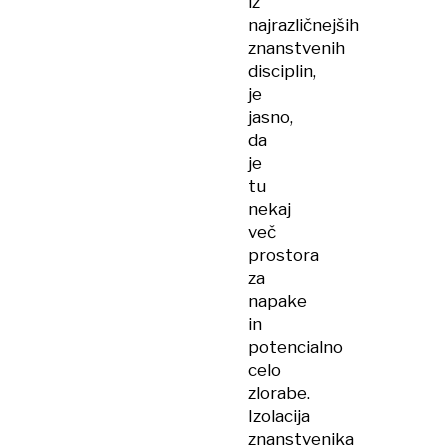
iz
najrazličnejših
znanstvenih
disciplin,
je
jasno,
da
je
tu
nekaj
več
prostora
za
napake
in
potencialno
celo
zlorabe.
Izolacija
znanstvenika