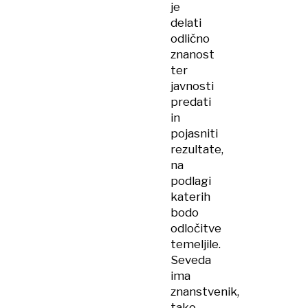
je
delati
odlično
znanost
ter
javnosti
predati
in
pojasniti
rezultate,
na
podlagi
katerih
bodo
odločitve
temeljile.
Seveda
ima
znanstvenik,
tako