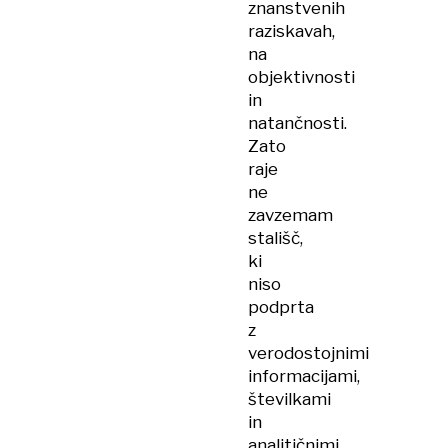
znanstvenih
raziskavah,
na
objektivnosti
in
natančnosti.
Zato
raje
ne
zavzemam
stališč,
ki
niso
podprta
z
verodostojnimi
informacijami,
številkami
in
analitičnimi