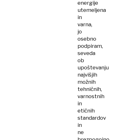
energije
utemeljena
in
varna,
jo
osebno
podpiram,
seveda
ob
upoštevanju
najvišjih
možnih
tehničnih,
varnostnih
in
etičnih
standardov
in
ne
brezpogojno.