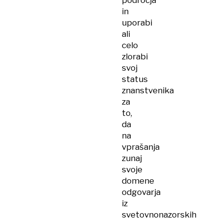
področja
in
uporabi
ali
celo
zlorabi
svoj
status
znanstvenika
za
to,
da
na
vprašanja
zunaj
svoje
domene
odgovarja
iz
svetovnonazorskih