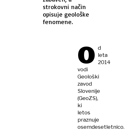
strokovni način
opisuje geološke
fenomene.
O
d
leta
2014
vodi
Geološki
zavod
Slovenije
(GeoZS),
ki
letos
praznuje
osemdesetletnico.