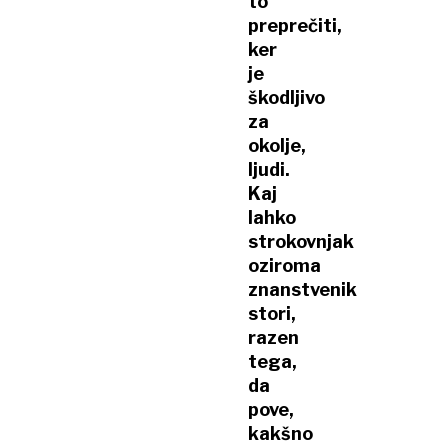
to
preprečiti,
ker
je
škodljivo
za
okolje,
ljudi.
Kaj
lahko
strokovnjak
oziroma
znanstvenik
stori,
razen
tega,
da
pove,
kakšno