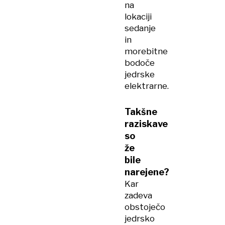
na
lokaciji
sedanje
in
morebitne
bodoče
jedrske
elektrarne.
Takšne
raziskave
so
že
bile
narejene?
Kar
zadeva
obstoječo
jedrsko