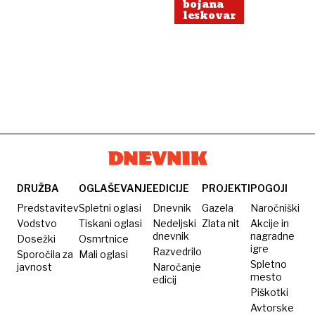
bojana
leskovar
DRUŽBA
OGLAŠEVANJE
EDICIJE
PROJEKTI
POGOJI
Predstavitev
Spletni oglasi
Dnevnik
Gazela
Naročniški
Vodstvo
Tiskani oglasi
Nedeljski
Zlata nit
Akcije in
dnevnik
nagradne
Dosežki
Osmrtnice
igre
Razvedrilo
Sporočila za
Mali oglasi
Spletno
javnost
Naročanje
mesto
edicij
Piškotki
Avtorske