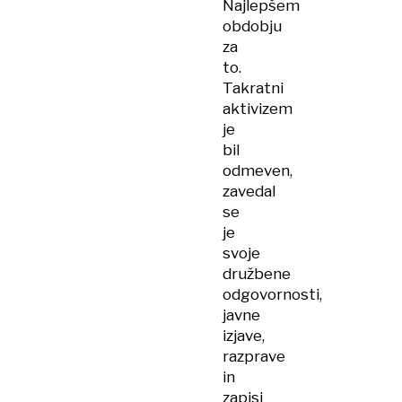
Najlepšem
obdobju
za
to.
Takratni
aktivizem
je
bil
odmeven,
zavedal
se
je
svoje
družbene
odgovornosti,
javne
izjave,
razprave
in
zapisi