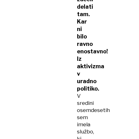
delati
tam.
Kar
ni
bilo
ravno
enostavno!
Iz
aktivizma
v
uradno
politiko.
V
sredini
osemdesetih
sem
imela
službo,
ki