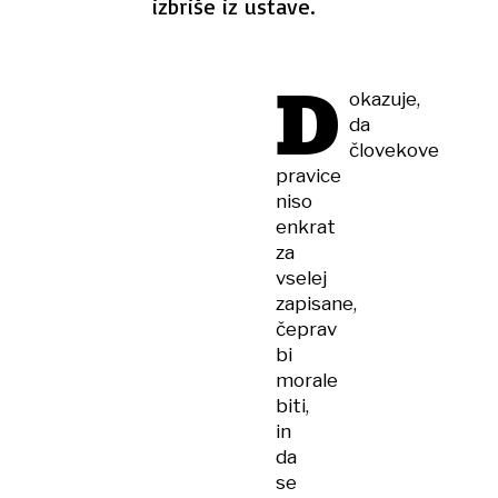
izbriše iz ustave.
D
okazuje,
da
človekove
pravice
niso
enkrat
za
vselej
zapisane,
čeprav
bi
morale
biti,
in
da
se