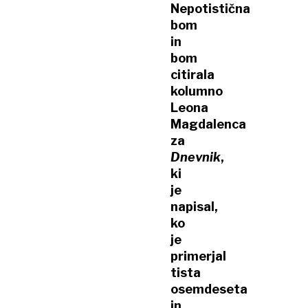
Nepotistična
bom
in
bom
citirala
kolumno
Leona
Magdalenca
za
Dnevnik
,
ki
je
napisal,
ko
je
primerjal
tista
osemdeseta
in