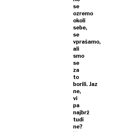
se
ozremo
okoli
sebe,
se
vprašamo,
ali
smo
se
za
to
borili. Jaz
ne,
vi
pa
najbrž
tudi
ne?