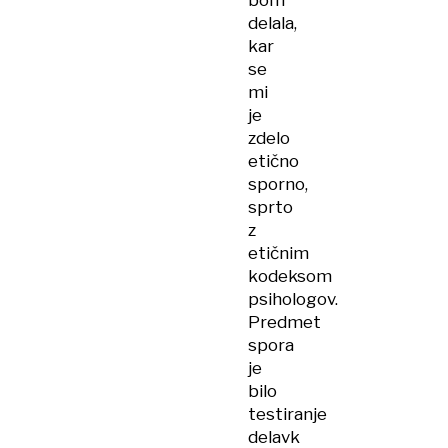
bom
delala,
kar
se
mi
je
zdelo
etično
sporno,
sprto
z
etičnim
kodeksom
psihologov.
Predmet
spora
je
bilo
testiranje
delavk