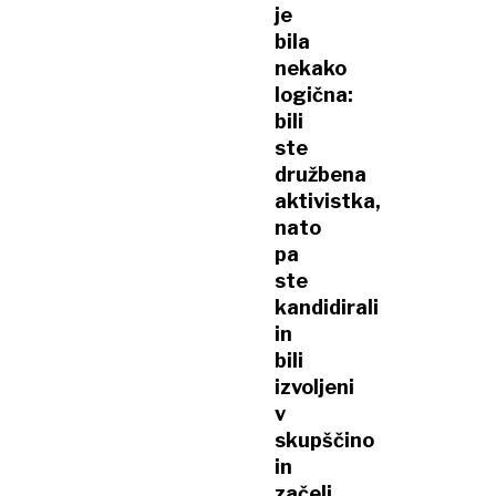
je
bila
nekako
logična:
bili
ste
družbena
aktivistka,
nato
pa
ste
kandidirali
in
bili
izvoljeni
v
skupščino
in
začeli