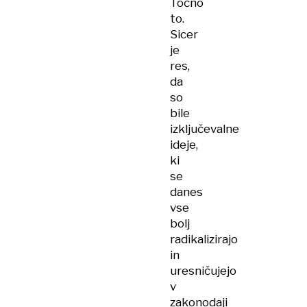
Točno
to.
Sicer
je
res,
da
so
bile
izključevalne
ideje,
ki
se
danes
vse
bolj
radikalizirajo
in
uresničujejo
v
zakonodaji