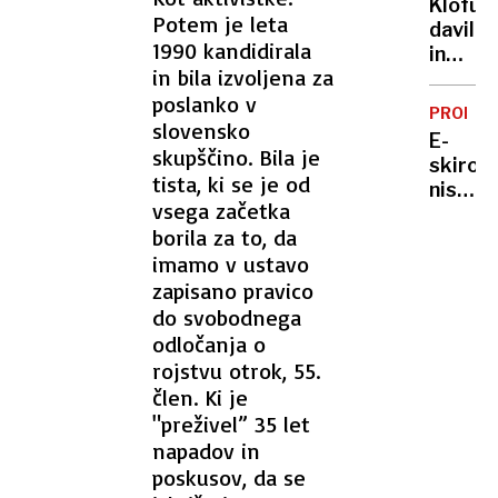
stikov
Klofuta
šoferj
Potem je leta
z
davil
do
1990 kandidirala
otrok
in
službe
in bila izvoljena za
grozil
avtov
poslanko v
z
za
PROME
nožem,
slovensko
zaseb
E-
a v
skupščino. Bila je
rabo
skiroji
zapor
tista, ki se je od
niso
mu
vsega začetka
igrača:
ne
borila za to, da
v
bo
imamo v ustavo
enem
treba
dnevu
zapisano pravico
dve
do svobodnega
nesreči
odločanja o
eden
rojstvu otrok, 55.
od
člen. Ki je
otrok
"preživel” 35 let
huje
napadov in
poškod
poskusov, da se