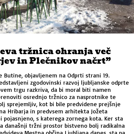
eva tržnica ohranja več
jev in Plečnikov načrt”
 Butine, objavljenem na Odprti strani 19.
dstavljeni zgodovinski razvoj ljubljanske odprte
vem trgu razkriva, da bi moral biti namen
renoviti osrednjo tržnico za nasprotnike te
lj sprejemljiv, kot bi bile predvidene prejšnje
na Hribarja in predvsem arhitekta Jožeta
i pojasnjeno, s katerega zornega kota. Ker sta
a današnji tržni prostor bistveno bolj radikalna
predvideva Mestna občina Ljubljana danes, sta pa