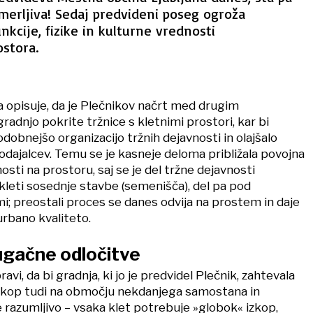
merljiva! Sedaj predvideni poseg ogroža
nkcije, fizike in kulturne vrednosti
stora.
 opisuje, da je Plečnikov načrt med drugim
radnjo pokrite tržnice s kletnimi prostori, kar bi
dobnejšo organizacijo tržnih dejavnosti in olajšalo
dajalcev. Temu se je kasneje deloma približala povojna
osti na prostoru, saj se je del tržne dejavnosti
kleti sosednje stavbe (semenišča), del pa pod
i; preostali proces se danes odvija na prostem in daje
urbano kvaliteto.
rugačne odločitve
vi, da bi gradnja, ki jo je predvidel Plečnik, zahtevala
zkop tudi na območju nekdanjega samostana in
e razumljivo – vsaka klet potrebuje »globok« izkop,