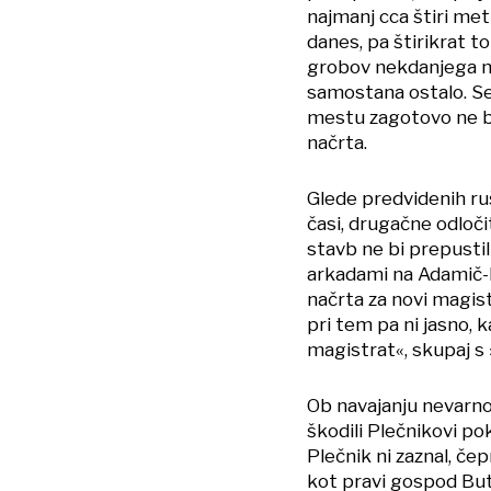
najmanj cca štiri met
danes, pa štirikrat t
grobov nekdanjega 
samostana ostalo. Se
mestu zagotovo ne bi
načrta.
Glede predvidenih ru
časi, drugačne odloči
stavb ne bi prepusti
arkadami na Adamič-
načrta za novi magist
pri tem pa ni jasno, 
magistrat«, skupaj s 
Ob navajanju nevarnos
škodili Plečnikovi po
Plečnik ni zaznal, če
kot pravi gospod Bu