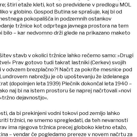
re; štiri etaže kleti, kot so predvidene v predlogu MOL
oliko v globino. Gospod Butina se sprašuje, kaj bi od
mestnega pokopališča in podzemnih ostankov
danje tržnice kot odprtega javnega prostora na tem
 bilo – kar nedvomno drži glede na prikazano maketo
šitev stavb v okolici tržnice lahko rečemo samo: »Drugi
tve!« Prav gotovo tudi takrat lastniki (Cerkev) svojih
li v odvzem brezplačno?! Načrt za pokrite mesnice pod
Lundrovem nabrežju je ob upoštevanju že izdelanega
rat (dopolnjen leta 1939) Plečnik dokončal leta 1940 –
kako naj bi na istem prostoru še naprej načrtovali »novi
»tržno dejavnostjo«.
ti, da bi prekinjeni vodni tokovi pod zemljo lahko
kriti tržnici, ne smemo spregledati, da teh nevarnosti
prav ima njegova tržnica precej globoko kletno etažo,
tina – vendar če pogledamo prereze v novem načrtu za