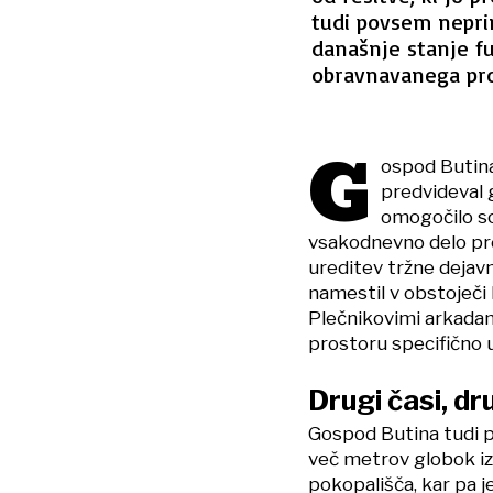
tudi povsem nepri
današnje stanje fu
obravnavanega pro
G
ospod Butina
predvideval g
omogočilo so
vsakodnevno delo pro
ureditev tržne dejavn
namestil v obstoječi 
Plečnikovimi arkadam
prostoru specifično 
Drugi časi, d
Gospod Butina tudi pra
več metrov globok i
pokopališča, kar pa j