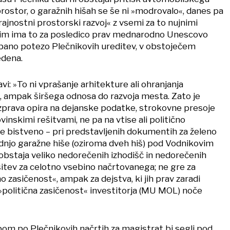
ostor, o garažnih hišah se še ni »modrovalo«, danes pa
jnostni prostorski razvoj« z vsemi za to nujnimi
gim ima to za posledico prav mednarodno Unescovo
rbano potezo Plečnikovih ureditev, v obstoječem
vedena.
i: »To ni vprašanje arhitekture ali ohranjanja
, ampak širšega odnosa do razvoja mesta. Zato je
prava opira na dejanske podatke, strokovne presoje
vinskimi rešitvami, ne pa na vtise ali politično
je bistveno – pri predstavljenih dokumentih za želeno
njo garažne hiše (oziroma dveh hiš) pod Vodnikovim
obstaja veliko nedorečenih izhodišč in nedorečenih
itev za celotno vsebino načrtovanega; ne gre za
čno zasičenost«, ampak za dejstva, ki jih prav zaradi
»politična zasičenost« investitorja (MU MOL) noče
pom po Plečnikovih načrtih za magistrat bi segli pod