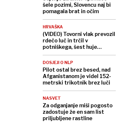
šele pozimi, Slovencu naj bi
pomagala brat in očim
HRVAŠKA
(VIDEO) Tovorni vlak prevozil
rdečo luč in trčil v
potniškega, šest huje
poškodovanih
DOSJEJI O NLP
Pilot ostal brez besed, nad
Afganistanom je videl 152-
metrski trikotnik brez luči
NASVET
Za odganjanje miši pogosto
zadostuje že en sam list
priljubljene rastline