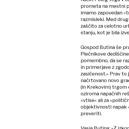
prometa na mestni pr
imamo zapovedan »tra
razmisleki. Med dru
zaščito za celotno u
stanju, kot je bila iz
Gospod Butina še prav
Plečnikove dediščine
pomembno, da se raz
in primerjave z zgodo
zasičenost.« Prav to 
načrtovano novo grad
(in Krekovim) trgom 
oziroma napačnih reš
»vtise« ali za »politi
objektivnosti napak 
preveriti.
Vasja Butina: »Z izko