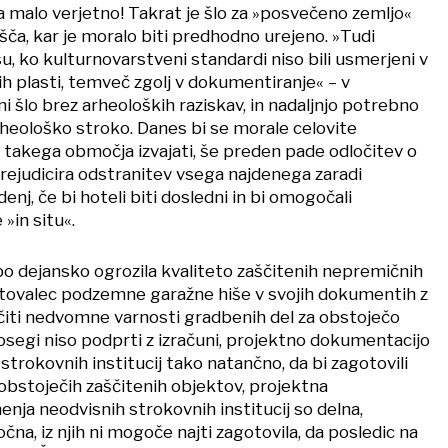
a malo verjetno! Takrat je šlo za »posvečeno zemljo«
ča, kar je moralo biti predhodno urejeno. »Tudi
asu, ko kulturnovarstveni standardi niso bili usmerjeni v
h plasti, temveč zgolj v dokumentiranje« – v
i šlo brez arheoloških raziskav, in nadaljnjo potrebno
rheološko stroko. Danes bi se morale celovite
 takega območja izvajati, še preden pade odločitev o
prejudicira odstranitev vsega najdenega zaradi
nj, če bi hoteli biti dosledni in bi omogočali
»in situ«.
o dejansko ogrozila kvaliteto zaščitenih nepremičnih
tovalec podzemne garažne hiše v svojih dokumentih z
iti nedvomne varnosti gradbenih del za obstoječo
osegi niso podprti z izračuni, projektno dokumentacijo
 strokovnih institucij tako natančno, da bi zagotovili
obstoječih zaščitenih objektov, projektna
nja neodvisnih strokovnih institucij so delna,
na, iz njih ni mogoče najti zagotovila, da posledic na