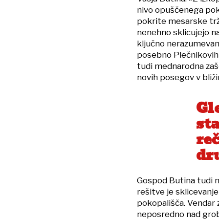
nivo opuščenega pokop
pokrite mesarske trž
nenehno sklicujejo na
ključno nerazumevanj
posebno Plečnikovih a
tudi mednarodna zašč
novih posegov v bližin
Gl
sta
re
dr
Gospod Butina tudi 
rešitve je sklicevan
pokopališča. Vendar 
neposredno nad grobov