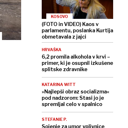
KOSOVO
(FOTO in VIDEO) Kaos v
parlamentu, poslanka Kurtija
obmetavala z jajci
HRVAŠKA
6,2 promila alkohola v krvi –
primer, ki je osupnil izkušene
splitske zdravnike
KATARINA WITT
»Najlepši obraz socializma«
pod nadzorom: Stasi jo je
spremljal celo v spalnico
STEFANIE P.
Sojenje za umor vplivnice