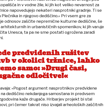
ališča in v vodne žile, ki jih kot veliko nevarnost za
nice napovedujejo nekateri nasprotniki gradnje. Ti se
 Plečnika in njegovo dediščino.« Pri vsem gre za
e odnosov zaščite nepremične kulturne dediščine, še
rhitekturnih in urbanističnih spomenikov, ki jih varuje
ita Unesca, ta pa ne sme postati ogrožena zaradi
i.
ede predvidenih rušitev
vb v okolici tržnice, lahko
čemo samo: »Drugi časi,
ugačne odločitve!«
navaja: »Pogost argument nasprotnikov predvidene
je na dediščino nekdanjega samostana in predvsem
zgodovina kaže drugače. Hribarjev projekt bi stal
i, pri čemer takrat niso izvajali arheoloških zaščitnih