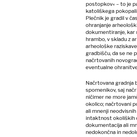
postopkov« – to je p
katoliškega pokopališ
Plečnik je gradil v č
ohranjanje arheološki
dokumentiranje, kar n
hrambo, v skladu z a
arheološke raziskave
gradbišču, da se ne 
načrtovanih novograde
eventualne ohranitve 
Načrtovana gradnja b
spomenikov, saj načr
ničimer ne more jamč
okolico; načrtovani p
ali mnenji neodvisnih
intaktnost okoliških 
dokumentacija ali mne
nedokončna in nedoloč