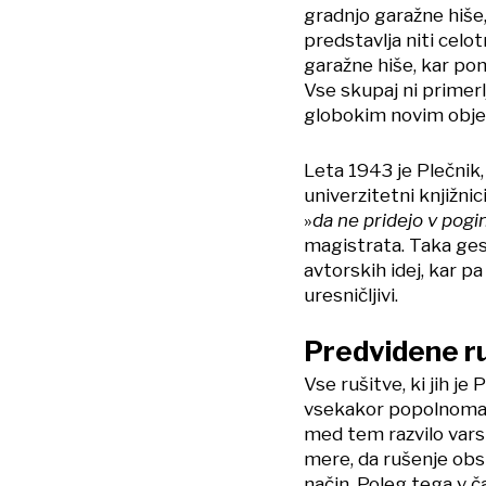
gradnjo garažne hiše
predstavlja niti cel
garažne hiše, kar po
Vse skupaj ni primerl
globokim novim obj
Leta 1943 je Plečnik
univerzitetni knjižnic
»
da ne pridejo v pogin
magistrata. Taka gest
avtorskih idej, kar pa
uresničljivi.
Predvidene ru
Vse rušitve, ki jih je
vsekakor popolnoma n
med tem razvilo vars
mere, da rušenje obs
način. Poleg tega v č