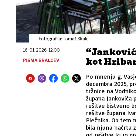
Fotografija: Tomaž Skale
“Janković
16. 01. 2026, 12.00
kot Hribar
PISMA BRALCEV
Po mnenju g. Vasje
decembra 2025, pre
tržnice na Vodniko
župana Jankovića p
rešitve bistveno bo
rešitve župana Iva
Plečnika. Ob tem n
bila njuna načrta z
od rešitve, ki jo 