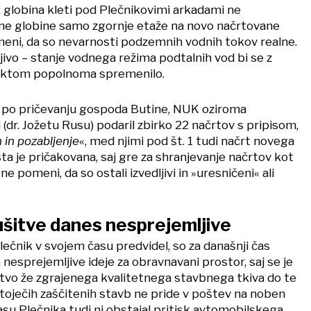
, globina kleti pod Plečnikovimi arkadami ne
otne globine samo zgornje etaže na novo načrtovane
meni, da so nevarnosti podzemnih vodnih tokov realne.
jivo – stanje vodnega režima podtalnih vod bi se z
ektom popolnoma spremenilo.
, po pričevanju gospoda Butine, NUK oziroma
i (dr. Jožetu Rusu) podaril zbirko 22 načrtov s pripisom,
 in pozabljenje
«, med njimi pod št. 1 tudi načrt novega
a je pričakovana, saj gre za shranjevanje načrtov kot
 ne pomeni, da so ostali izvedljivi in »uresničeni« ali
šitve danes nesprejemljive
 Plečnik v svojem času predvidel, so za današnji čas
esprejemljive ideje za obravnavani prostor, saj se je
tvo že zgrajenega kvalitetnega stavbnega tkiva do te
toječih zaščitenih stavb ne pride v poštev na noben
asu Plečnika tudi ni obstajal pritisk avtomobilskega