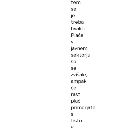
tem
se
je
treba
hvaliti.
Plače
v
javnem
sektorju
so
se
zvišale,
ampak
če
rast
plač
primerjate
s
tisto
v