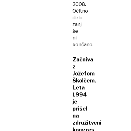
2008.
Očitno
delo
zanj
še
ni
končano.
Začniva
z
Jožefom
Školčem.
Leta
1994
je
prišel
na
združitveni
kongres