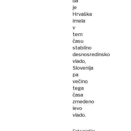
da
je
Hrvaška
imela
v
tem
času
stabilno
desnosredinsko
vlado,
Slovenija
pa
večino
tega
časa
zmedeno
levo
vlado.