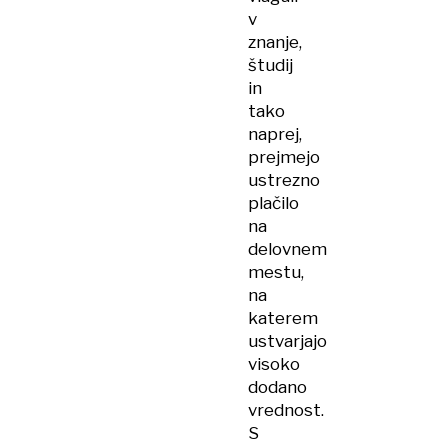
v
znanje,
študij
in
tako
naprej,
prejmejo
ustrezno
plačilo
na
delovnem
mestu,
na
katerem
ustvarjajo
visoko
dodano
vrednost.
S