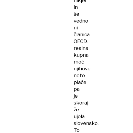
nikjer
in
še
vedno
ni
članica
OECD,
realna
kupna
moč
njihove
neto
plače
pa
je
skoraj
že
ujela
slovensko.
To