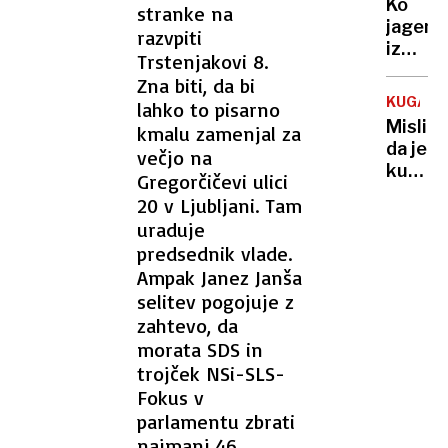
Ko
stranke na
jagenjč
razvpiti
izginej
Trstenjakovi 8.
najprej
Zna biti, da bi
ga je
KUGA
lahko to pisarno
ubil,
Mislite
kmalu zamenjal za
nato
da je
večjo na
še
kuga
Gregorčičevi ulici
ukrade
stvar
živino
20 v Ljubljani. Tam
zgodov
uraduje
Še
predsednik vlade.
vedno
Ampak Janez Janša
je
selitev pogojuje z
med
zahtevo, da
nami
in še
morata SDS in
vedno
trojček NSi-SLS-
je
Fokus v
smrto
parlamentu zbrati
najmanj 46