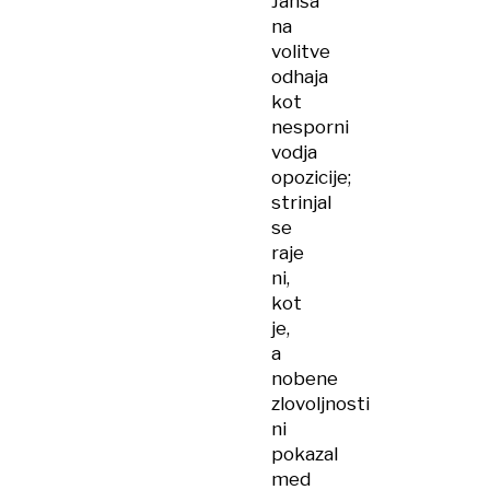
Janša
na
volitve
odhaja
kot
nesporni
vodja
opozicije;
strinjal
se
raje
ni,
kot
je,
a
nobene
zlovoljnosti
ni
pokazal
med