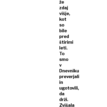
že
zdaj
višje,
kot
so
bile
pred
štirimi
leti.
To
smo
v
Dnevniku
preverjali
in
ugotovili,
da
drži.
Zvišala