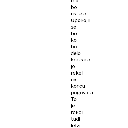
mu
bo
uspelo.
Upokojil
se
bo,
ko
bo
delo
končano,
je
rekel
na
koncu
pogovora.
To
je
rekel
tudi
leta