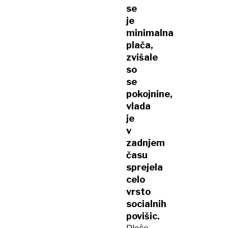
se
je
minimalna
plača,
zvišale
so
se
pokojnine,
vlada
je
v
zadnjem
času
sprejela
celo
vrsto
socialnih
povišic.