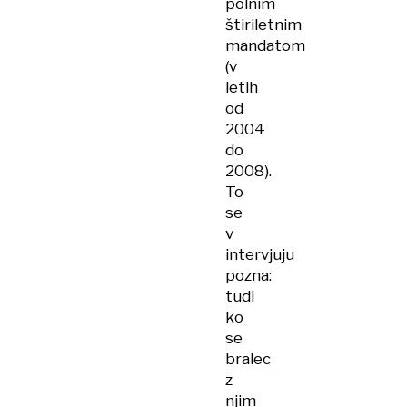
polnim
štiriletnim
mandatom
(v
letih
od
2004
do
2008).
To
se
v
intervjuju
pozna:
tudi
ko
se
bralec
z
njim