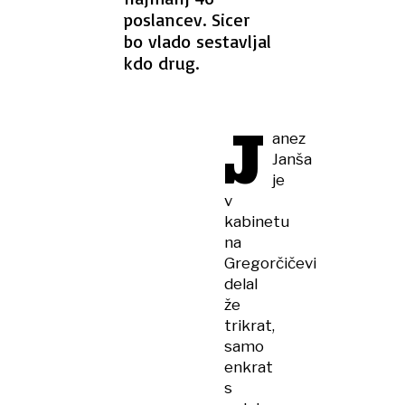
poslancev. Sicer
bo vlado sestavljal
kdo drug.
J
anez
Janša
je
v
kabinetu
na
Gregorčičevi
delal
že
trikrat,
samo
enkrat
s