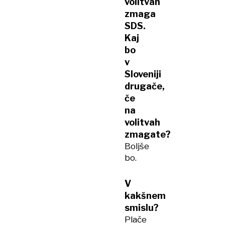
volitvah
zmaga
SDS.
Kaj
bo
v
Sloveniji
drugače,
če
na
volitvah
zmagate?
Boljše
bo.
V
kakšnem
smislu?
Plače