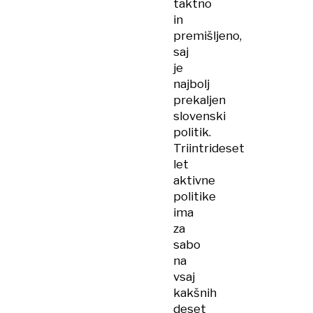
taktno
in
premišljeno,
saj
je
najbolj
prekaljen
slovenski
politik.
Triintrideset
let
aktivne
politike
ima
za
sabo
na
vsaj
kakšnih
deset