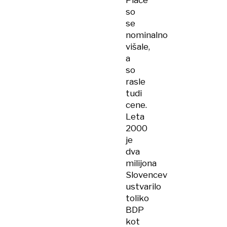
Plače
so
se
nominalno
višale,
a
so
rasle
tudi
cene.
Leta
2000
je
dva
milijona
Slovencev
ustvarilo
toliko
BDP
kot