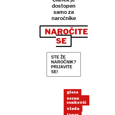
dostopen
samo za
naročnike
NAROČITE
SE
STE ŽE
NAROČNIK?
PRIJAVITE
SE!
glosa
zoran
senković
vlada
janez