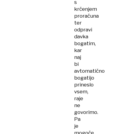
s
krčenjem
proračuna
ter
odpravi
davka
bogatim,
kar
naj
bi
avtomatično
bogatijo
prineslo
vsem,
raje
ne
govorimo.
Pa
je
mogoče