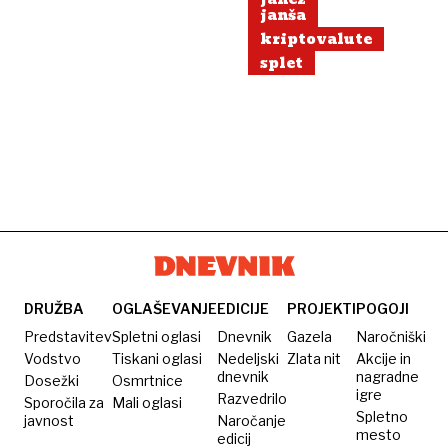
janša
kriptovalute
splet
DRUŽBA
OGLAŠEVANJE
EDICIJE
PROJEKTI
POGOJI
Predstavitev
Spletni oglasi
Dnevnik
Gazela
Naročniški
Vodstvo
Tiskani oglasi
Nedeljski
Zlata nit
Akcije in
dnevnik
nagradne
Dosežki
Osmrtnice
igre
Razvedrilo
Sporočila za
Mali oglasi
Spletno
javnost
Naročanje
mesto
edicij