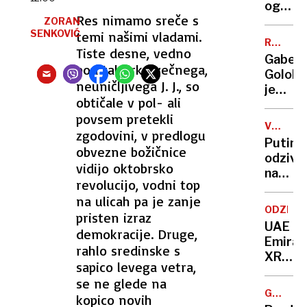
zlorabl
oglasa
najman
Res nimamo sreče s
Trump
ZORAN
20
SENKOVIĆ
temi našimi vladami.
ustavil
RUMENE
otrok
trgovi
Tiste desne, vedno
NOVICE
Gaber-
pogov
pod taktirko večnega,
Golobo
neuničljivega J. J., so
je
obtičale v pol- ali
poznav
povsem pretekli
čebel,
VOJNA
zgodovini, v predlogu
Raiven
V
Putino
rada
obvezne božičnice
UKRAJIN
odziv
boža
vidijo oktobrsko
na
prašičk
revolucijo, vodni top
sankcij
Natalij
na ulicah pa je zanje
Trump
je
ODZIVI
pristen izraz
naj
brezča
UAE
demokracije. Druge,
razmisl
Emirat
za
rahlo sredinske s
XRG:
koga
sapico levega vetra,
Ključn
zares
se ne glede na
bosta
dela
GAZELA
kopico novih
dneva
2025