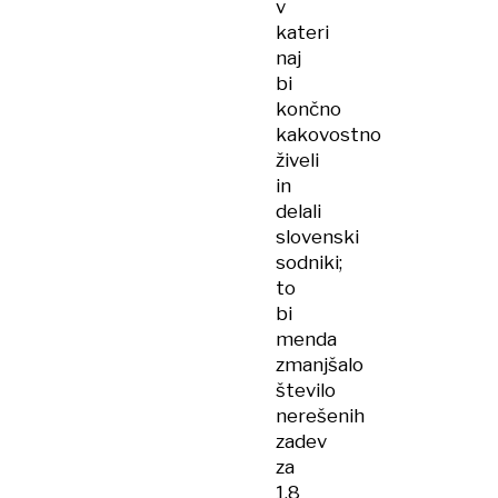
v
kateri
naj
bi
končno
kakovostno
živeli
in
delali
slovenski
sodniki;
to
bi
menda
zmanjšalo
število
nerešenih
zadev
za
1,8