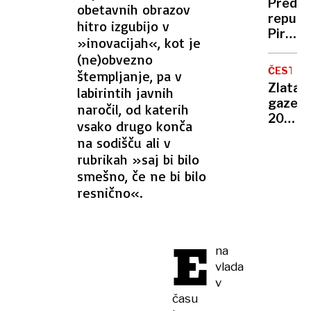
Predse
obetavnih obrazov
na
republ
hitro izgubijo v
Alpe
Pirc
d'Huez
»inovacijah«, kot je
Musar:
(ne)obvezno
Država
ČESTIT
štempljanje, pa v
naj v
Zlata
labirintih javnih
teh
gazela
naročil, od katerih
negoto
2025
vsako drugo konča
časih
je
ravna
na sodišču ali v
podjet
modro
rubrikah »saj bi bilo
Docent
smešno, če ne bi bilo
resnično«.
E
na
vlada
v
času